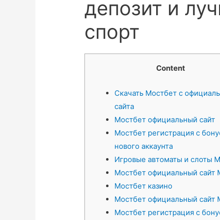
депозит и луч
спорт
Content
Скачать Мостбет с официал
сайта
Мостбет официальный сайт
Мостбет регистрация с бон
нового аккаунта
Игровые автоматы и слоты M
Мостбет официальный сайт 
Мостбет казино
Мостбет официальный сайт 
Мостбет регистрация с бон