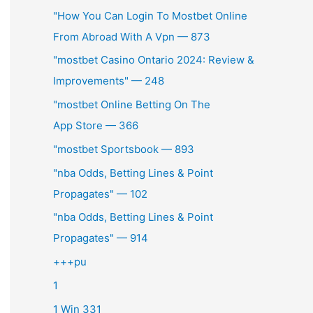
"How You Can Login To Mostbet Online
From Abroad With A Vpn — 873
"mostbet Casino Ontario 2024: Review &
Improvements" — 248
"‎mostbet Online Betting On The
App Store — 366
"mostbet Sportsbook — 893
"nba Odds, Betting Lines & Point
Propagates" — 102
"nba Odds, Betting Lines & Point
Propagates" — 914
+++pu
1
1 Win 331