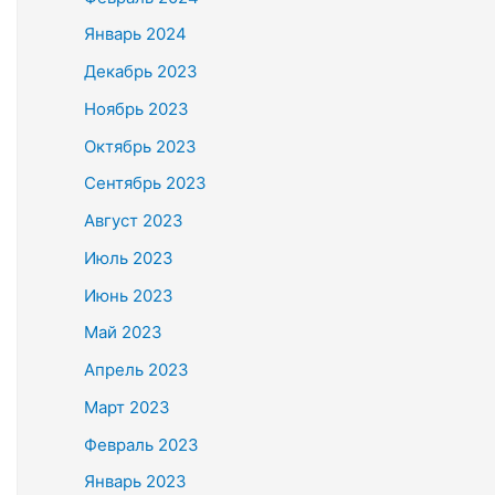
Январь 2024
Декабрь 2023
Ноябрь 2023
Октябрь 2023
Сентябрь 2023
Август 2023
Июль 2023
Июнь 2023
Май 2023
Апрель 2023
Март 2023
Февраль 2023
Январь 2023