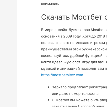
внимания.
Скачать Мостбет 
В мире онлайн-букмекеров Mostbet 
основания в 2009 году. Хотя до 2018
нелегально, это не мешало игрокам 
преимуществами этой букмекерской к
воспользуйтесь удобной функцией по
найти идеальную слот-игру для вас.
музыкой и анимацией позволят вам 
https://mostbetsitez.com
.
Зеркало предлагает регистрац
или даже номер телефона.
С Mostbet вы можете быть уве
захватывающий игровой опыт.