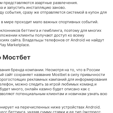
ем представляются азартные развлечения.
а и запустить инсталляцию заново.
ду события, сразу же отправляется системой в купон для
а в мире проходит мало важных спортивных событий.
клонников беттинга и гемблинга, поэтому для многих
риложении клиенты получают доступ ко всему
сиях сайта. Владельцы телефонов от Android не найдут
ay Marketplace.
о Мостбет
вания бренда компании. Несмотря на то, что в России
й сайт сохраняет название Mostbet в силу привычности
 дорогостоящих рекламных кампаний для информирования
телефон, можно следить за игрой любимых команд и
удет много, онлайн казино будет описано как с
озволяют потенциальным клиентам и новичкам узнать всю
нирует на перечисленных ниже устройствах Android.
сс беттинга, указав сумму ставки и ее тип (экспресс,