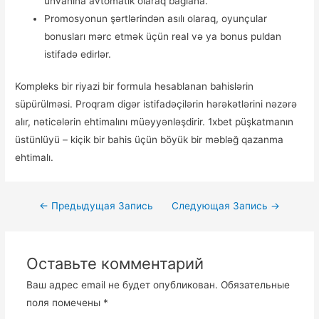
ünvanına avtomatik olaraq bağlana.
Promosyonun şərtlərindən asılı olaraq, oyunçular
bonusları mərc etmək üçün real və ya bonus puldan
istifadə edirlər.
Kompleks bir riyazi bir formula hesablanan bahislərin
süpürülməsi. Proqram digər istifadəçilərin hərəkətlərini nəzərə
alır, nəticələrin ehtimalını müəyyənləşdirir. 1xbet püşkatmanın
üstünlüyü – kiçik bir bahis üçün böyük bir məbləğ qazanma
ehtimalı.
Навигация
←
Предыдущая Запись
Следующая Запись
→
по
записям
Оставьте комментарий
Ваш адрес email не будет опубликован.
Обязательные
поля помечены
*