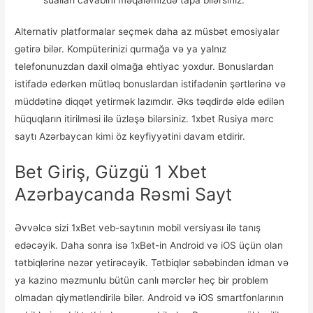
Alternativ platformalar seçmək daha az müsbət emosiyalar
gətirə bilər. Kompüterinizi qurmağa və ya yalnız
telefonunuzdan daxil olmağa ehtiyac yoxdur. Bonuslardan
istifadə edərkən mütləq bonuslardan istifadənin şərtlərinə və
müddətinə diqqət yetirmək lazımdır. Əks təqdirdə əldə edilən
hüquqların itirilməsi ilə üzləşə bilərsiniz. 1xbet Rusiya mərc
saytı Azərbaycan kimi öz keyfiyyətini davam etdirir.
Bet Giriş, Güzgü 1 Xbet
Azərbaycanda Rəsmi Sayt
Əvvəlcə sizi 1xBet veb-saytının mobil versiyası ilə tanış
edəcəyik. Daha sonra isə 1xBet-in Android və iOS üçün olan
tətbiqlərinə nəzər yetirəcəyik. Tətbiqlər səbəbindən idman və
ya kazino məzmunlu bütün canlı mərclər heç bir problem
olmadan qiymətləndirilə bilər. Android və iOS smartfonlarının