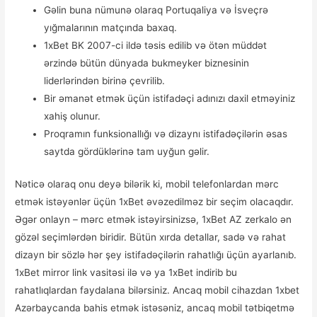
Gəlin buna nümunə olaraq Portuqaliya və İsveçrə
yığmalarının matçında baxaq.
1xBet BK 2007-ci ildə təsis edilib və ötən müddət
ərzində bütün dünyada bukmеykеr biznesinin
liderlərindən birinə çevrilib.
Bir əmanət etmək üçün istifadəçi adınızı daxil etməyiniz
xahiş olunur.
Proqramın funksionallığı və dizaynı istifadəçilərin əsas
saytda gördüklərinə tam uyğun gəlir.
Nəticə olaraq onu deyə bilərik ki, mobil telefonlardan mərc
etmək istəyənlər üçün 1xBet əvəzedilməz bir seçim olacaqdır.
Əgər onlayn – mərc etmək istəyirsinizsə, 1xBet AZ zerkalo ən
gözəl seçimlərdən biridir. Bütün xırda detallar, sadə və rahat
dizayn bir sözlə hər şey istifadəçilərin rahatlığı üçün ayarlanıb.
1xBet mirror link vasitəsi ilə və ya 1xBet indirib bu
rahatlıqlardan faydalana bilərsiniz. Ancaq mobil cihazdan 1xbet
Azərbaycanda bahis etmək istəsəniz, ancaq mobil tətbiqetmə