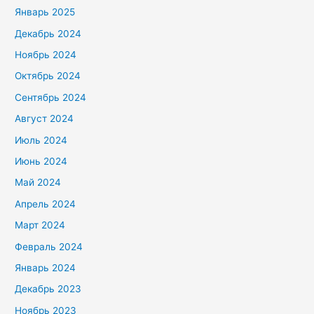
Январь 2025
Декабрь 2024
Ноябрь 2024
Октябрь 2024
Сентябрь 2024
Август 2024
Июль 2024
Июнь 2024
Май 2024
Апрель 2024
Март 2024
Февраль 2024
Январь 2024
Декабрь 2023
Ноябрь 2023