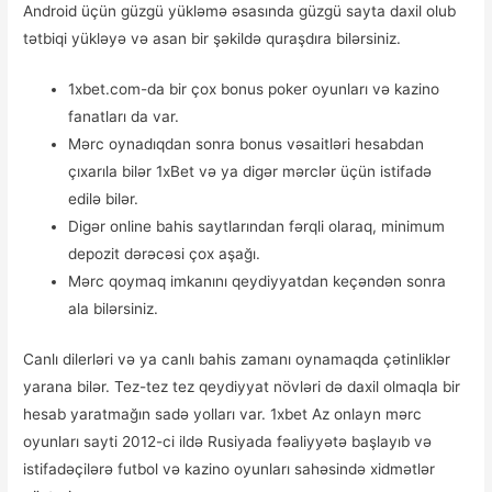
Android üçün güzgü yükləmə əsasında güzgü sayta daxil olub
tətbiqi yükləyə və asan bir şəkildə quraşdıra bilərsiniz.
1xbet.com-da bir çox bonus poker oyunları və kazino
fanatları da var.
Mərc oynadıqdan sonra bonus vəsaitləri hesabdan
çıxarıla bilər 1xBet və ya digər mərclər üçün istifadə
edilə bilər.
Digər online bahis saytlarından fərqli olaraq, minimum
depozit dərəcəsi çox aşağı.
Mərc qoymaq imkanını qeydiyyatdan keçəndən sonra
ala bilərsiniz.
Canlı dilerləri və ya canlı bahis zamanı oynamaqda çətinliklər
yarana bilər. Tez-tez tez qeydiyyat növləri də daxil olmaqla bir
hesab yaratmağın sadə yolları var. 1xbet Az onlayn mərc
oyunları sayti 2012-ci ildə Rusiyada fəaliyyətə başlayıb və
istifadəçilərə futbol və kazino oyunları sahəsində xidmətlər