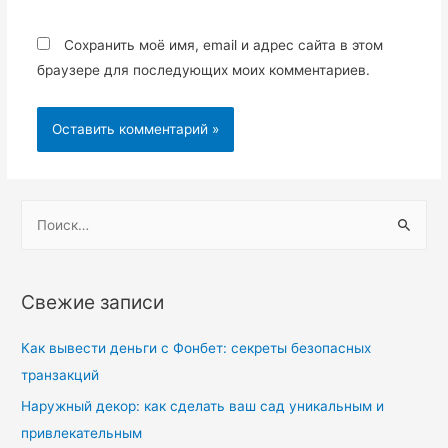
Сохранить моё имя, email и адрес сайта в этом
браузере для последующих моих комментариев.
Н
а
й
т
Свежие записи
и
:
Как вывести деньги с Фонбет: секреты безопасных
транзакций
Наружный декор: как сделать ваш сад уникальным и
привлекательным