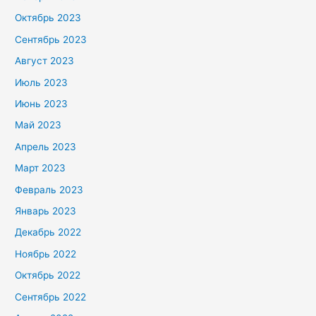
Октябрь 2023
Сентябрь 2023
Август 2023
Июль 2023
Июнь 2023
Май 2023
Апрель 2023
Март 2023
Февраль 2023
Январь 2023
Декабрь 2022
Ноябрь 2022
Октябрь 2022
Сентябрь 2022