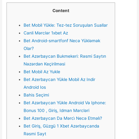
Content
Bet Mobil Yükle: Tez-tez Soruşulan Suallar
Canli Mərclər 1xbet Az
Bet Android-smartfonf Necə Yükləmək
Olar?
Bet Azərbaycan Bukmekeri: Rəsmi Saytın
Nəzərdən Keçirilməsi
Bet Mobil Az Yukle
Bet Azerbaycan Yükle Mobil Az Indir
Android Ios
Bahis Seçimi
Bet Azərbaycan Yükle Android Və Iphone:
Bonus 100 , Giriş, Idman Mərcləri
Bet Azerbaycan Da Mərci̇ Necə Etməli̇?
Bet Giriş, Güzgü 1 Xbet Azərbaycanda
Rəsmi Sayt