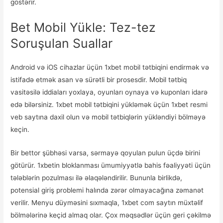
göstərir.
Bet Mobil Yükle: Tez-tez
Soruşulan Suallar
Android və iOS cihazlar üçün 1xbet mobil tətbiqini endirmək və
istifadə etmək asan və sürətli bir prosesdir. Mobil tətbiq
vasitəsilə iddiaları yoxlaya, oyunları oynaya və kuponları idarə
edə bilərsiniz. 1xbet mobil tətbiqini yükləmək üçün 1xbet resmi
veb saytına daxil olun və mobil tətbiqlərin yükləndiyi bölməyə
keçin.
Bir bettor şübhəsi varsa, sərmayə qoyulan pulun üçdə birini
götürür. 1xbetin bloklanması ümumiyyətlə bahis fəaliyyəti üçün
tələblərin pozulması ilə əlaqələndirilir. Bununla birlikdə,
potensial giriş problemi halında zərər olmayacağına zəmanət
verilir. Menyu düyməsini sıxmaqla, 1xbet com saytın müxtəlif
bölmələrinə keçid almaq olar. Çox məqsədlər üçün geri çəkilmə