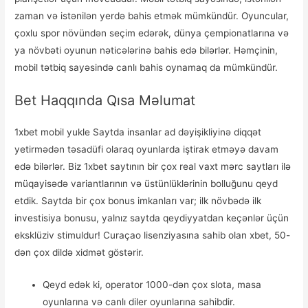
zaman və istənilən yerdə bahis etmək mümkündür. Oyuncular,
çoxlu spor növündən seçim edərək, dünya çempionatlarına və
ya növbəti oyunun nəticələrinə bahis edə bilərlər. Həmçinin,
mobil tətbiq sayəsində canlı bahis oynamaq da mümkündür.
Bet Haqqında Qısa Məlumat
1xbet mobil yukle Saytda insanlar ad dəyişikliyinə diqqət
yetirmədən təsadüfi olaraq oyunlarda iştirak etməyə davam
edə bilərlər. Biz 1xbet saytının bir çox real vaxt mərc saytları ilə
müqayisədə variantlarının və üstünlüklərinin bolluğunu qeyd
etdik. Saytda bir çox bonus imkanları var; ilk növbədə ilk
investisiya bonusu, yalnız saytda qeydiyyatdan keçənlər üçün
eksklüziv stimuldur! Curaçao lisenziyasına sahib olan xbet, 50-
dən çox dildə xidmət göstərir.
Qeyd edək ki, operator 1000-dən çox slota, masa
oyunlarına və canlı diler oyunlarına sahibdir.