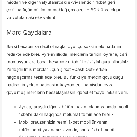
miqdarı və digər valyutalardakı ekvivalentidir. 1xbet geri
çəkilmə üçün minimum məbləğ çox azdır – BGN 3 və digər
valyutalardakı ekvivalenti.
Mərc Qaydalara
Şəxsi hesabınıza daxil olmaqla, oyunçu şəxsi məlumatlarını
redaktə edə bilər. Ayrı-ayrılıqda, mərclərin tarixini öyrənə, cari
promosyonlara baxa, hesabınızın təhlükəsizliyini qura bilərsiniz.
Yerləşdirilmiş mərclər üçün şirkət «Cash Out» erkən
nağdlaşdırma təklif edə bilər. Bu funksiya mərcin qoyulduğu
hadisənin yekun nəticəsi müəyyən edilməmişdən əvvəl
qoyulmuş mərclərin hesablaşmasını qəbul etməyə imkan verir.
Ayrıca, araşdırdığımız bütün məzmunların yanında mobil
1xbet’e daxil haqqında məlumat təmin edə bilərik.
Mobil brauzerinizin rəsmi 1xbet mobil ünvanını
(bk1x.mobi) yazmanız lazımdır, sonra 1xbet mobil