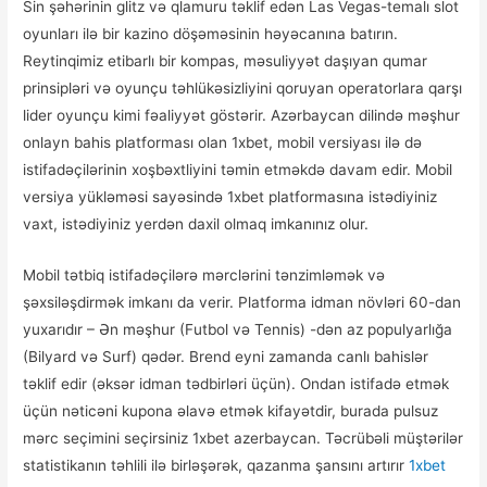
Sin şəhərinin glitz və qlamuru təklif edən Las Vegas-temalı slot
oyunları ilə bir kazino döşəməsinin həyəcanına batırın.
Reytinqimiz etibarlı bir kompas, məsuliyyət daşıyan qumar
prinsipləri və oyunçu təhlükəsizliyini qoruyan operatorlara qarşı
lider oyunçu kimi fəaliyyət göstərir. Azərbaycan dilində məşhur
onlayn bahis platforması olan 1xbet, mobil versiyası ilə də
istifadəçilərinin xoşbəxtliyini təmin etməkdə davam edir. Mobil
versiya yükləməsi sayəsində 1xbet platformasına istədiyiniz
vaxt, istədiyiniz yerdən daxil olmaq imkanınız olur.
Mobil tətbiq istifadəçilərə mərclərini tənzimləmək və
şəxsiləşdirmək imkanı da verir. Platforma idman növləri 60-dan
yuxarıdır – Ən məşhur (Futbol və Tennis) -dən az populyarlığa
(Bilyard və Surf) qədər. Brend eyni zamanda canlı bahislər
təklif edir (əksər idman tədbirləri üçün). Ondan istifadə etmək
üçün nəticəni kupona əlavə etmək kifayətdir, burada pulsuz
mərc seçimini seçirsiniz 1xbet azerbaycan. Təcrübəli müştərilər
statistikanın təhlili ilə birləşərək, qazanma şansını artırır
1xbet