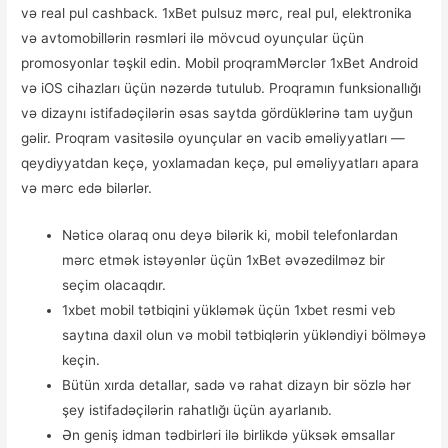
və real pul cashback. 1xBet pulsuz mərc, real pul, elektronika
və avtomobillərin rəsmləri ilə mövcud oyunçular üçün
promosyonlar təşkil edin. Mobil proqramMərclər 1xBet Android
və iOS cihazları üçün nəzərdə tutulub. Proqramın funksionallığı
və dizaynı istifadəçilərin əsas saytda gördüklərinə tam uyğun
gəlir. Proqram vasitəsilə oyunçular ən vacib əməliyyatları —
qeydiyyatdan keçə, yoxlamadan keçə, pul əməliyyatları apara
və mərc edə bilərlər.
Nəticə olaraq onu deyə bilərik ki, mobil telefonlardan
mərc etmək istəyənlər üçün 1xBet əvəzedilməz bir
seçim olacaqdır.
1xbet mobil tətbiqini yükləmək üçün 1xbet resmi veb
saytına daxil olun və mobil tətbiqlərin yükləndiyi bölməyə
keçin.
Bütün xırda detallar, sadə və rahat dizayn bir sözlə hər
şey istifadəçilərin rahatlığı üçün ayarlanıb.
Ən geniş idman tədbirləri ilə birlikdə yüksək əmsallar