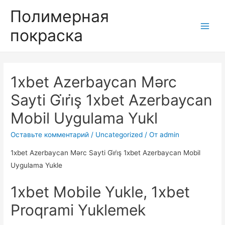
Полимерная
покраска
Main
Men
1xbet Azerbaycan Mərc
Sayti Gi̇ri̇ş 1xbet Azerbaycan
Mobil Uygulama Yukl
Оставьте комментарий
/
Uncategorized
/ От
admin
1xbet Azerbaycan Mərc Sayti Gi̇ri̇ş 1xbet Azerbaycan Mobil
Uygulama Yukle
1xbet Mobile Yukle, 1xbet
Proqrami Yuklemek