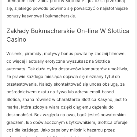
prematch i live. Załóż profil w Slottica PL już dziś i przekonaj
się, z jakiego powodu powinno się powalczyć o najistotniejsze
bonusy kasynowe i bukmacherskie.
Zakłady Bukmacherskie On-line W Slottica
Casino
Wisienki, piramidy, motywy bonus powitalny zacznij filmowe,
co więcej i actually erotyczne wyszukasz na Slottica
automaty. Tak duża cyfra dostawców komputerów umożliwia,
że prawie każdego miesiąca objawia się nieznany tytuł do
przetestowania. Należy skontaktować się unces obsługą, za
pośrednictwem czatu na żywo lub adresu email-based.
Slotica, znana również w charakterze Slottica Kasyno, jest to
marka, która zdobyła wiara dzięki ciągłemu dążeniu do
doskonałości. Bez względu na owo, bądź jesteś nowatorskim
graczem, lub doświadczonym użytkownikiem, Slottica oferuje
coś dla każdego. Jako zapalony miłośnik hazardu przez