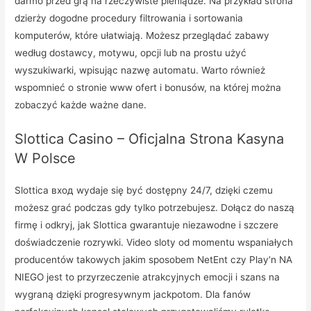
darmo przed grą na rzeczywiste pieniądze. Na przykład strona
dzierży dogodne procedury filtrowania i sortowania
komputerów, które ułatwiają. Możesz przeglądać zabawy
według dostawcy, motywu, opcji lub na prostu użyć
wyszukiwarki, wpisując nazwę automatu. Warto również
wspomnieć o stronie www ofert i bonusów, na której można
zobaczyć każde ważne dane.
Slottica Casino – Oficjalna Strona Kasyna
W Polsce
Slottica вход wydaje się być dostępny 24/7, dzięki czemu
możesz grać podczas gdy tylko potrzebujesz. Dołącz do naszą
firmę i odkryj, jak Slottica gwarantuje niezawodne i szczere
doświadczenie rozrywki. Video sloty od momentu wspaniałych
producentów takowych jakim sposobem NetEnt czy Play’n NA
NIEGO jest to przyrzeczenie atrakcyjnych emocji i szans na
wygraną dzięki progresywnym jackpotom. Dla fanów