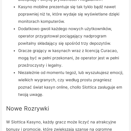
Kasyno mobilne prezentuje się tak tyklo bądź nawet
poprawniej niż te, które wydaje się wyświetlane dzięki
monitorach komputerów.
Dodatkowo gwoli każdego nowych użytkowników,
operator przygotował pociągający nadprogram
powitalny składający się spośród trzy depozytów.
Gracze grający w kasynach wraz z licencją Curacao,
mogą być w pełni przekonani, że operator jest w pełni
przeźroczysty i legalny.
Niezależnie od momentu tegoż, lub wyszukujesz emocji,
wielkich wygranych, czy według prostu pragniesz
poznać świat kasyn online, chollo Slottica zasługuje em
twoją uwagę.
Nowe Rozrywki
W Slottica Kasyno, każdy gracz może liczyć na atrakcyjne
bonusy i promocje, które zwiększają szanse na ogromne