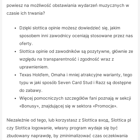
powiesz na możliwość obstawiania wydarzeń muzycznych w
czasie ich trwania?
Dzięki slottica opinie możesz dowiedzieć się, jakim
sposobem inni zawodnicy oceniają stosowane przez nas
oferty.
Slottica opinie od zawodników są pozytywne, głównie ze
względu na transparentność i zgodność wraz z
uprawnieniem.
Texas Hold’em, Omaha i mniej atrakcyjne warianty, tego
typu w jaki sposób Seven Card Stud i Razz są dostępne
do zabawy.
Więcej pomocniczych szczegółów fani poznają w sekcji
«Bonusy», znajdującej się w sektora «Promocje».
Niezależnie od tego, lub korzystasz z Slottica вход, Slottica pl
czy Slottica logowanie, własny program wydaje się być
zbudowany naprawdę, by zminimalizować czas oczekiwania