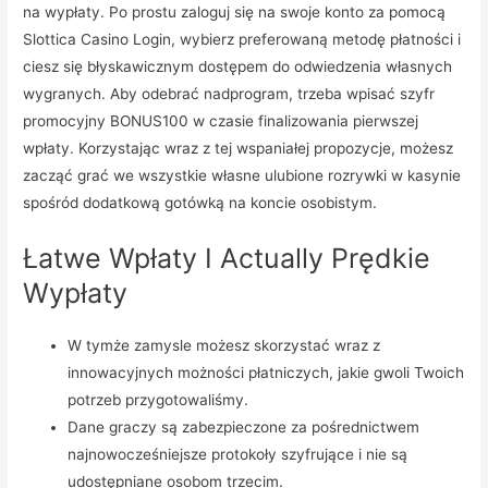
na wypłaty. Po prostu zaloguj się na swoje konto za pomocą
Slottica Casino Login, wybierz preferowaną metodę płatności i
ciesz się błyskawicznym dostępem do odwiedzenia własnych
wygranych. Aby odebrać nadprogram, trzeba wpisać szyfr
promocyjny BONUS100 w czasie finalizowania pierwszej
wpłaty. Korzystając wraz z tej wspaniałej propozycje, możesz
zacząć grać we wszystkie własne ulubione rozrywki w kasynie
spośród dodatkową gotówką na koncie osobistym.
Łatwe Wpłaty I Actually Prędkie
Wypłaty
W tymże zamysle możesz skorzystać wraz z
innowacyjnych możności płatniczych, jakie gwoli Twoich
potrzeb przygotowaliśmy.
Dane graczy są zabezpieczone za pośrednictwem
najnowocześniejsze protokoły szyfrujące i nie są
udostępniane osobom trzecim.