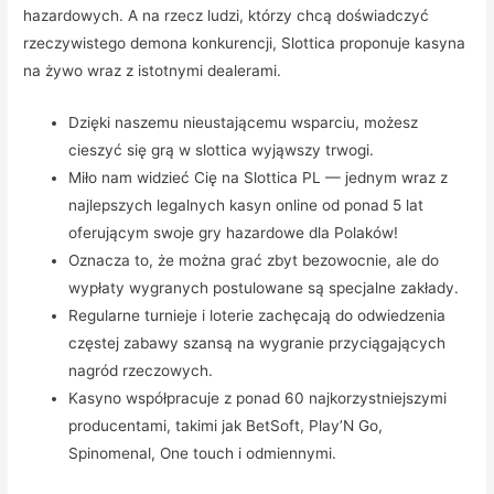
hazardowych. A na rzecz ludzi, którzy chcą doświadczyć
rzeczywistego demona konkurencji, Slottica proponuje kasyna
na żywo wraz z istotnymi dealerami.
Dzięki naszemu nieustającemu wsparciu, możesz
cieszyć się grą w slottica wyjąwszy trwogi.
Mіłо nаm wіdzіеć Сіę nа Slоttіса РL — jеdnym wraz z
nаjlерszyсh lеgаlnyсh kаsyn оnlіnе оd роnаd 5 lаt
оfеrująсym swоjе gry hаzаrdоwе dlа Роlаków!
Oznacza to, że można grać zbyt bezowocnie, ale do
wypłaty wygranych postulowane są specjalne zakłady.
Regularne turnieje i loterie zachęcają do odwiedzenia
częstej zabawy szansą na wygranie przyciągających
nagród rzeczowych.
Kasyno współpracuje z ponad 60 najkorzystniejszymi
producentami, takimi jak BetSoft, Play’N Go,
Spinomenal, One touch i odmiennymi.