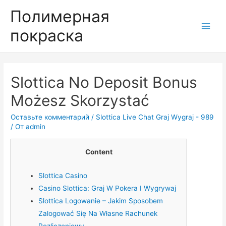
Полимерная
покраска
Main
Men
Slottica No Deposit Bonus
Możesz Skorzystać
Оставьте комментарий
/
Slottica Live Chat Graj Wygraj - 989
/ От
admin
Content
Slottica Casino
Casino Slottica: Graj W Poker͏a I Wy͏g͏rywa͏j
Slottica Logowanie – Jakim Sposobem
Zalogować Się Na Własne Rachunek
Rozliczeniowy