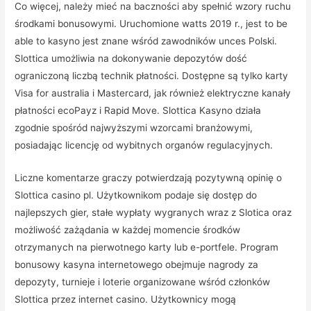
Co więcej, należy mieć na baczności aby spełnić wzory ruchu
środkami bonusowymi. Uruchomione watts 2019 r., jest to be
able to kasyno jest znane wśród zawodników unces Polski.
Slottica umożliwia na dokonywanie depozytów dość
ograniczoną liczbą technik płatności. Dostępne są tylko karty
Visa for australia i Mastercard, jak również elektryczne kanały
płatności ecoPayz i Rapid Move. Slottica Kasyno działa
zgodnie spośród najwyższymi wzorcami branżowymi,
posiadając licencję od wybitnych organów regulacyjnych.
Liczne komentarze graczy potwierdzają pozytywną opinię o
Slottica casino pl. Użytkownikom podaje się dostęp do
najlepszych gier, stałe wypłaty wygranych wraz z Slotica oraz
możliwość zażądania w każdej momencie środków
otrzymanych na pierwotnego karty lub e-portfele. Program
bonusowy kasyna internetowego obejmuje nagrody za
depozyty, turnieje i loterie organizowane wśród członków
Slottica przez internet casino. Użytkownicy mogą