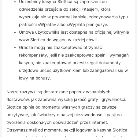
Uczestnicy kasyna Slottica są zaproszeni do
odwiedzenia przejścia do sekcji «Kasjer», która
wyszukuje się w prywatnej kabinie, zdecydować o typu
płatności «Wpłata» albo «Wypłata pieniędzy».
Umowa użytkownika jest dostępna na oficjalnej witrynie
www Slottica do wglądu w każdej chwili.
Gracze mogą nie zaakceptować otrzymać
rekompensaty, jeśli nie zaakceptować spełnili wymagań
kasyna, nie zaakceptować przestrzegali dokumenty
urzędowe unces użytkownikiem lub zaangażowali się w
łowy na bonusy.
Nasze rozrywki są dostarczane poprzez wspaniałych
dostawców, jak zapewnia wysoką jakość grafy i grywalności.
Slottica opinie od momentu własnych graczy są zawsze
pozytywne, jak świadczy o naszej niezawodności i pasji do
tworzenia doskonałych doświadczeń przez internet.
Otrzymasz mejl od momentu sekcji logowania kasyna Slottica