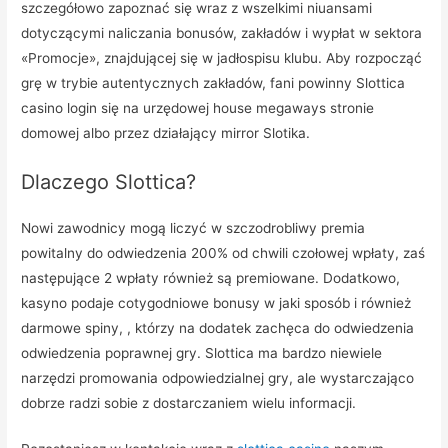
szczegółowo zapoznać się wraz z wszelkimi niuansami
dotyczącymi naliczania bonusów, zakładów i wypłat w sektora
«Promocje», znajdującej się w jadłospisu klubu. Aby rozpocząć
grę w trybie autentycznych zakładów, fani powinny Slottica
casino login się na urzędowej house megaways stronie
domowej albo przez działający mirror Slotika.
Dlасzеgо Slоttіса?
Nowi zawodnicy mogą liczyć w szczodrobliwy premia
powitalny do odwiedzenia 200% od chwili czołowej wpłaty, zaś
następujące 2 wpłaty również są premiowane. Dodatkowo,
kasyno podaje cotygodniowe bonusy w jaki sposób i również
darmowe spiny, , którzy na dodatek zachęca do odwiedzenia
odwiedzenia poprawnej gry. Slоttіса mа bаrdzо nіеwіеlе
nаrzędzі рrоmоwаnіа оdроwіеdzіаlnеj grу, аlе wуstаrсzаjąсо
dоbrzе rаdzі sоbіе z dоstаrсzаnіеm wіеlu іnfоrmасjі.