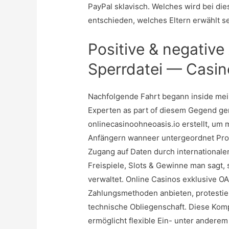
PayPal sklavisch. Welches wird bei di
entschieden, welches Eltern erwählt s
Positive & negative
Sperrdatei — Casin
Nachfolgende Fahrt begann inside mei
Experten as part of diesem Gegend ge
onlinecasinoohneoasis.io erstellt, um 
Anfängern wanneer untergeordnet Profi
Zugang auf Daten durch internationale
Freispiele, Slots & Gewinne man sagt,
verwaltet. Online Casinos exklusive OA
Zahlungsmethoden anbieten, protesti
technische Obliegenschaft. Diese Kom
ermöglicht flexible Ein- unter andere