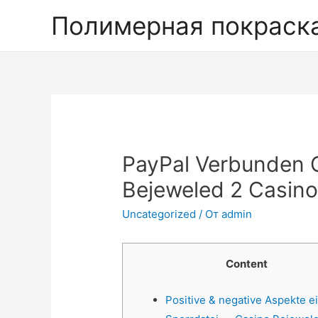
Полимерная покраск
PayPal Verbunden 
Bejeweled 2 Casino
Uncategorized
/ От
admin
Content
Positive & negative Aspekte e