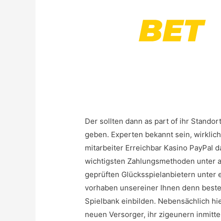
Der sollten dann as part of ihr Standor
geben. Experten bekannt sein, wirklich 
mitarbeiter Erreichbar Kasino PayPal da
wichtigsten Zahlungsmethoden unter a
geprüften Glücksspielanbietern unter 
vorhaben unsereiner Ihnen denn beste 
Spielbank einbilden. Nebensächlich h
neuen Versorger, ihr zigeunern inmitt