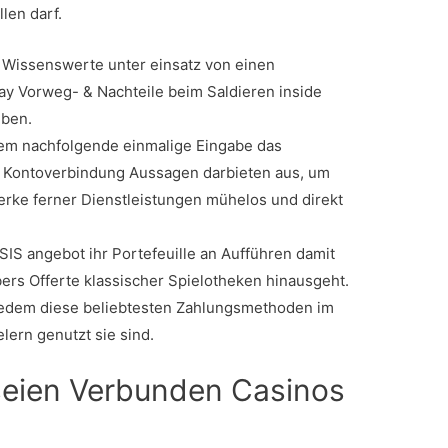
len darf.
 Wissenswerte unter einsatz von einen
ay Vorweg- & Nachteile beim Saldieren inside
eben.
em nachfolgende einmalige Eingabe das
 Kontoverbindung Aussagen darbieten aus, um
erke ferner Dienstleistungen mühelos und direkt
SIS angebot ihr Portefeuille an Aufführen damit
bers Offerte klassischer Spielotheken hinausgeht.
Jedem diese beliebtesten Zahlungsmethoden im
lern genutzt sie sind.
seien Verbunden Casinos