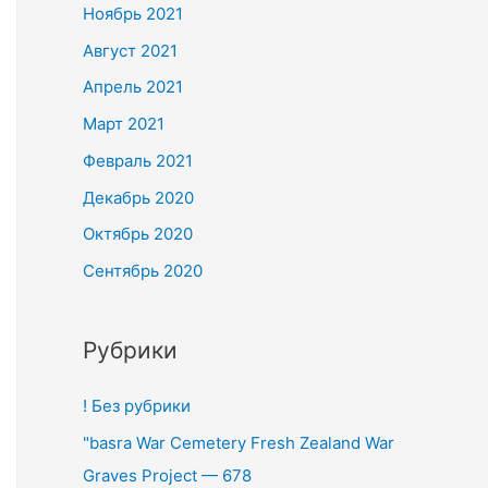
Ноябрь 2021
Август 2021
Апрель 2021
Март 2021
Февраль 2021
Декабрь 2020
Октябрь 2020
Сентябрь 2020
Рубрики
! Без рубрики
"basra War Cemetery Fresh Zealand War
Graves Project — 678