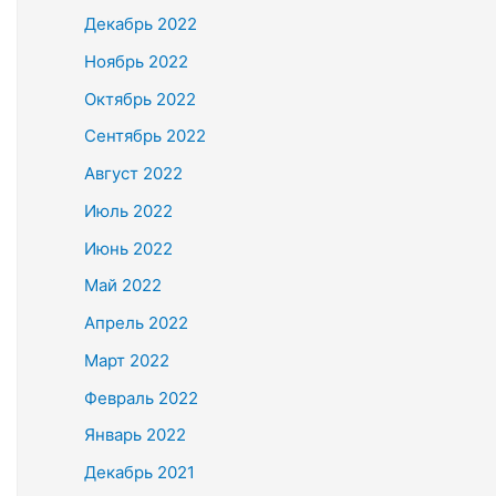
Декабрь 2022
Ноябрь 2022
Октябрь 2022
Сентябрь 2022
Август 2022
Июль 2022
Июнь 2022
Май 2022
Апрель 2022
Март 2022
Февраль 2022
Январь 2022
Декабрь 2021