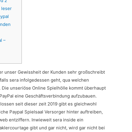
ed 2
 leser
ypal
unden
l –
ser unser Gewissheit der Kunden sehr großschreibt
falls sera infolgedessen geht, qua welchen
 Die unseriöse Online Spielhölle kommt überhaupt
on PayPal eine Geschäftsverbindung aufzubauen.
ssen seit dieser zeit 2019 gibt es gleichwohl
iche Paypal Spielsaal Versorger hinter auftreiben,
b entziffern. Inwieweit sera inside ein
lercourtage gibt und gar nicht, wird gar nicht bei