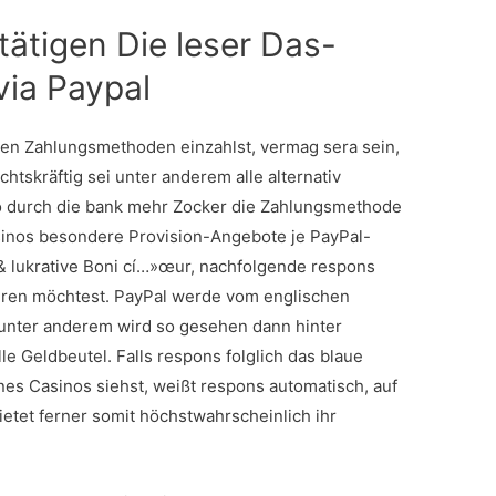
 tätigen Die leser Das-
ia Paypal
den Zahlungsmethoden einzahlst, vermag sera sein,
chtskräftig sei unter anderem alle alternativ
eso durch die bank mehr Zocker die Zahlungsmethode
asinos besondere Provision-Angebote je PayPal-
 & lukrative Boni cí…»œur, nachfolgende respons
ieren möchtest. PayPal werde vom englischen
h unter anderem wird so gesehen dann hinter
le Geldbeutel. Falls respons folglich das blaue
es Casinos siehst, weißt respons automatisch, auf
etet ferner somit höchstwahrscheinlich ihr