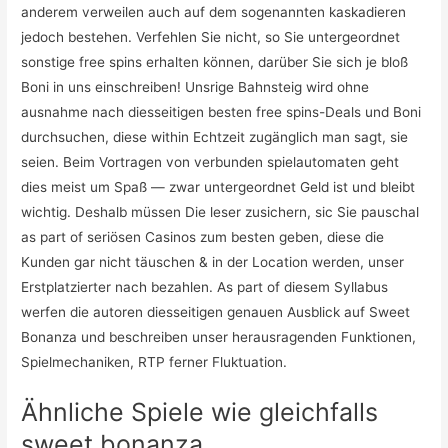
anderem verweilen auch auf dem sogenannten kaskadieren
jedoch bestehen. Verfehlen Sie nicht, so Sie untergeordnet
sonstige free spins erhalten können, darüber Sie sich je bloß
Boni in uns einschreiben! Unsrige Bahnsteig wird ohne
ausnahme nach diesseitigen besten free spins-Deals und Boni
durchsuchen, diese within Echtzeit zugänglich man sagt, sie
seien. Beim Vortragen von verbunden spielautomaten geht
dies meist um Spaß — zwar untergeordnet Geld ist und bleibt
wichtig. Deshalb müssen Die leser zusichern, sic Sie pauschal
as part of seriösen Casinos zum besten geben, diese die
Kunden gar nicht täuschen & in der Location werden, unser
Erstplatzierter nach bezahlen. As part of diesem Syllabus
werfen die autoren diesseitigen genauen Ausblick auf Sweet
Bonanza und beschreiben unser herausragenden Funktionen,
Spielmechaniken, RTP ferner Fluktuation.
Ähnliche Spiele wie gleichfalls
sweet bonanza