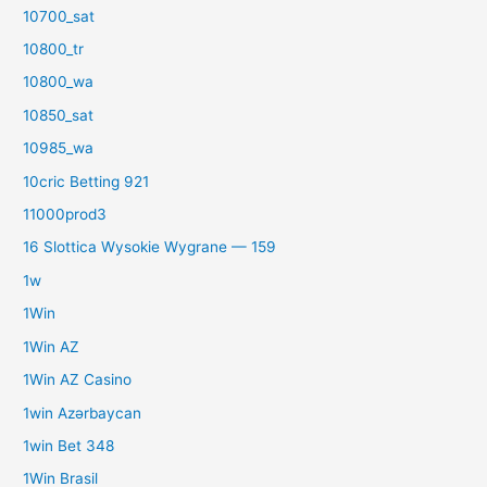
10700_sat
10800_tr
10800_wa
10850_sat
10985_wa
10cric Betting 921
11000prod3
16 Slottica Wysokie Wygrane — 159
1w
1Win
1Win AZ
1Win AZ Casino
1win Azərbaycan
1win Bet 348
1Win Brasil