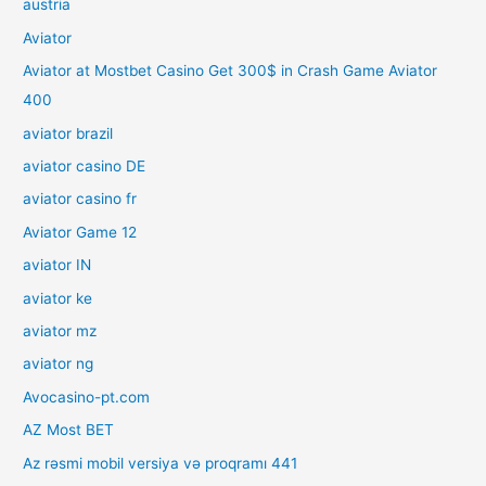
austria
Aviator
Aviator at Mostbet Casino Get 300$ in Crash Game Aviator
400
aviator brazil
aviator casino DE
aviator casino fr
Aviator Game 12
aviator IN
aviator ke
aviator mz
aviator ng
Avocasino-pt.com
AZ Most BET
Az rəsmi mobil versiya və proqramı 441