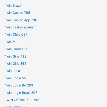
1win Brazil
1win Casino 795
1win Casino App 736
1win casino spanish
1win Chile 697
1win fr
1win Games 890
1win Giris 738
1win Giris 862
1win India
1win Login 55
1win Login Bd 293
1win Login Brasil 807
1WIN Official In Russia