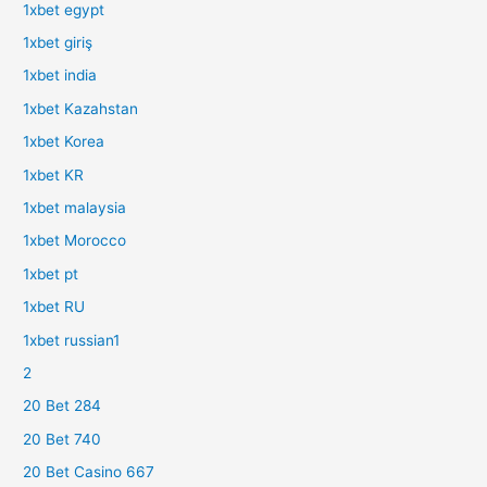
1xbet egypt
1xbet giriş
1xbet india
1xbet Kazahstan
1xbet Korea
1xbet KR
1xbet malaysia
1xbet Morocco
1xbet pt
1xbet RU
1xbet russian1
2
20 Bet 284
20 Bet 740
20 Bet Casino 667