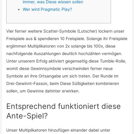
immer, was Diese wissen sollen
Wer wird Pragmatic Play?
Vier ferner weitere Scatter-Symbole (Lutscher) lockern unser
Freispiele aus & spendieren 10 Freispiele. Solange ihr Freispiele
erglimmen Multiplikatoren von 2x solange bis 100x, diese
nachfolgende Auszahlungen deutlich hochzählen vermögen.
Unter unserem Erfolg aktiviert gegenseitig diese Tumble-Rolle,
womit diese Gewinnsymbole verschwinden ferner neue
Symbole an ihre Ortsangabe um sich treten.
Der Runde im
Drei-Gewinnt-Fasson, beim Diese Süßigkeiten kombinieren
sollen, um Gewinne dahinter erwirken.
Entsprechend funktioniert diese
Ante-Spiel?
Unser Multiplikatoren hinzufügen einander dabei unter