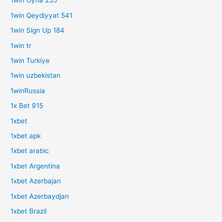
1win Oyna 255
1win Qeydiyyat 541
1win Sign Up 184
1win tr
1win Turkiye
1win uzbekistan
1winRussia
1x Bet 915
1xbet
1xbet apk
1xbet arabic
1xbet Argentina
1xbet Azerbajan
1xbet Azerbaydjan
1xbet Brazil