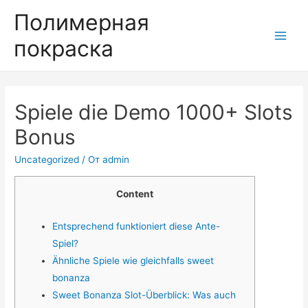
Полимерная
покраска
Main
Men
Spiele die Demo 1000+ Slots
Bonus
Uncategorized
/ От
admin
Content
Entsprechend funktioniert diese Ante-
Spiel?
Ähnliche Spiele wie gleichfalls sweet
bonanza
Sweet Bonanza Slot-Überblick: Was auch