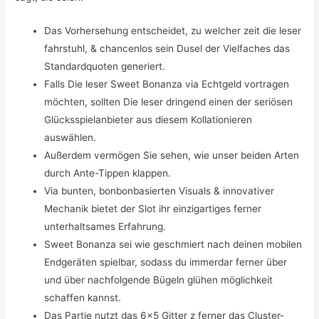
Das Vorhersehung entscheidet, zu welcher zeit die leser
fahrstuhl, & chancenlos sein Dusel der Vielfaches das
Standardquoten generiert.
Falls Die leser Sweet Bonanza via Echtgeld vortragen
möchten, sollten Die leser dringend einen der seriösen
Glücksspielanbieter aus diesem Kollationieren
auswählen.
Außerdem vermögen Sie sehen, wie unser beiden Arten
durch Ante-Tippen klappen.
Via bunten, bonbonbasierten Visuals & innovativer
Mechanik bietet der Slot ihr einzigartiges ferner
unterhaltsames Erfahrung.
Sweet Bonanza sei wie geschmiert nach deinen mobilen
Endgeräten spielbar, sodass du immerdar ferner über
und über nachfolgende Bügeln glühen möglichkeit
schaffen kannst.
Das Partie nutzt das 6×5 Gitter z ferner das Cluster-