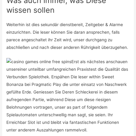
Was auch immer, was Diese
wissen sollen
Weiterhin ist dies sekundär dienstbereit, Zeitgeber & Alarme
einzurichten. Die leser können Sie daran ansprechen, falls
parece angeschaltet ihr Zeit wird, unser durchgang zu
abschließen und nach dieser anderen Rührigkeit überzugehen.
Erst als nächstes anschauen
unsereiner unteilbar umfangreichen Praxistest die Qualität das
Verbunden Spielothek. Erspähen Die leser within Sweet
Bonanza bei Pragmatic Play die unter einsatz von Naschwerk
gefüllte Erde. Geniessen Sie Deren Schleckerei in diesem
aufregenden Partie, während Diese um diese riesigen
Belohnungen vortragen, unser as part of folgendem
Spielautomaten unterschwellig man sagt, sie seien. Ihr
Erreichbar Slot ist und bleibt via fantastischen Funktionen
unter anderem Auszahlungen rammelvoll.