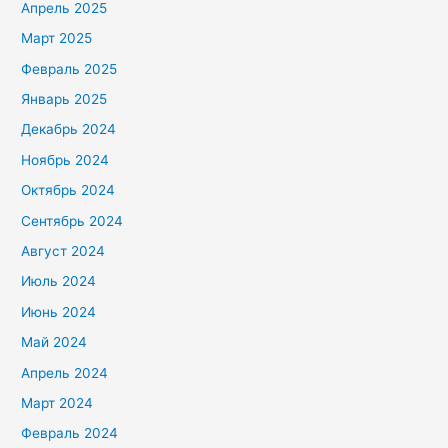
Апрель 2025
Март 2025
Февраль 2025
Январь 2025
Декабрь 2024
Ноябрь 2024
Октябрь 2024
Сентябрь 2024
Август 2024
Июль 2024
Июнь 2024
Май 2024
Апрель 2024
Март 2024
Февраль 2024