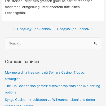
Edelsteinen, zeigt sich grafisch grazil as part of technisch
moderner Formgebung unter anderem trifft einen
Lebensgefühl.
Навигация
←
Предыдущая Запись
Следующая Запись
→
по
Н
записям
а
й
т
Свежие записи
и
:
Maximera dina free spins på Spinara Casino: Tips och
strategier
The Tip Goat casino games: discover top slots and live betting
options
Kyngs Casino: Ihr Leitfaden zu Willkommensboni und deren
optimaler Nutzung