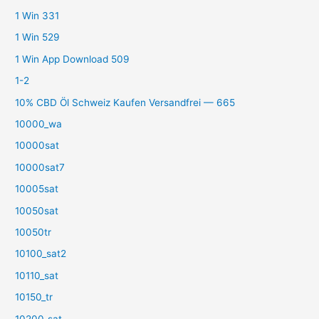
1 Win 331
1 Win 529
1 Win App Download 509
1-2
10% CBD Öl Schweiz Kaufen Versandfrei — 665
10000_wa
10000sat
10000sat7
10005sat
10050sat
10050tr
10100_sat2
10110_sat
10150_tr
10200_sat