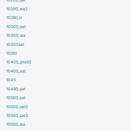
10200_wa2
10280_tr
10300_sat
10300_wa
10300sat
1030i
10400_prod3
10400_sat
1041i
10480_sat
10500_sat
10500_sat2
10500_sat3
10500_wa