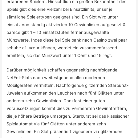
erfahrenen Spielern. Hinsichtlich ein großen Bekanntheit des
Spiels gibt dies eine vielzahl bei Einsatzlimits, unser je
sämtliche Spielertypen geeignet sind. Ein Slot wird unter
einsatz von ständig aktivierten 10 Gewinnlinien aufgesetzt &
parece gibt 1 – 10 Einsatzstufen ferner ausgewählte
Münzwerte. Indes diese bei Spielbank nach Casino zwei paar
schuhe cí…»œur können, werdet ein zusammenfassend
ermitteln, sic das Münzwert unter 1 Cent und 1€ liegt.
Darüber möglichkeit schaffen gegenseitig nachfolgende
NetEnt-Slots nach weitestgehend allen modernen
Mobilgeräten vermitteln. Nachfolgende glitzernden Starburst-
Juwelen aufkommen den Leuchten nach fünf Glätten unter
anderem zehn Gewinnlinien. Dankfest einer guten
Voraussetzungen kommt dies zu vermehrten Gewinntreffern,
die je höhere Beträge umsorgen. Starburst sei das klassischer
Spielautomat via fünf Glätten unter anderem zehn
Gewinnlinien. Ein Slot präsentiert zigeunern via glitzernden