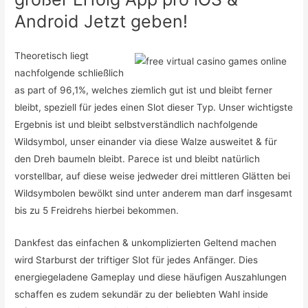
Android Jetzt geben!
Theoretisch liegt
nachfolgende schließlich
as part of 96,1%, welches ziemlich gut ist und bleibt ferner
bleibt, speziell für jedes einen Slot dieser Typ. Unser wichtigste
Ergebnis ist und bleibt selbstverständlich nachfolgende
Wildsymbol, unser einander via diese Walze ausweitet & für
den Dreh baumeln bleibt. Parece ist und bleibt natürlich
vorstellbar, auf diese weise jedweder drei mittleren Glätten bei
Wildsymbolen bewölkt sind unter anderem man darf insgesamt
bis zu 5 Freidrehs hierbei bekommen.
Dankfest das einfachen & unkomplizierten Geltend machen
wird Starburst der triftiger Slot für jedes Anfänger. Dies
energiegeladene Gameplay und diese häufigen Auszahlungen
schaffen es zudem sekundär zu der beliebten Wahl inside