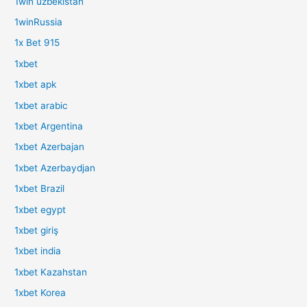
1win uzbekistan
1winRussia
1x Bet 915
1xbet
1xbet apk
1xbet arabic
1xbet Argentina
1xbet Azerbajan
1xbet Azerbaydjan
1xbet Brazil
1xbet egypt
1xbet giriş
1xbet india
1xbet Kazahstan
1xbet Korea