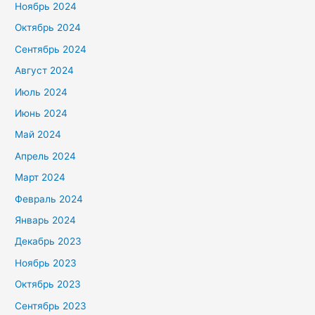
Ноябрь 2024
Октябрь 2024
Сентябрь 2024
Август 2024
Июль 2024
Июнь 2024
Май 2024
Апрель 2024
Март 2024
Февраль 2024
Январь 2024
Декабрь 2023
Ноябрь 2023
Октябрь 2023
Сентябрь 2023