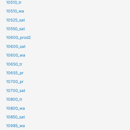
10510_tr
10510_wa
10525_sat
10550_sat
10600_prod2
10600_sat
10600_wa
10650_tr
10655_pr
10700_pr
10700_sat
10800_tr
10800_wa
10850_sat
10985_wa