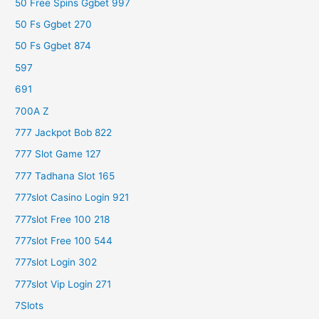
50 Free Spins Ggbet 997
50 Fs Ggbet 270
50 Fs Ggbet 874
597
691
700A Z
777 Jackpot Bob 822
777 Slot Game 127
777 Tadhana Slot 165
777slot Casino Login 921
777slot Free 100 218
777slot Free 100 544
777slot Login 302
777slot Vip Login 271
7Slots