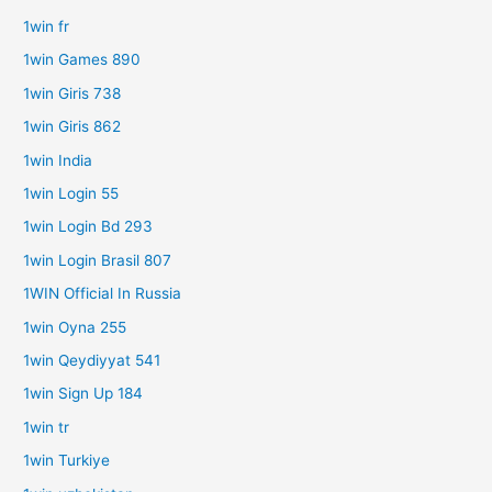
1win fr
1win Games 890
1win Giris 738
1win Giris 862
1win India
1win Login 55
1win Login Bd 293
1win Login Brasil 807
1WIN Official In Russia
1win Oyna 255
1win Qeydiyyat 541
1win Sign Up 184
1win tr
1win Turkiye