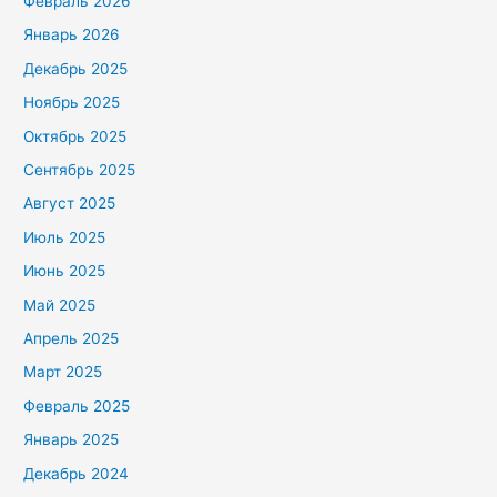
Февраль 2026
Январь 2026
Декабрь 2025
Ноябрь 2025
Октябрь 2025
Сентябрь 2025
Август 2025
Июль 2025
Июнь 2025
Май 2025
Апрель 2025
Март 2025
Февраль 2025
Январь 2025
Декабрь 2024