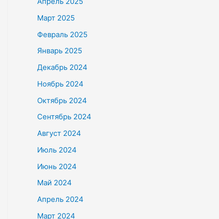
Апрель 2025
Март 2025
Февраль 2025
Январь 2025
Декабрь 2024
Ноябрь 2024
Октябрь 2024
Сентябрь 2024
Август 2024
Июль 2024
Июнь 2024
Май 2024
Апрель 2024
Март 2024