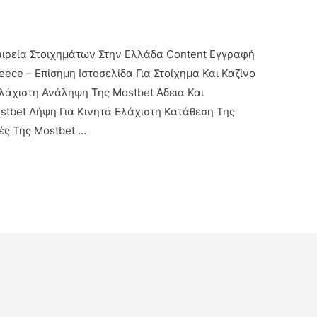
ταιρεία Στοιχημάτων Στην Ελλάδα Content Εγγραφή
ece – Επίσημη Ιστοσελίδα Για Στοίχημα Και Καζίνο
Ελάχιστη Ανάληψη Της Mostbet Άδεια Και
stbet Λήψη Για Κινητά Ελάχιστη Κατάθεση Της
ές Της Mostbet …