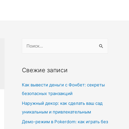
Н
а
й
т
Свежие записи
и
Как вывести деньги с Фонбет: секреты
:
безопасных транзакций
Наружный декор: как сделать ваш сад
уникальным и привлекательным
Демо-режим в Pokerdom: как играть без