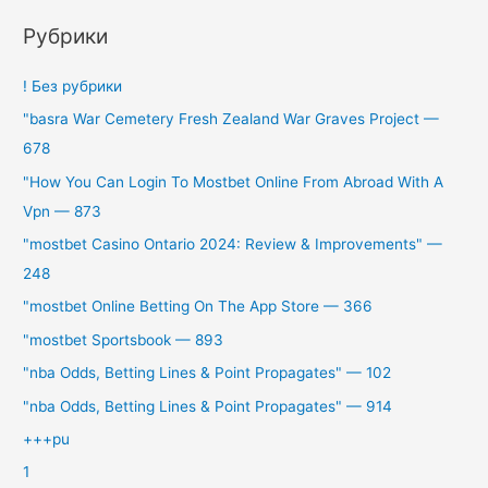
Рубрики
! Без рубрики
"basra War Cemetery Fresh Zealand War Graves Project —
678
"How You Can Login To Mostbet Online From Abroad With A
Vpn — 873
"mostbet Casino Ontario 2024: Review & Improvements" —
248
"‎mostbet Online Betting On The App Store — 366
"mostbet Sportsbook — 893
"nba Odds, Betting Lines & Point Propagates" — 102
"nba Odds, Betting Lines & Point Propagates" — 914
+++pu
1