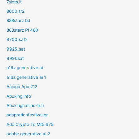
7slots.it
8600_tr2
888starz bd
888starz Pl 480
9700_sat2
9925_sat
9990sat
a16z generative ai
a16z generative ai 1
Aajogo App 212
Abuking.info
Abukingcasino-fr.fr
adaptationfestival.gr
Add Crypto To Mt5 675
adobe generative ai 2