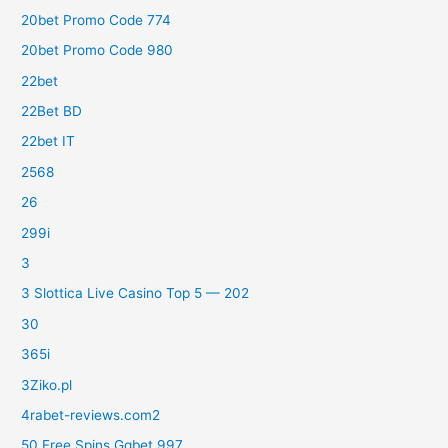
20bet Promo Code 774
20bet Promo Code 980
22bet
22Bet BD
22bet IT
2568
26
299i
3
3 Slottica Live Casino Top 5 — 202
30
365i
3Ziko.pl
4rabet-reviews.com2
50 Free Spins Ggbet 997