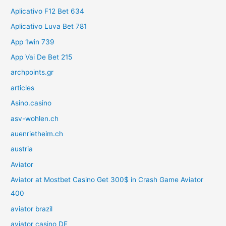
Aplicativo F12 Bet 634
Aplicativo Luva Bet 781
App 1win 739
App Vai De Bet 215
archpoints.gr
articles
Asino.casino
asv-wohlen.ch
auenrietheim.ch
austria
Aviator
Aviator at Mostbet Casino Get 300$ in Crash Game Aviator
400
aviator brazil
aviator casino DE