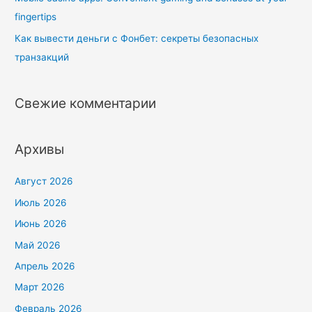
fingertips
Как вывести деньги с Фонбет: секреты безопасных
транзакций
Свежие комментарии
Архивы
Август 2026
Июль 2026
Июнь 2026
Май 2026
Апрель 2026
Март 2026
Февраль 2026