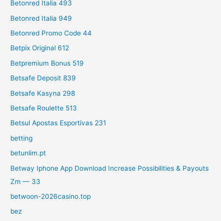
Betonred Italia 493
Betonred Italia 949
Betonred Promo Code 44
Betpix Original 612
Betpremium Bonus 519
Betsafe Deposit 839
Betsafe Kasyna 298
Betsafe Roulette 513
Betsul Apostas Esportivas 231
betting
betunlim.pt
Betway Iphone App Download Increase Possibilities & Payouts
Zm — 33
betwoon-2026casino.top
bez