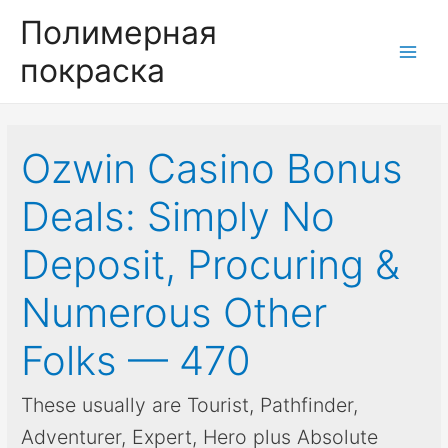
Полимерная
покраска
Main
Men
Ozwin Casino Bonus
Deals: Simply No
Deposit, Procuring &
Numerous Other
Folks — 470
These usually are Tourist, Pathfinder,
Adventurer, Expert, Hero plus Absolute