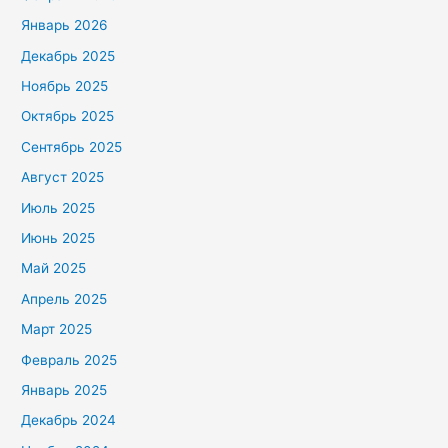
Январь 2026
Декабрь 2025
Ноябрь 2025
Октябрь 2025
Сентябрь 2025
Август 2025
Июль 2025
Июнь 2025
Май 2025
Апрель 2025
Март 2025
Февраль 2025
Январь 2025
Декабрь 2024