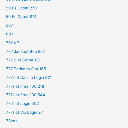
50 Fs Ggbet 270
50 Fs Ggbet 874
597
691
700A Z
777 Jackpot Bob 822
777 Slot Game 127
777 Tadhana Slot 165
777slot Casino Login 921
777slot Free 100 218
777slot Free 100 544
777slot Login 302
777slot Vip Login 271
7Slots