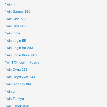
1win fr
1win Games 890
1win Giris 738
1win Giris 862
1win India
1win Login 55
1win Login Bd 293
1win Login Brasil 807
1WIN Official In Russia
1win Oyna 255
1win Qeydiyyat 541
1win Sign Up 184
1win tr
1win Turkiye
1win uzbekistan