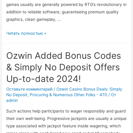
games usually are generally powered by RTG’s revolutionary in
addition to reliable software, guaranteeing premium quality
graphics, clean gameplay, …
Ozwin
Читать полностью »
Online
Casino:
Ozwin Added Bonus Codes
A
Center
& Simply No Deposit Offers
For
Up-to-date 2024!
Varied
Slot
Оставьте комментарий
/
Ozwin Casino Bonus Deals: Simply
Equipment
No Deposit, Procuring & Numerous Other Folks - 470
/ От
Game
admin
Experiences
Such actions help participants to wager responsibly and guard
Designed
their own well-being. Progressive jackpots are usually a unique
For
type associated with jackpot feature inside wagering, which
Australian