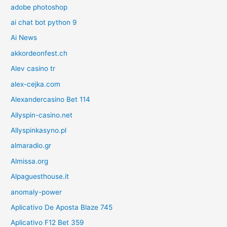
adobe photoshop
ai chat bot python 9
Ai News
akkordeonfest.ch
Alev casino tr
alex-cejka.com
Alexandercasino Bet 114
Allyspin-casino.net
Allyspinkasyno.pl
almaradio.gr
Almissa.org
Alpaguesthouse.it
anomaly-power
Aplicativo De Aposta Blaze 745
Aplicativo F12 Bet 359