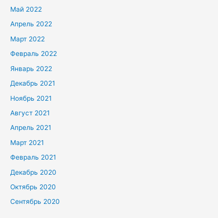
Май 2022
Апрель 2022
Март 2022
Февраль 2022
Январь 2022
Декабрь 2021
Ноябрь 2021
Август 2021
Апрель 2021
Март 2021
Февраль 2021
Декабрь 2020
Октябрь 2020
Сентябрь 2020