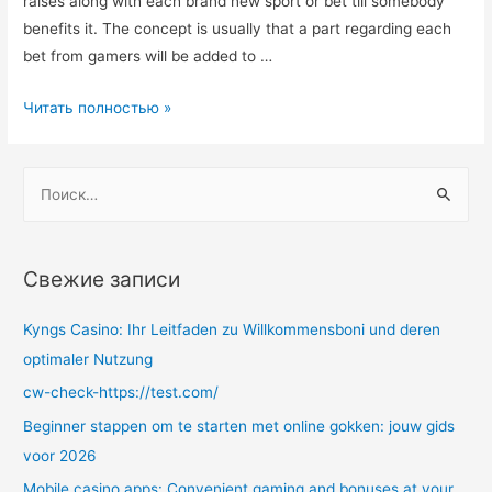
raises along with each brand new sport or bet till somebody
Gamers
benefits it. The concept is usually that a part regarding each
bet from gamers will be added to …
Ozwin
Читать полностью »
Added
Bonus
Н
Codes
а
&
й
Simply
т
No
Свежие записи
Deposit
и
Offers
:
Kyngs Casino: Ihr Leitfaden zu Willkommensboni und deren
Up-
optimaler Nutzung
to-
cw-check-https://test.com/
date
Beginner stappen om te starten met online gokken: jouw gids
2024!
voor 2026
Mobile casino apps: Convenient gaming and bonuses at your