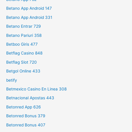
Betano App Android 147
Betano App Android 331
Betano Entrar 729
Betano Pariuri 358
Betboo Giris 477
Betflag Casino 848
Betflag Slot 720
Betgol Online 433
betify
Betmexico Casino En Linea 308
Betnacional Apostas 443
Betonred App 626
Betonred Bonus 379
Betonred Bonus 407