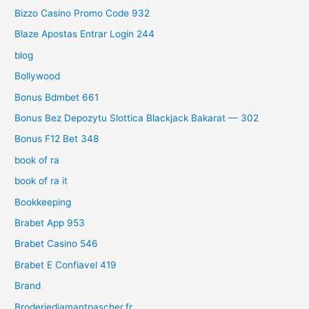
Bizzo Casino Promo Code 932
Blaze Apostas Entrar Login 244
blog
Bollywood
Bonus Bdmbet 661
Bonus Bez Depozytu Slottica Blackjack Bakarat — 302
Bonus F12 Bet 348
book of ra
book of ra it
Bookkeeping
Brabet App 953
Brabet Casino 546
Brabet E Confiavel 419
Brand
Broderiediamantpascher.fr