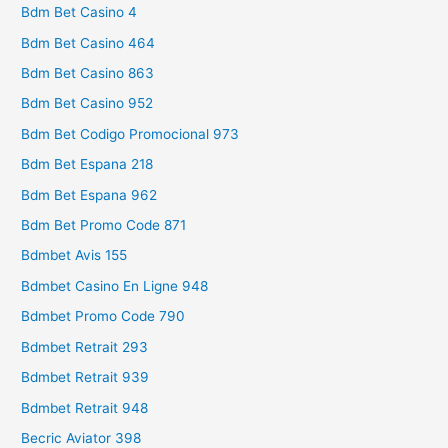
Bdm Bet Casino 4
Bdm Bet Casino 464
Bdm Bet Casino 863
Bdm Bet Casino 952
Bdm Bet Codigo Promocional 973
Bdm Bet Espana 218
Bdm Bet Espana 962
Bdm Bet Promo Code 871
Bdmbet Avis 155
Bdmbet Casino En Ligne 948
Bdmbet Promo Code 790
Bdmbet Retrait 293
Bdmbet Retrait 939
Bdmbet Retrait 948
Becric Aviator 398