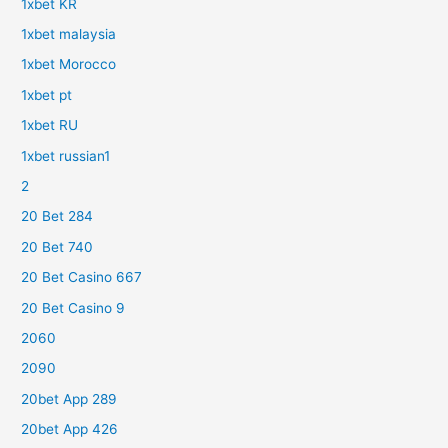
1xbet KR
1xbet malaysia
1xbet Morocco
1xbet pt
1xbet RU
1xbet russian1
2
20 Bet 284
20 Bet 740
20 Bet Casino 667
20 Bet Casino 9
2060
2090
20bet App 289
20bet App 426