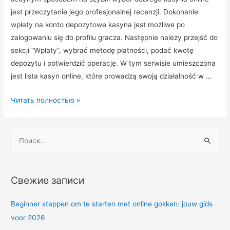
jest przeczytanie jego profesjonalnej recenzji. Dokonanie
wpłaty na konto depozytowe kasyna jest możliwe po
zalogowaniu się do profilu gracza. Następnie należy przejść do
sekcji “Wpłaty”, wybrać metodę płatności, podać kwotę
depozytu i potwierdzić operację. W tym serwisie umieszczona
jest lista kasyn online, które prowadzą swoją działalność w …
Opinie
Читать полностью »
graczy
o
Н
kasynach
а
й
Komentarze
т
prawdziwych
Свежие записи
graczy
и
o
:
Beginner stappen om te starten met online gokken: jouw gids
polskich
voor 2026
kasynach