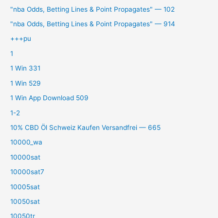
"nba Odds, Betting Lines & Point Propagates" — 102
"nba Odds, Betting Lines & Point Propagates" — 914
+++pu
1
1 Win 331
1 Win 529
1 Win App Download 509
1-2
10% CBD Öl Schweiz Kaufen Versandfrei — 665
10000_wa
10000sat
10000sat7
10005sat
10050sat
10050tr