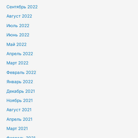
Сентябрь 2022
Август 2022
Июль 2022
Июнь 2022
Май 2022
Апрель 2022
Март 2022
Февраль 2022
Январь 2022
Декабрь 2021
Ноябрь 2021
Август 2021
Апрель 2021
Март 2021
Февраль 2021