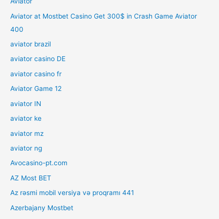
Aviator
Aviator at Mostbet Casino Get 300$ in Crash Game Aviator
400
aviator brazil
aviator casino DE
aviator casino fr
Aviator Game 12
aviator IN
aviator ke
aviator mz
aviator ng
Avocasino-pt.com
AZ Most BET
Az rəsmi mobil versiya və proqramı 441
Azerbajany Mostbet