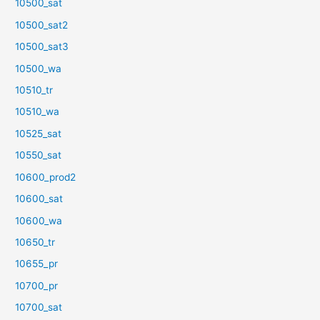
10500_sat
10500_sat2
10500_sat3
10500_wa
10510_tr
10510_wa
10525_sat
10550_sat
10600_prod2
10600_sat
10600_wa
10650_tr
10655_pr
10700_pr
10700_sat