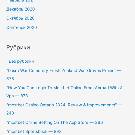
Декабрь 2020
Октябрь 2020
Сентябрь 2020
Рубрики
! Без рубрики
"basra War Cemetery Fresh Zealand War Graves Project —
678
"How You Can Login To Mostbet Online From Abroad With A
Vpn — 873
"mostbet Casino Ontario 2024: Review & Improvements" —
248
"‎mostbet Online Betting On The App Store — 366
"mostbet Sportsbook — 893