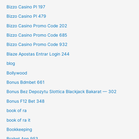
Bizzo Casino Pl 197
Bizzo Casino Pl 479
Bizzo Casino Promo Code 202
Bizzo Casino Promo Code 685
Bizzo Casino Promo Code 932
Blaze Apostas Entrar Login 244
blog
Bollywood
Bonus Bdmbet 661
Bonus Bez Depozytu Slottica Blackjack Bakarat — 302
Bonus F12 Bet 348
book of ra
book of ra it
Bookkeeping
Brabet App 953