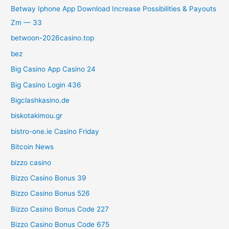
Betway Iphone App Download Increase Possibilities & Payouts
Zm — 33
betwoon-2026casino.top
bez
Big Casino App Casino 24
Big Casino Login 436
Bigclashkasino.de
biskotakimou.gr
bistro-one.ie Casino Friday
Bitcoin News
bizzo casino
Bizzo Casino Bonus 39
Bizzo Casino Bonus 526
Bizzo Casino Bonus Code 227
Bizzo Casino Bonus Code 675