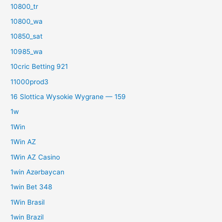
10800_tr
10800_wa
10850_sat
10985_wa
10cric Betting 921
11000prod3
16 Slottica Wysokie Wygrane — 159
1w
1Win
1Win AZ
1Win AZ Casino
1win Azərbaycan
1win Bet 348
1Win Brasil
1win Brazil