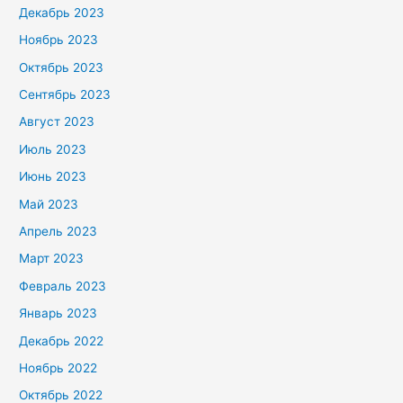
Декабрь 2023
Ноябрь 2023
Октябрь 2023
Сентябрь 2023
Август 2023
Июль 2023
Июнь 2023
Май 2023
Апрель 2023
Март 2023
Февраль 2023
Январь 2023
Декабрь 2022
Ноябрь 2022
Октябрь 2022