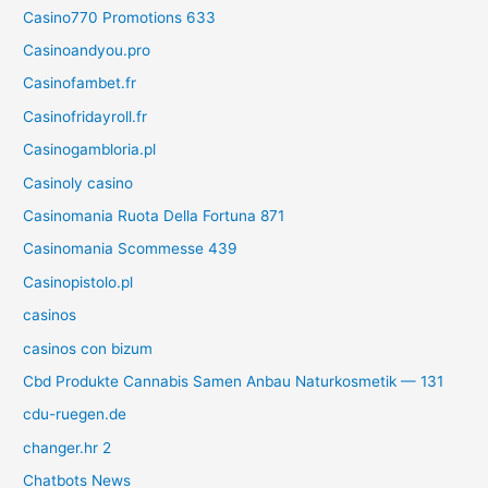
Casino770 Promotions 633
Casinoandyou.pro
Casinofambet.fr
Casinofridayroll.fr
Casinogambloria.pl
Casinoly casino
Casinomania Ruota Della Fortuna 871
Casinomania Scommesse 439
Casinopistolo.pl
casinos
casinos con bizum
Cbd Produkte Cannabis Samen Anbau Naturkosmetik — 131
cdu-ruegen.de
changer.hr 2
Chatbots News