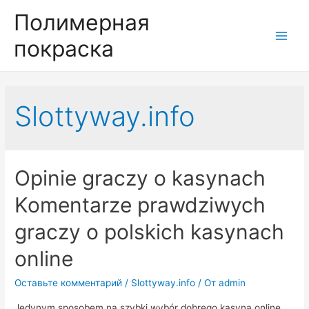
Полимерная
покраска
Main
Men
Slottyway.info
Opinie graczy o kasynach ️️
Komentarze prawdziwych
graczy o polskich kasynach
online
Оставьте комментарий
/
Slottyway.info
/ От
admin
Jedynym sposobem na szybki wybór dobrego kasyna online