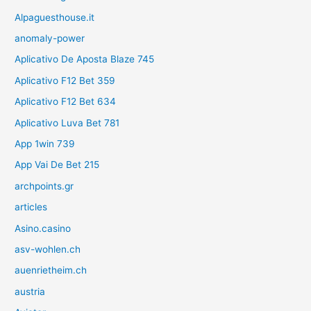
Alpaguesthouse.it
anomaly-power
Aplicativo De Aposta Blaze 745
Aplicativo F12 Bet 359
Aplicativo F12 Bet 634
Aplicativo Luva Bet 781
App 1win 739
App Vai De Bet 215
archpoints.gr
articles
Asino.casino
asv-wohlen.ch
auenrietheim.ch
austria