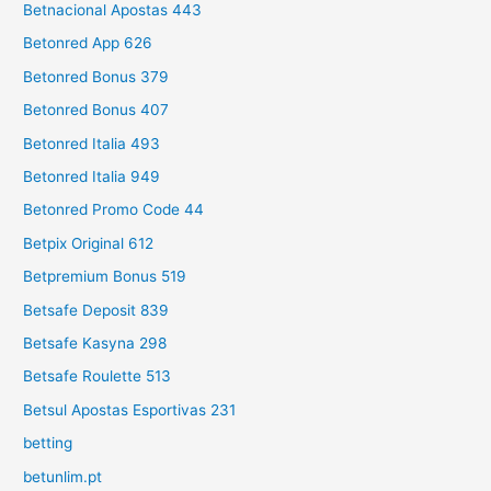
Betnacional Apostas 443
Betonred App 626
Betonred Bonus 379
Betonred Bonus 407
Betonred Italia 493
Betonred Italia 949
Betonred Promo Code 44
Betpix Original 612
Betpremium Bonus 519
Betsafe Deposit 839
Betsafe Kasyna 298
Betsafe Roulette 513
Betsul Apostas Esportivas 231
betting
betunlim.pt