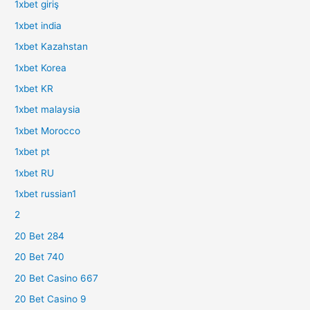
1xbet giriş
1xbet india
1xbet Kazahstan
1xbet Korea
1xbet KR
1xbet malaysia
1xbet Morocco
1xbet pt
1xbet RU
1xbet russian1
2
20 Bet 284
20 Bet 740
20 Bet Casino 667
20 Bet Casino 9