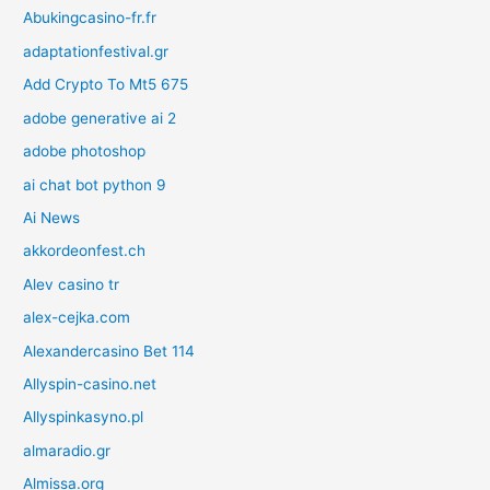
Abukingcasino-fr.fr
adaptationfestival.gr
Add Crypto To Mt5 675
adobe generative ai 2
adobe photoshop
ai chat bot python 9
Ai News
akkordeonfest.ch
Alev casino tr
alex-cejka.com
Alexandercasino Bet 114
Allyspin-casino.net
Allyspinkasyno.pl
almaradio.gr
Almissa.org