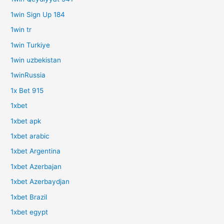
1win Sign Up 184
1win tr
1win Turkiye
1win uzbekistan
1winRussia
1x Bet 915
1xbet
1xbet apk
1xbet arabic
1xbet Argentina
1xbet Azerbajan
1xbet Azerbaydjan
1xbet Brazil
1xbet egypt