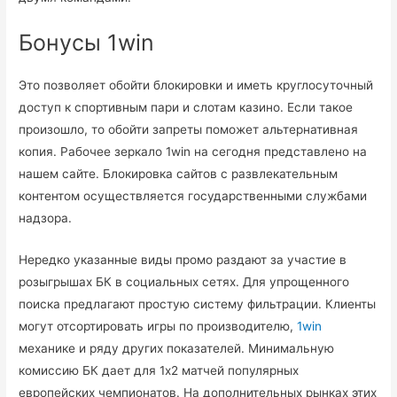
Бонусы 1win
Это позволяет обойти блокировки и иметь круглосуточный
доступ к спортивным пари и слотам казино. Если такое
произошло, то обойти запреты поможет альтернативная
копия. Рабочее зеркало 1win на сегодня представлено на
нашем сайте. Блокировка сайтов с развлекательным
контентом осуществляется государственными службами
надзора.
Нередко указанные виды промо раздают за участие в
розыгрышах БК в социальных сетях. Для упрощенного
поиска предлагают простую систему фильтрации. Клиенты
могут отсортировать игры по производителю,
1win
механике и ряду других показателей. Минимальную
комиссию БК дает для 1х2 матчей популярных
европейских чемпионатов. На дополнительных рынках этих