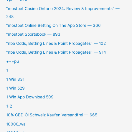
"mostbet Casino Ontario 2024: Review & Improvements" —
248
"‎mostbet Online Betting On The App Store — 366
"mostbet Sportsbook — 893
"nba Odds, Betting Lines & Point Propagates" — 102
"nba Odds, Betting Lines & Point Propagates" — 914
+++pu
1
1 Win 331
1 Win 529
1 Win App Download 509
1-2
10% CBD Öl Schweiz Kaufen Versandfrei — 665
10000_wa