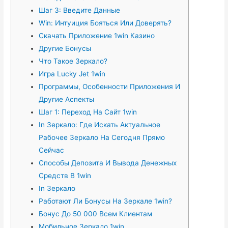
Шаг 3: Введите Данные
Win: Интуиция Бояться Или Доверять?
Скачать Приложение 1win Казино
Другие Бонусы
Что Такое Зеркало?
Игра Lucky Jet 1win
Программы, Особенности Приложения И
Другие Аспекты
Шаг 1: Переход На Сайт 1win
In Зеркало: Где Искать Актуальное
Рабочее Зеркало На Сегодня Прямо
Сейчас
Способы Депозита И Вывода Денежных
Средств В 1win
In Зеркало
Работают Ли Бонусы На Зеркале 1win?
Бонус До 50 000 Всем Клиентам
Мобильное Зеркало 1win