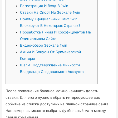
Регистрация И Вход В 1win
Ставки На Спорт На Зеркале 1win
Почему Официальный Сайт 1win
Блокируют В Некоторых Странах?
Проработка Линии И Коэффициентов На
Официальном Сайте
Видео-обзор Зеркала 1win
Акции И Бонусы От Букмекерской
Конторы
Шаг 4: Подтверждение Личности
Владельца Создаваемого Аккаунта
После пополнения баланса можно начинать делать
ставки. Для этого нужно выбрать интересующее вас
событие из списка доступных на главной странице сайта.
Например, вы можете выбрать футбольный матч между
двумя командами.