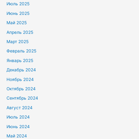
Июль 2025
Июнь 2025
Май 2025
Апрель 2025
Март 2025
Февраль 2025
Январь 2025
Декабрь 2024
Ноябрь 2024
Октябрь 2024
Сентябрь 2024
Август 2024
Июль 2024
Июнь 2024
Май 2024