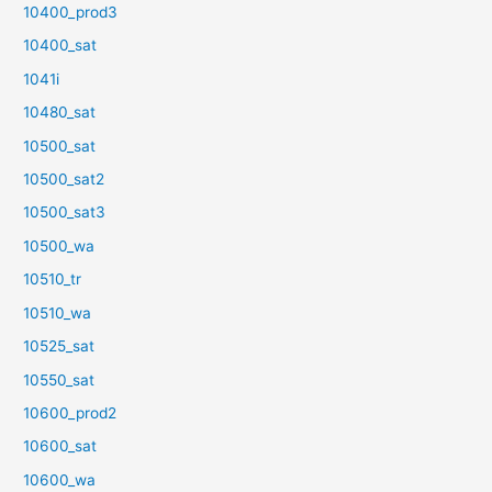
10400_prod3
10400_sat
1041i
10480_sat
10500_sat
10500_sat2
10500_sat3
10500_wa
10510_tr
10510_wa
10525_sat
10550_sat
10600_prod2
10600_sat
10600_wa