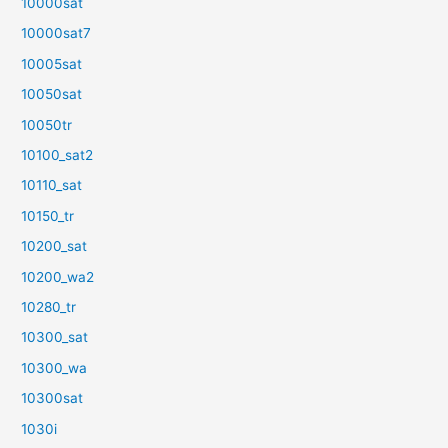
10000sat
10000sat7
10005sat
10050sat
10050tr
10100_sat2
10110_sat
10150_tr
10200_sat
10200_wa2
10280_tr
10300_sat
10300_wa
10300sat
1030i