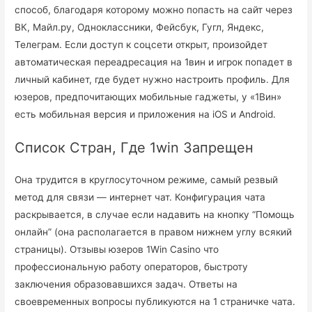
способ, благодаря которому можно попасть на сайт через
ВК, Майл.ру, Одноклассники, Фейсбук, Гугл, Яндекс,
Телеграм. Если доступ к соцсети открыт, произойдет
автоматическая переадресация на 1вин и игрок попадет в
личный кабинет, где будет нужно настроить профиль. Для
юзеров, предпочитающих мобильные гаджеты, у «1Вин»
есть мобильная версия и приложения на iOS и Android.
Список Стран, Где 1win Запрещен
Она трудится в круглосуточном режиме, самый резвый
метод для связи — интернет чат. Конфигурация чата
раскрывается, в случае если надавить на кнопку “Помощь
онлайн” (она располагается в правом нижнем углу всякий
страницы). Отзывы юзеров 1Win Casino что
профессиональную работу операторов, быстроту
заключения образовавшихся задач. Ответы на
своевременных вопросы публикуются на 1 страничке чата.