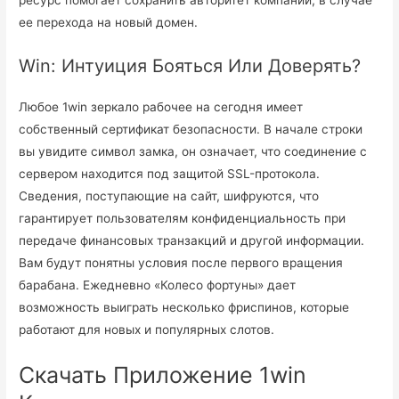
ресурс помогает сохранить авторитет компании, в случае
ее перехода на новый домен.
Win: Интуиция Бояться Или Доверять?
Любое 1win зеркало рабочее на сегодня имеет
собственный сертификат безопасности. В начале строки
вы увидите символ замка, он означает, что соединение с
сервером находится под защитой SSL-протокола.
Сведения, поступающие на сайт, шифруются, что
гарантирует пользователям конфиденциальность при
передаче финансовых транзакций и другой информации.
Вам будут понятны условия после первого вращения
барабана. Ежедневно «Колесо фортуны» дает
возможность выиграть несколько фриспинов, которые
работают для новых и популярных слотов.
Скачать Приложение 1win