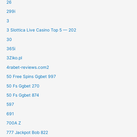
26
299i
3
3 Slottica Live Casino Top 5 — 202
30
365i
3Ziko.pl
4rabet-reviews.com2
50 Free Spins Ggbet 997
50 Fs Ggbet 270
50 Fs Ggbet 874
597
691
700A Z
777 Jackpot Bob 822