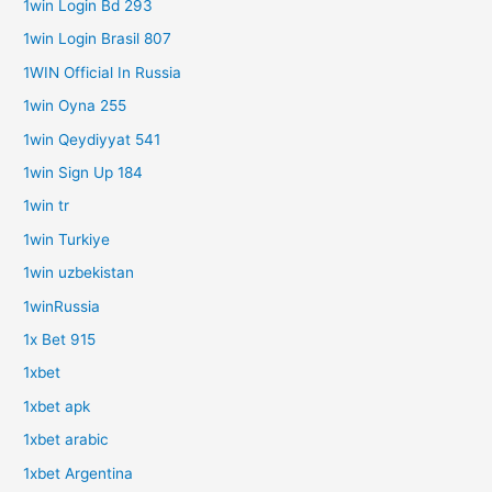
1win Login Bd 293
1win Login Brasil 807
1WIN Official In Russia
1win Oyna 255
1win Qeydiyyat 541
1win Sign Up 184
1win tr
1win Turkiye
1win uzbekistan
1winRussia
1x Bet 915
1xbet
1xbet apk
1xbet arabic
1xbet Argentina