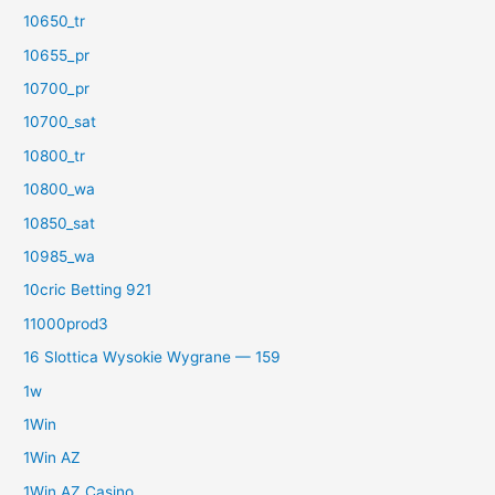
10650_tr
10655_pr
10700_pr
10700_sat
10800_tr
10800_wa
10850_sat
10985_wa
10cric Betting 921
11000prod3
16 Slottica Wysokie Wygrane — 159
1w
1Win
1Win AZ
1Win AZ Casino