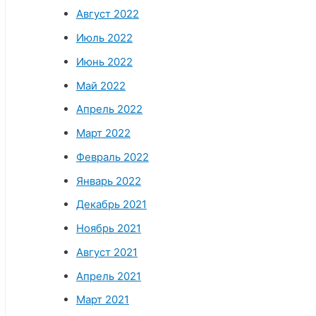
Август 2022
Июль 2022
Июнь 2022
Май 2022
Апрель 2022
Март 2022
Февраль 2022
Январь 2022
Декабрь 2021
Ноябрь 2021
Август 2021
Апрель 2021
Март 2021