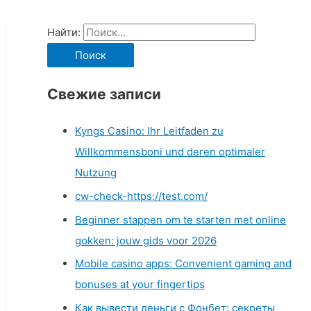
Найти:
Свежие записи
Kyngs Casino: Ihr Leitfaden zu
Willkommensboni und deren optimaler
Nutzung
cw-check-https://test.com/
Beginner stappen om te starten met online
gokken: jouw gids voor 2026
Mobile casino apps: Convenient gaming and
bonuses at your fingertips
Как вывести деньги с Фонбет: секреты