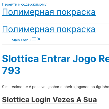
Перейти к содержимому
Полимерная покраска
Полимерная покраска
Main Menu
Slottica Entrar Jogo R
793
Sim, realmente é possível ganhar dinheiro jogando no tigrinh
Slottica Login Vezes A Sua