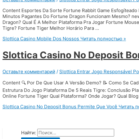
Content Esportes Da Sorte Fortune Rabbit Game Esfogíteado
Minutos Pagantes Do Fortune Dragon Funcionam Mesmo? new
Dragon? Qual É A Melhor Plataforma Pra Jogar Fortune Mouse
Tigre? Fortune Tiger Melhor Horário Para …
Slottica Casino Mobile Dos Nossos
Читать полностью »
Slottica Casino No Deposit B
Оставьте комментарий
/
Slottica Entrar Jogo Responsável Pol
Content 🔍 Por De Que Usar A Versão Demo? 📝 Como Se Cada
Estrutura Do Jogo Plataforma De 5 Reais Tigre: Conclusão Pl
Online Fortune Tiger Qual Plataforma? Onde Jogar? Qual Blo
Slottica Casino No Deposit Bonus Permite Que Você
Читать п
Найти: