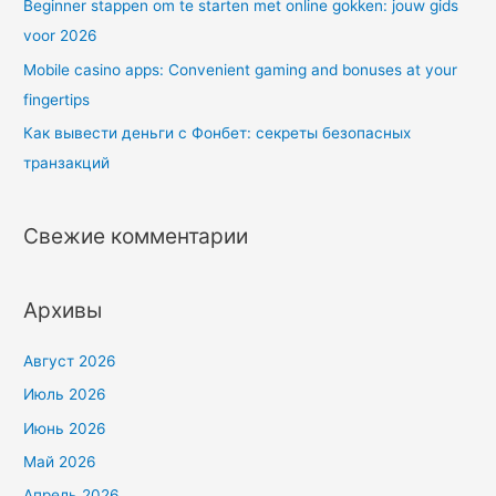
Beginner stappen om te starten met online gokken: jouw gids
voor 2026
Mobile casino apps: Convenient gaming and bonuses at your
fingertips
Как вывести деньги с Фонбет: секреты безопасных
транзакций
Свежие комментарии
Архивы
Август 2026
Июль 2026
Июнь 2026
Май 2026
Апрель 2026