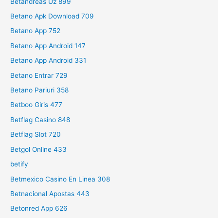
Betandreas Uz 899
Betano Apk Download 709
Betano App 752
Betano App Android 147
Betano App Android 331
Betano Entrar 729
Betano Pariuri 358
Betboo Giris 477
Betflag Casino 848
Betflag Slot 720
Betgol Online 433
betify
Betmexico Casino En Linea 308
Betnacional Apostas 443
Betonred App 626