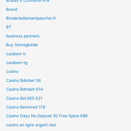
Brabet E Confiavel 419
Brand
Broderiediamantpascher.fr
BT
business partners
Buy Semaglutide
casibom tr
casibom-tg
casino
Casino Bdmbet 59
Casino Bdmbet 614
Casino Bet365 621
Casino Betonred 179
Casino Days No Deposit 50 Free Spins 986
casino en ligne argent reel