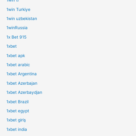
1win tr
1win Turkiye
1win uzbekistan
1winRussia
1x Bet 915
1xbet
1xbet apk
1xbet arabic
1xbet Argentina
1xbet Azerbajan
1xbet Azerbaydjan
1xbet Brazil
1xbet egypt
1xbet giriş
1xbet india