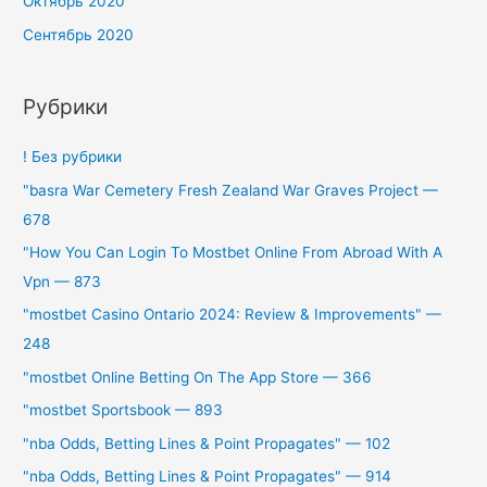
Октябрь 2020
Сентябрь 2020
Рубрики
! Без рубрики
"basra War Cemetery Fresh Zealand War Graves Project —
678
"How You Can Login To Mostbet Online From Abroad With A
Vpn — 873
"mostbet Casino Ontario 2024: Review & Improvements" —
248
"‎mostbet Online Betting On The App Store — 366
"mostbet Sportsbook — 893
"nba Odds, Betting Lines & Point Propagates" — 102
"nba Odds, Betting Lines & Point Propagates" — 914