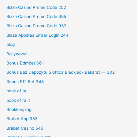
Bizzo Casino Promo Code 202
Bizzo Casino Promo Code 685
Bizzo Casino Promo Code 932
Blaze Apostas Entrar Login 244
blog
Bollywood
Bonus Bdmbet 661
Bonus Bez Depozytu Slottica Blackjack Bakarat — 302
Bonus F12 Bet 348
book of ra
book of ra it
Bookkeeping
Brabet App 953
Brabet Casino 546