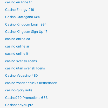
casino en ligne fr
Casino Energy 919
Casino Gratogana 685
Casino Kingdom Login 984
Casino Kingdom Sign Up 17
casino onlina ca
casino online ar
casinò online it
casino svensk licens
casino utan svensk licens
Casino Vegasino 480
casino zonder crucks netherlands
casino-glory india
Casino770 Promotions 633
Casinoandyou.pro