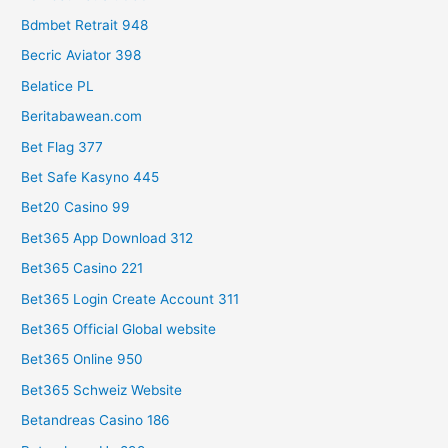
Bdmbet Retrait 948
Becric Aviator 398
Belatice PL
Beritabawean.com
Bet Flag 377
Bet Safe Kasyno 445
Bet20 Casino 99
Bet365 App Download 312
Bet365 Casino 221
Bet365 Login Create Account 311
Bet365 Official Global website
Bet365 Online 950
Bet365 Schweiz Website
Betandreas Casino 186