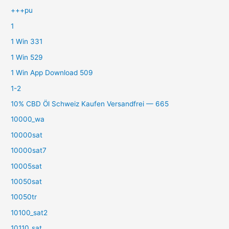
+++pu
1
1 Win 331
1 Win 529
1 Win App Download 509
1-2
10% CBD Öl Schweiz Kaufen Versandfrei — 665
10000_wa
10000sat
10000sat7
10005sat
10050sat
10050tr
10100_sat2
10110_sat