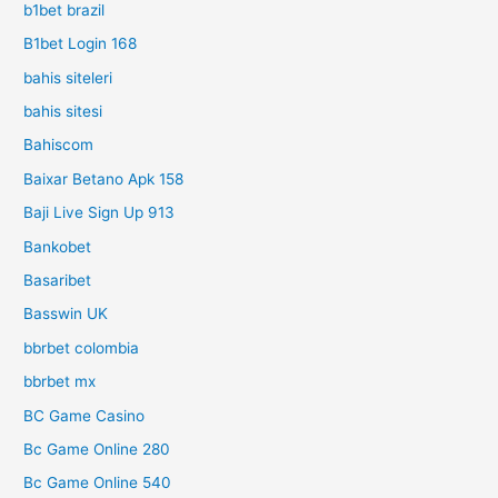
b1bet brazil
B1bet Login 168
bahis siteleri
bahis sitesi
Bahiscom
Baixar Betano Apk 158
Baji Live Sign Up 913
Bankobet
Basaribet
Basswin UK
bbrbet colombia
bbrbet mx
BC Game Casino
Bc Game Online 280
Bc Game Online 540