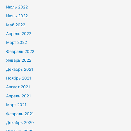
Июль 2022
Июнь 2022
Май 2022
Апрель 2022
Март 2022
Февраль 2022
Январь 2022
Декабрь 2021
Ноябрь 2021
Август 2021
Апрель 2021
Март 2021
Февраль 2021
Декабрь 2020