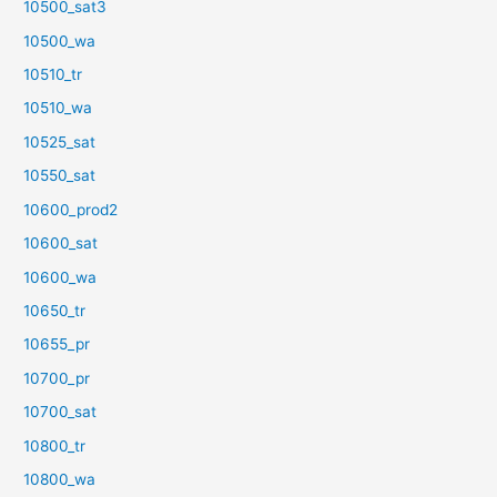
10500_sat3
10500_wa
10510_tr
10510_wa
10525_sat
10550_sat
10600_prod2
10600_sat
10600_wa
10650_tr
10655_pr
10700_pr
10700_sat
10800_tr
10800_wa