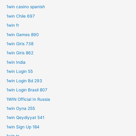
1win casino spanish
1win Chile 697
1win fr
1win Games 890
1win Giris 738
1win Giris 862
1win India
1win Login 55
1win Login Bd 293
1win Login Brasil 807
1WIN Official In Russia
1win Oyna 255
1win Qeydiyyat 541
1win Sign Up 184