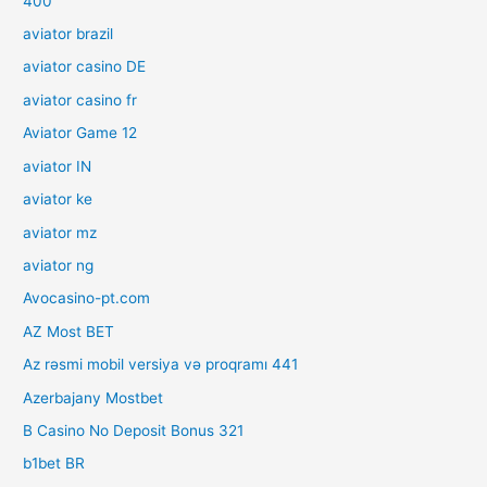
400
aviator brazil
aviator casino DE
aviator casino fr
Aviator Game 12
aviator IN
aviator ke
aviator mz
aviator ng
Avocasino-pt.com
AZ Most BET
Az rəsmi mobil versiya və proqramı 441
Azerbajany Mostbet
B Casino No Deposit Bonus 321
b1bet BR