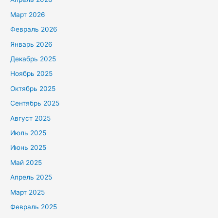
Март 2026
Февраль 2026
Январь 2026
Декабрь 2025
Ноябрь 2025
Октябрь 2025
Сентябрь 2025
Август 2025
Июль 2025
Июнь 2025
Май 2025
Апрель 2025
Март 2025
Февраль 2025