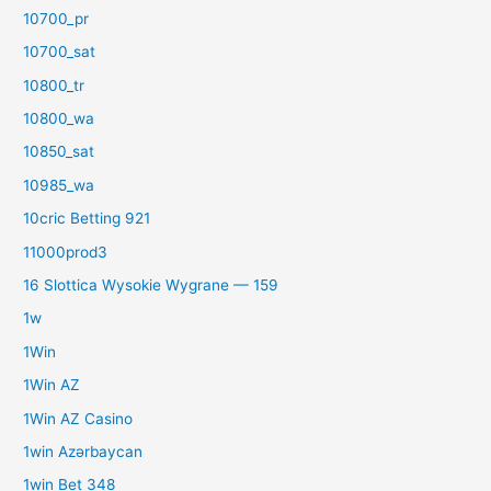
10700_pr
10700_sat
10800_tr
10800_wa
10850_sat
10985_wa
10cric Betting 921
11000prod3
16 Slottica Wysokie Wygrane — 159
1w
1Win
1Win AZ
1Win AZ Casino
1win Azərbaycan
1win Bet 348