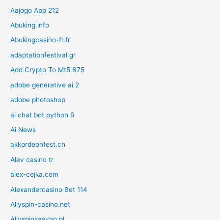
Aajogo App 212
Abuking.info
Abukingcasino-fr.fr
adaptationfestival.gr
Add Crypto To Mt5 675
adobe generative ai 2
adobe photoshop
ai chat bot python 9
Ai News
akkordeonfest.ch
Alev casino tr
alex-cejka.com
Alexandercasino Bet 114
Allyspin-casino.net
Allyspinkasyno.pl