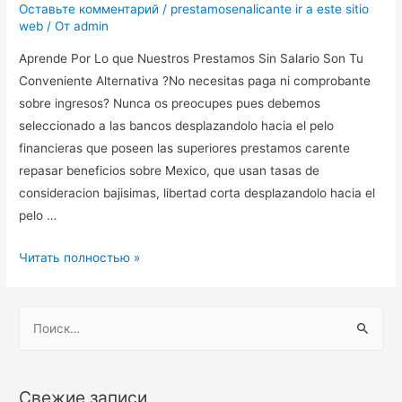
Оставьте комментарий
/
prestamosenalicante ir a este sitio
web
/ От
admin
Aprende Por Lo que Nuestros Prestamos Sin Salario Son Tu
Conveniente Alternativa ?No necesitas paga ni comprobante
sobre ingresos? Nunca os preocupes pues debemos
seleccionado a las bancos desplazandolo hacia el pelo
financieras que poseen las superiores prestamos carente
repasar beneficios sobre Mexico, que usan tasas de
consideracion bajisimas, libertad corta desplazandolo hacia el
pelo …
Aprende
Читать полностью »
Por
Lo
Н
que
а
Nuestros
й
Prestamos
т
Sin
Свежие записи