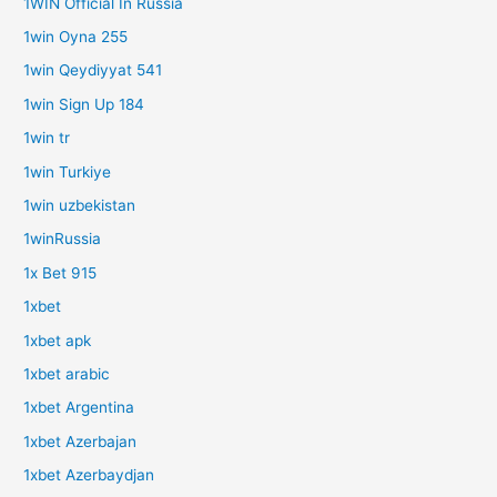
1WIN Official In Russia
1win Oyna 255
1win Qeydiyyat 541
1win Sign Up 184
1win tr
1win Turkiye
1win uzbekistan
1winRussia
1x Bet 915
1xbet
1xbet apk
1xbet arabic
1xbet Argentina
1xbet Azerbajan
1xbet Azerbaydjan