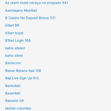
Az rəsmi mobil versiya və proqramı 441
Azerbajany Mostbet
B Casino No Deposit Bonus 321
b1bet BR
b1bet brazil
B1bet Login 168
bahis siteleri
bahis sitesi
Bahiscom
Baixar Betano Apk 158
Baji Live Sign Up 913
Bankobet
Basaribet
Basswin UK
bbrbet colombia