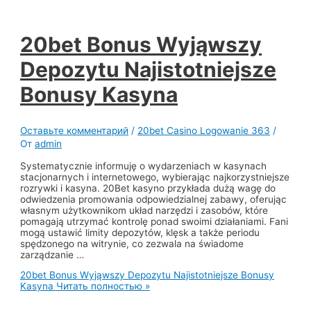
20bet Bonus Wyjąwszy
Depozytu Najistotniejsze
Bonusy Kasyna
Оставьте комментарий
/
20bet Casino Logowanie 363
/
От
admin
Systematycznie informuję o wydarzeniach w kasynach
stacjonarnych i internetowego, wybierając najkorzystniejsze
rozrywki i kasyna. 20Bet kasyno przykłada dużą wagę do
odwiedzenia promowania odpowiedzialnej zabawy, oferując
własnym użytkownikom układ narzędzi i zasobów, które
pomagają utrzymać kontrolę ponad swoimi działaniami. Fani
mogą ustawić limity depozytów, klęsk a także periodu
spędzonego na witrynie, co zezwala na świadome
zarządzanie …
20bet Bonus Wyjąwszy Depozytu Najistotniejsze Bonusy
Kasyna
Читать полностью »