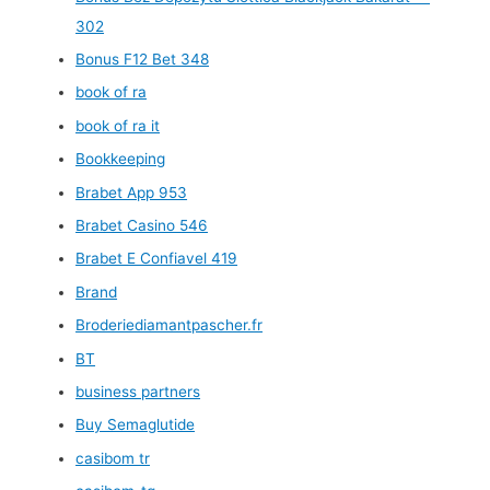
302
Bonus F12 Bet 348
book of ra
book of ra it
Bookkeeping
Brabet App 953
Brabet Casino 546
Brabet E Confiavel 419
Brand
Broderiediamantpascher.fr
BT
business partners
Buy Semaglutide
casibom tr