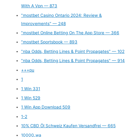
With A Vpn — 873
"mostbet Casino Ontario 2024: Review &
Improvements" — 248
"‎mostbet Online Betting On The App Store — 366
"mostbet Sportsbook — 893
"nba Odds, Betting Lines & Point Propagates" — 102
"nba Odds, Betting Lines & Point Propagates" — 914
+++pu
1
1 Win 331
1 Win 529
1 Win App Download 509
1-2
10% CBD Öl Schweiz Kaufen Versandfrei — 665
10000_wa