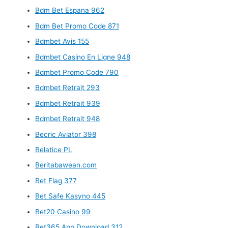
Bdm Bet Espana 962
Bdm Bet Promo Code 871
Bdmbet Avis 155
Bdmbet Casino En Ligne 948
Bdmbet Promo Code 790
Bdmbet Retrait 293
Bdmbet Retrait 939
Bdmbet Retrait 948
Becric Aviator 398
Belatice PL
Beritabawean.com
Bet Flag 377
Bet Safe Kasyno 445
Bet20 Casino 99
Bet365 App Download 312