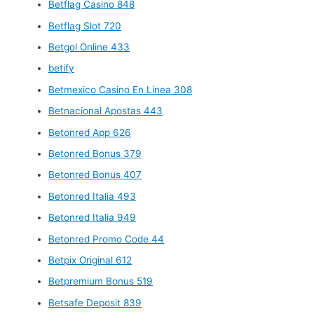
Betflag Casino 848
Betflag Slot 720
Betgol Online 433
betify
Betmexico Casino En Linea 308
Betnacional Apostas 443
Betonred App 626
Betonred Bonus 379
Betonred Bonus 407
Betonred Italia 493
Betonred Italia 949
Betonred Promo Code 44
Betpix Original 612
Betpremium Bonus 519
Betsafe Deposit 839