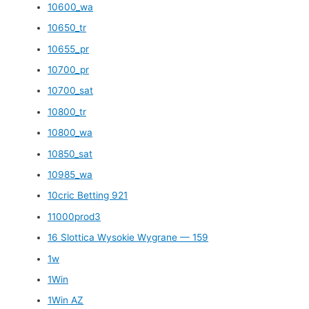
10600_wa
10650_tr
10655_pr
10700_pr
10700_sat
10800_tr
10800_wa
10850_sat
10985_wa
10cric Betting 921
11000prod3
16 Slottica Wysokie Wygrane — 159
1w
1Win
1Win AZ