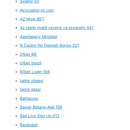
aviator ng
Avocasino-pt.com
AZ Most BET
Az rəsmi mobil versiya və proqramı 441
Azerbajany Mostbet
B Casino No Deposit Bonus 321
b1bet BR
b1bet brazil
B1bet Login 168
bahis siteleri
bahis sitesi
Bahiscom
Baixar Betano Apk 158
Baji Live Sign Up 913
Bankobet