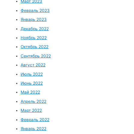
Март 2023
Февраль 2023
Январь 2023
Декабрь 2022
Ноябрь 2022
Октябрь 2022
Сентябрь 2022
Август 2022
Июль 2022
Июнь 2022
Май 2022
Апрель 2022
Март 2022
Февраль 2022
Январь 2022