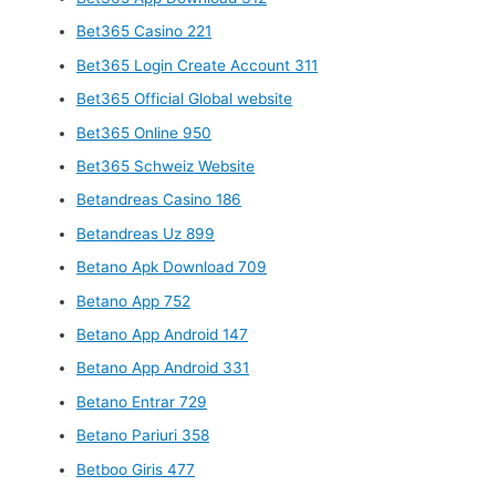
Bet365 Casino 221
Bet365 Login Create Account 311
Bet365 Official Global website
Bet365 Online 950
Bet365 Schweiz Website
Betandreas Casino 186
Betandreas Uz 899
Betano Apk Download 709
Betano App 752
Betano App Android 147
Betano App Android 331
Betano Entrar 729
Betano Pariuri 358
Betboo Giris 477