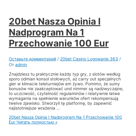
20bet Nasza Opinia I
Nadprogram Na 1
Przechowanie 100 Eur
Оставьте комментарий
/
20bet Casino Logowanie 363
/
От
admin
Znajdziesz tu praktycznie każdy typ gry, z slotów według
sporo odmian konsol stołowych, aż carry out specjalnych
gier w klimacie teleturniejów em żywo. Pomimo, że sumy
bonusów nie zaakceptować und nimmer są nadzwyczajne,
to uczciwość, czytelność regulaminów i relatywnie łatwe
wymagania na spełnienie warunków ofert rekompensują
twelve zjawisko. Stworzyli tę platformę, by zapewnić
najistotniejsze wrażenia …
20bet Nasza Opinia I Nadprogram Na 1 Przechowanie 100
Eur
Читать полностью »