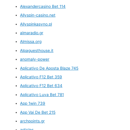
Alexandercasino Bet 114
Allyspin-casino.net
Allyspinkasyno.pl
almaradio.gr
Almissa.org
Alpaguesthouse.it
anomaly-power
Aplicativo De Aposta Blaze 745
Aplicativo F12 Bet 359
Aplicativo F12 Bet 634
Aplicativo Luva Bet 781
App 1win 739
App Vai De Bet 215
archpoints.gr
articles