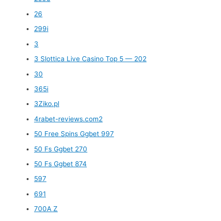
26
299i
3
3 Slottica Live Casino Top 5 — 202
30
365i
3Ziko.pl
4rabet-reviews.com2
50 Free Spins Ggbet 997
50 Fs Ggbet 270
50 Fs Ggbet 874
597
691
700A Z