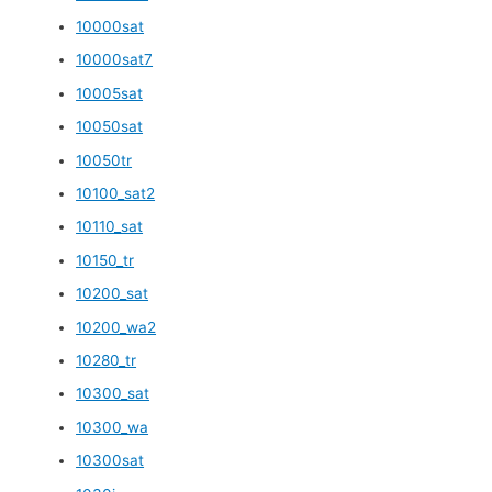
10000sat
10000sat7
10005sat
10050sat
10050tr
10100_sat2
10110_sat
10150_tr
10200_sat
10200_wa2
10280_tr
10300_sat
10300_wa
10300sat