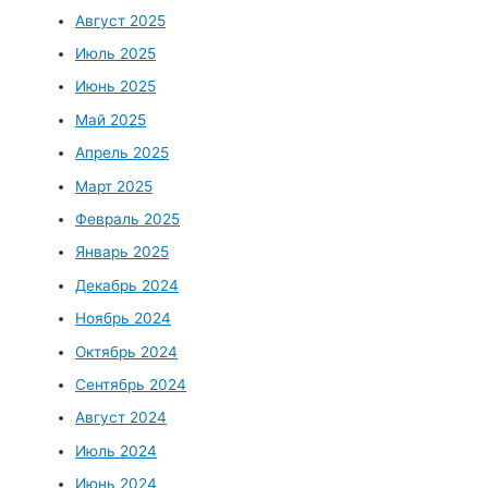
Август 2025
Июль 2025
Июнь 2025
Май 2025
Апрель 2025
Март 2025
Февраль 2025
Январь 2025
Декабрь 2024
Ноябрь 2024
Октябрь 2024
Сентябрь 2024
Август 2024
Июль 2024
Июнь 2024