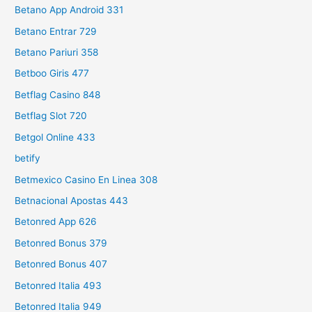
Betano App Android 331
Betano Entrar 729
Betano Pariuri 358
Betboo Giris 477
Betflag Casino 848
Betflag Slot 720
Betgol Online 433
betify
Betmexico Casino En Linea 308
Betnacional Apostas 443
Betonred App 626
Betonred Bonus 379
Betonred Bonus 407
Betonred Italia 493
Betonred Italia 949