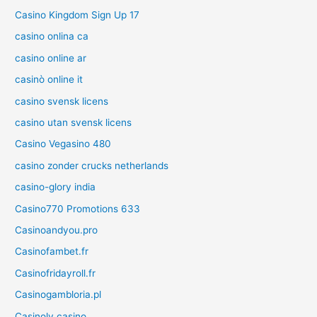
Casino Kingdom Sign Up 17
casino onlina ca
casino online ar
casinò online it
casino svensk licens
casino utan svensk licens
Casino Vegasino 480
casino zonder crucks netherlands
casino-glory india
Casino770 Promotions 633
Casinoandyou.pro
Casinofambet.fr
Casinofridayroll.fr
Casinogambloria.pl
Casinoly casino