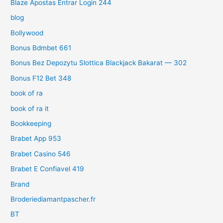
Blaze Apostas Entrar Login 244
blog
Bollywood
Bonus Bdmbet 661
Bonus Bez Depozytu Slottica Blackjack Bakarat — 302
Bonus F12 Bet 348
book of ra
book of ra it
Bookkeeping
Brabet App 953
Brabet Casino 546
Brabet E Confiavel 419
Brand
Broderiediamantpascher.fr
BT