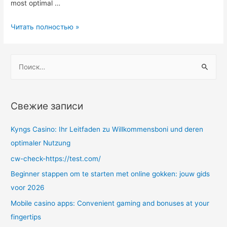
most optimal …
ai
Читать полностью »
chat
bot
Н
python
а
9
й
т
Свежие записи
и
:
Kyngs Casino: Ihr Leitfaden zu Willkommensboni und deren
optimaler Nutzung
cw-check-https://test.com/
Beginner stappen om te starten met online gokken: jouw gids
voor 2026
Mobile casino apps: Convenient gaming and bonuses at your
fingertips