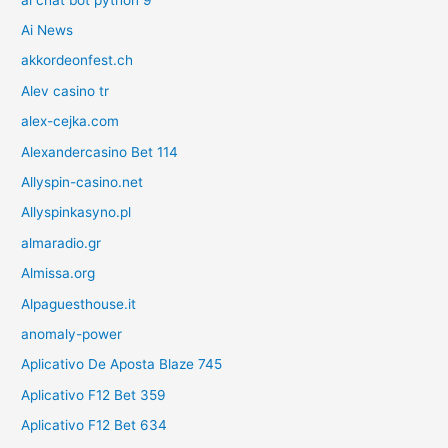
Ai News
akkordeonfest.ch
Alev casino tr
alex-cejka.com
Alexandercasino Bet 114
Allyspin-casino.net
Allyspinkasyno.pl
almaradio.gr
Almissa.org
Alpaguesthouse.it
anomaly-power
Aplicativo De Aposta Blaze 745
Aplicativo F12 Bet 359
Aplicativo F12 Bet 634