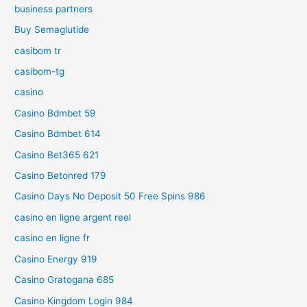
business partners
Buy Semaglutide
casibom tr
casibom-tg
casino
Casino Bdmbet 59
Casino Bdmbet 614
Casino Bet365 621
Casino Betonred 179
Casino Days No Deposit 50 Free Spins 986
casino en ligne argent reel
casino en ligne fr
Casino Energy 919
Casino Gratogana 685
Casino Kingdom Login 984