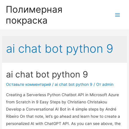
Полимерная
покраска
Main
Men
ai chat bot python 9
ai chat bot python 9
Оставьте комментарий
/
ai chat bot python 9
/ От
admin
Creating a Serverless Python Chatbot API in Microsoft Azure
from Scratch in 9 Easy Steps by Christiano Christakou
Develop a Conversational AI Bot in 4 simple steps by André
Ribeiro On that note, let’s go ahead and learn how to create a
personalized AI with ChatGPT API. As you can see above, the