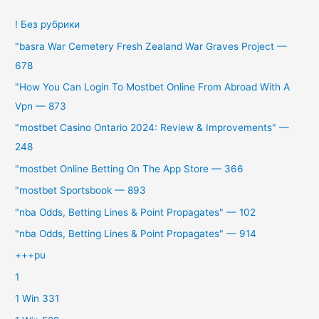
! Без рубрики
"basra War Cemetery Fresh Zealand War Graves Project —
678
"How You Can Login To Mostbet Online From Abroad With A
Vpn — 873
"mostbet Casino Ontario 2024: Review & Improvements" —
248
"‎mostbet Online Betting On The App Store — 366
"mostbet Sportsbook — 893
"nba Odds, Betting Lines & Point Propagates" — 102
"nba Odds, Betting Lines & Point Propagates" — 914
+++pu
1
1 Win 331