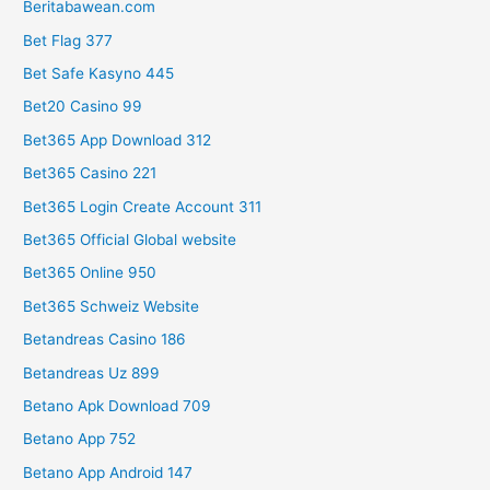
Beritabawean.com
Bet Flag 377
Bet Safe Kasyno 445
Bet20 Casino 99
Bet365 App Download 312
Bet365 Casino 221
Bet365 Login Create Account 311
Bet365 Official Global website
Bet365 Online 950
Bet365 Schweiz Website
Betandreas Casino 186
Betandreas Uz 899
Betano Apk Download 709
Betano App 752
Betano App Android 147