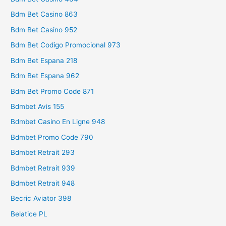
Bdm Bet Casino 863
Bdm Bet Casino 952
Bdm Bet Codigo Promocional 973
Bdm Bet Espana 218
Bdm Bet Espana 962
Bdm Bet Promo Code 871
Bdmbet Avis 155
Bdmbet Casino En Ligne 948
Bdmbet Promo Code 790
Bdmbet Retrait 293
Bdmbet Retrait 939
Bdmbet Retrait 948
Becric Aviator 398
Belatice PL