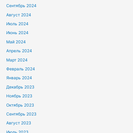
Сентябрь 2024
Август 2024
Июль 2024
Июнь 2024
Май 2024
Апрель 2024
Март 2024
Февраль 2024
Январь 2024
Декабрь 2023
Ноябрь 2023
Октябрь 2023
Сентябрь 2023
Август 2023
Июль 2023