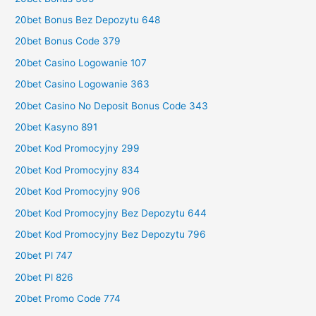
20bet Bonus Bez Depozytu 648
20bet Bonus Code 379
20bet Casino Logowanie 107
20bet Casino Logowanie 363
20bet Casino No Deposit Bonus Code 343
20bet Kasyno 891
20bet Kod Promocyjny 299
20bet Kod Promocyjny 834
20bet Kod Promocyjny 906
20bet Kod Promocyjny Bez Depozytu 644
20bet Kod Promocyjny Bez Depozytu 796
20bet Pl 747
20bet Pl 826
20bet Promo Code 774