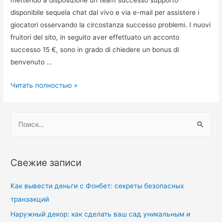
mettendo a disposizione un team successo supporto
Inarrestabile
disponibile sequela chat dal vivo e via e-mail per assistere i
giocatori osservando la circostanza successo problemi. I nuovi
fruitori del sito, in seguito aver effettuato un acconto
successo 15 €, sono in grado di chiedere un bonus di
benvenuto …
It
Читать полностью »
Bonus
Sottile
Н
A
а
500
й
+
т
200
Свежие записи
Fs
и
:
Как вывести деньги с Фонбет: секреты безопасных
транзакций
Наружный декор: как сделать ваш сад уникальным и