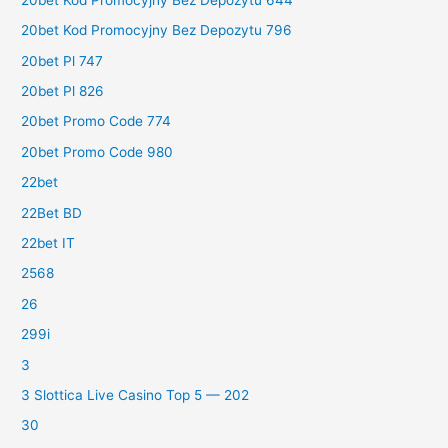
20bet Kod Promocyjny Bez Depozytu 796
20bet Pl 747
20bet Pl 826
20bet Promo Code 774
20bet Promo Code 980
22bet
22Bet BD
22bet IT
2568
26
299i
3
3 Slottica Live Casino Top 5 — 202
30