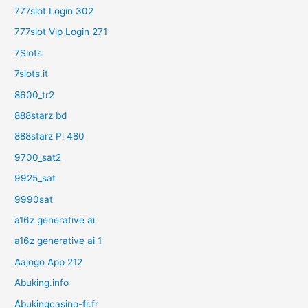
777slot Login 302
777slot Vip Login 271
7Slots
7slots.it
8600_tr2
888starz bd
888starz Pl 480
9700_sat2
9925_sat
9990sat
a16z generative ai
a16z generative ai 1
Aajogo App 212
Abuking.info
Abukingcasino-fr.fr