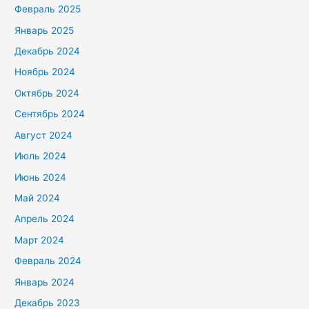
Февраль 2025
Январь 2025
Декабрь 2024
Ноябрь 2024
Октябрь 2024
Сентябрь 2024
Август 2024
Июль 2024
Июнь 2024
Май 2024
Апрель 2024
Март 2024
Февраль 2024
Январь 2024
Декабрь 2023