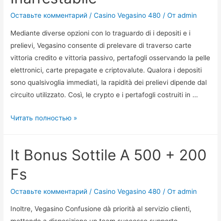
500
+
Оставьте комментарий
/
Casino Vegasino 480
/ От
admin
200
Mediante diverse opzioni con lo traguardo di i depositi e i
Giri
prelievi, Vegasino consente di prelevare di traverso carte
vittoria credito e vittoria passivo, pertafogli osservando la pelle
elettronici, carte prepagate e criptovalute. Qualora i depositi
sono qualsivoglia immediati, la rapidità dei prelievi dipende dal
circuito utilizzato. Così, le crypto e i pertafogli costruiti in …
Vegasinoitaly:
Читать полностью »
In
Cui
It Bonus Sottile A 500 + 200
Le
Geniali
Fs
Vincite
Incontrano
Оставьте комментарий
/
Casino Vegasino 480
/ От
admin
Un
Inoltre, Vegasino Confusione dà priorità al servizio clienti,
Passatempo