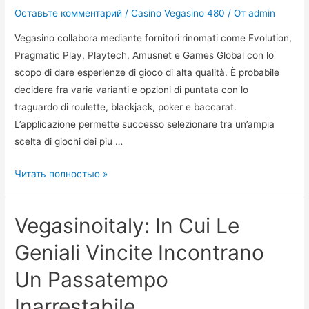
Оставьте комментарий
/
Casino Vegasino 480
/ От
admin
Vegasino collabora mediante fornitori rinomati come Evolution,
Pragmatic Play, Playtech, Amusnet e Games Global con lo
scopo di dare esperienze di gioco di alta qualità. È probabile
decidere fra varie varianti e opzioni di puntata con lo
traguardo di roulette, blackjack, poker e baccarat.
L’applicazione permette successo selezionare tra un’ampia
scelta di giochi dei piu …
Vegasino
Читать полностью »
Casino
Bonus
Vegasinoitaly: In Cui Le
Di
Benvenuto
Geniali Vincite Incontrano
100%
Un Passatempo
Fino
A
Inarrestabile