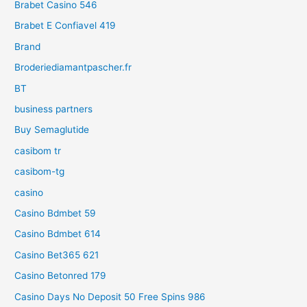
Brabet Casino 546
Brabet E Confiavel 419
Brand
Broderiediamantpascher.fr
BT
business partners
Buy Semaglutide
casibom tr
casibom-tg
casino
Casino Bdmbet 59
Casino Bdmbet 614
Casino Bet365 621
Casino Betonred 179
Casino Days No Deposit 50 Free Spins 986