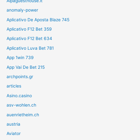
Alpaguesthouse.it
anomaly-power
Aplicativo De Aposta Blaze 745
Aplicativo F12 Bet 359
Aplicativo F12 Bet 634
Aplicativo Luva Bet 781
App 1win 739
App Vai De Bet 215
archpoints.gr
articles
Asino.casino
asv-wohlen.ch
auenrietheim.ch
austria
Aviator