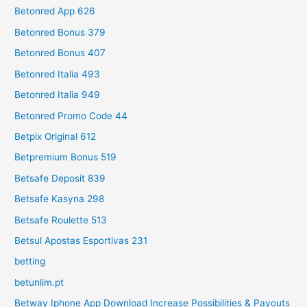
Betonred App 626
Betonred Bonus 379
Betonred Bonus 407
Betonred Italia 493
Betonred Italia 949
Betonred Promo Code 44
Betpix Original 612
Betpremium Bonus 519
Betsafe Deposit 839
Betsafe Kasyna 298
Betsafe Roulette 513
Betsul Apostas Esportivas 231
betting
betunlim.pt
Betway Iphone App Download Increase Possibilities & Payouts