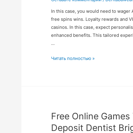
In this case, you would need to wager 
free spins wins. Loyalty rewards and VI
casinos. In this case, expect personal
enhanced benefits. This tailored exper
…
No
Читать полностью »
Deposit
Free
Spins
Bonus
Free Online Games
Deposit Dentist Br