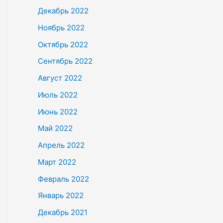
Декабрь 2022
Ноябрь 2022
Октябрь 2022
Сентябрь 2022
Август 2022
Июль 2022
Июнь 2022
Май 2022
Апрель 2022
Март 2022
Февраль 2022
Январь 2022
Декабрь 2021