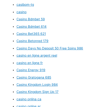
casibom-tg
casino
Casino Bdmbet 59
Casino Bdmbet 614
Casino Bet365 621
Casino Betonred 179
Casino Days No Deposit 50 Free Spins 986
casino en ligne argent reel
casino en ligne fr
Casino Energy 919
Casino Gratogana 685
Casino Kingdom Login 984
Casino Kingdom Sign Up 17
casino onlina ca
casino online ar