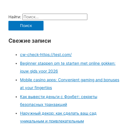
Найти:
Свежие записи
cw-check-https://test.com/
Beginner stappen om te starten met online gokken:
jouw gids voor 2026
Mobile casino apps: Convenient gaming and bonuses
at your fingertips
Как вывести деньги с Фонбет: секреты
безопасных транзакций
Наружный декор: как сделать ваш сад
уникальным и привлекательным