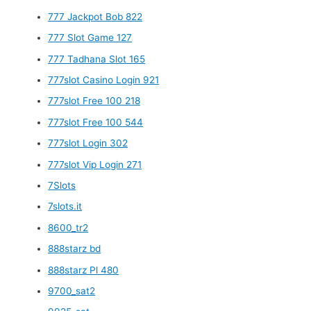
777 Jackpot Bob 822
777 Slot Game 127
777 Tadhana Slot 165
777slot Casino Login 921
777slot Free 100 218
777slot Free 100 544
777slot Login 302
777slot Vip Login 271
7Slots
7slots.it
8600_tr2
888starz bd
888starz Pl 480
9700_sat2