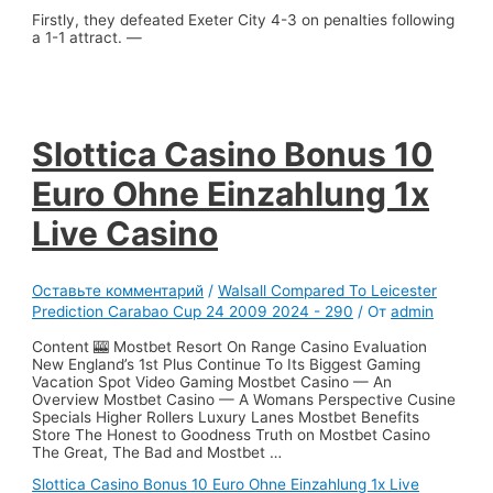
Firstly, they defeated Exeter City 4-3 on penalties following
a 1-1 attract. —
Slottica Casino Bonus 10
Euro Ohne Einzahlung 1x
Live Casino
Оставьте комментарий
/
Walsall Compared To Leicester
Prediction Carabao Cup 24 2009 2024 - 290
/ От
admin
Content 🎰 Mostbet Resort On Range Casino Evaluation
New England’s 1st Plus Continue To Its Biggest Gaming
Vacation Spot Video Gaming Mostbet Casino — An
Overview Mostbet Casino — A Womans Perspective Cusine
Specials Higher Rollers Luxury Lanes Mostbet Benefits
Store The Honest to Goodness Truth on Mostbet Casino
The Great, The Bad and Mostbet …
Slottica Casino Bonus 10 Euro Ohne Einzahlung 1x Live