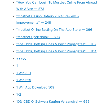
"How You Can Login To Mostbet Online From Abroad
With A Vpn — 873
"mostbet Casino Ontario 2024: Review &
Improvements" — 248
"‎mostbet Online Betting On The App Store — 366
"mostbet Sportsbook — 893
"nba Odds, Betting Lines & Point Propagates" — 102
"nba Odds, Betting Lines & Point Propagates" — 914
+++pu
1
1 Win 331
1 Win 529
1 Win App Download 509
1-2
10% CBD Öl Schweiz Kaufen Versandfrei — 665