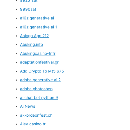
9925_sat
9990sat
a16z generative ai
a16z generative ai 1
Aajogo App 212
Abuking.info
Abukingcasino-fr.fr
adaptationfestival.gr
Add Crypto To Mt5 675
adobe generative ai 2
adobe photoshop
ai chat bot python 9
Ai News
akkordeonfest.ch
Alev casino tr