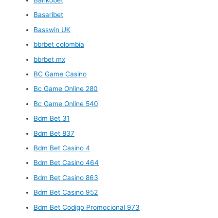
Bankobet
Basaribet
Basswin UK
bbrbet colombia
bbrbet mx
BC Game Casino
Bc Game Online 280
Bc Game Online 540
Bdm Bet 31
Bdm Bet 837
Bdm Bet Casino 4
Bdm Bet Casino 464
Bdm Bet Casino 863
Bdm Bet Casino 952
Bdm Bet Codigo Promocional 973