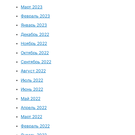
Март 2023
Февраль 2023
Январь 2023
Декабрь 2022
Ноябрь 2022
Октябрь 2022
Сентябрь 2022
Август 2022
Июль 2022
Июнь 2022
Май 2022
Апрель 2022
Март 2022
Февраль 2022