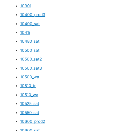
1030i
10400_prod3
10400_sat
1041i
10480_sat
10500_sat
10500_sat2
10500_sat3
10500_wa
10510_tr
10510_wa
10525_sat
10550_sat
10600_prod2
10600_sat