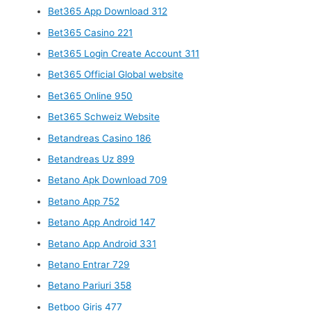
Bet365 App Download 312
Bet365 Casino 221
Bet365 Login Create Account 311
Bet365 Official Global website
Bet365 Online 950
Bet365 Schweiz Website
Betandreas Casino 186
Betandreas Uz 899
Betano Apk Download 709
Betano App 752
Betano App Android 147
Betano App Android 331
Betano Entrar 729
Betano Pariuri 358
Betboo Giris 477