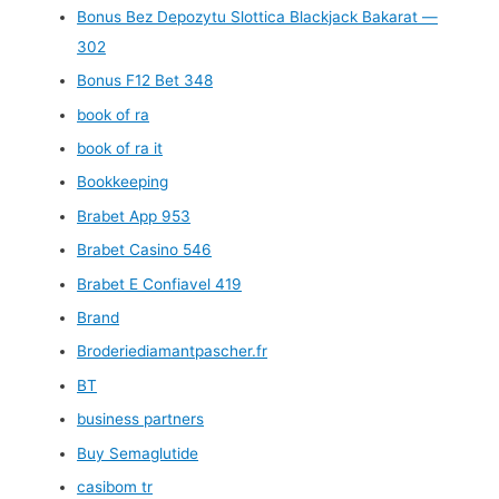
Bonus Bez Depozytu Slottica Blackjack Bakarat —
302
Bonus F12 Bet 348
book of ra
book of ra it
Bookkeeping
Brabet App 953
Brabet Casino 546
Brabet E Confiavel 419
Brand
Broderiediamantpascher.fr
BT
business partners
Buy Semaglutide
casibom tr