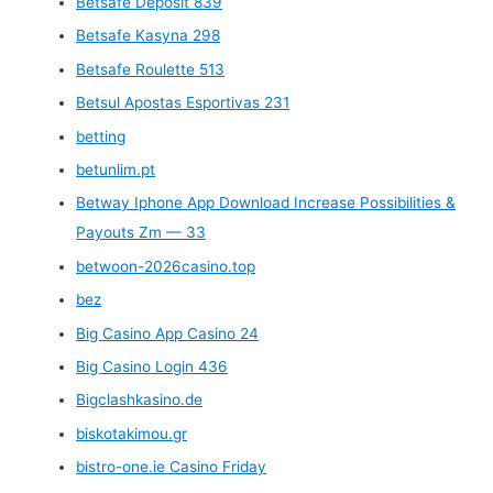
Betsafe Deposit 839
Betsafe Kasyna 298
Betsafe Roulette 513
Betsul Apostas Esportivas 231
betting
betunlim.pt
Betway Iphone App Download Increase Possibilities &
Payouts Zm — 33
betwoon-2026casino.top
bez
Big Casino App Casino 24
Big Casino Login 436
Bigclashkasino.de
biskotakimou.gr
bistro-one.ie Casino Friday