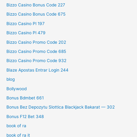
Bizzo Casino Bonus Code 227
Bizzo Casino Bonus Code 675
Bizzo Casino Pl 197
Bizzo Casino Pl 479
Bizzo Casino Promo Code 202
Bizzo Casino Promo Code 685
Bizzo Casino Promo Code 932
Blaze Apostas Entrar Login 244
blog
Bollywood
Bonus Bdmbet 661
Bonus Bez Depozytu Slottica Blackjack Bakarat — 302
Bonus F12 Bet 348
book of ra
book of ra it