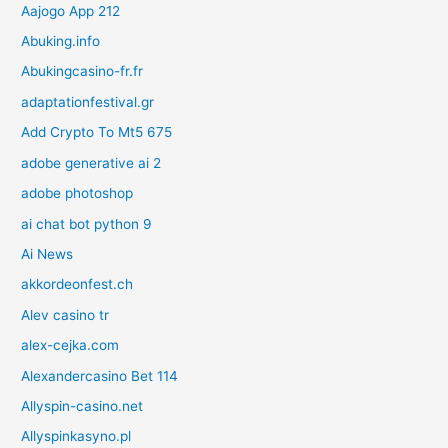
Aajogo App 212
Abuking.info
Abukingcasino-fr.fr
adaptationfestival.gr
Add Crypto To Mt5 675
adobe generative ai 2
adobe photoshop
ai chat bot python 9
Ai News
akkordeonfest.ch
Alev casino tr
alex-cejka.com
Alexandercasino Bet 114
Allyspin-casino.net
Allyspinkasyno.pl