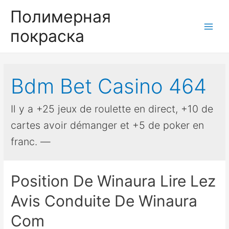
Полимерная
покраска
Main
Men
Bdm Bet Casino 464
Il y a +25 jeux de roulette en direct, +10 de
cartes avoir démanger et +5 de poker en
franc. —
Position De Winaura Lire Lez
Avis Conduite De Winaura
Com