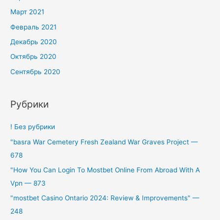
Март 2021
Февраль 2021
Декабрь 2020
Октябрь 2020
Сентябрь 2020
Рубрики
! Без рубрики
"basra War Cemetery Fresh Zealand War Graves Project —
678
"How You Can Login To Mostbet Online From Abroad With A
Vpn — 873
"mostbet Casino Ontario 2024: Review & Improvements" —
248