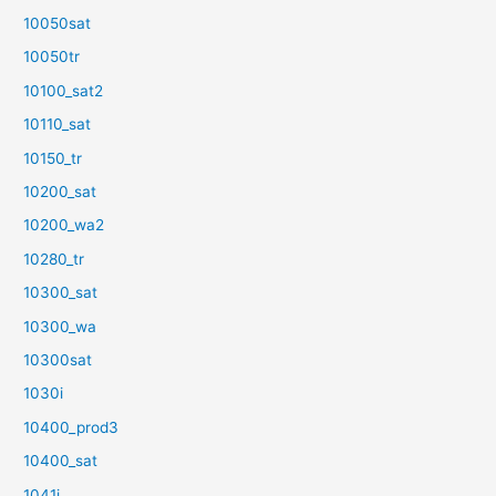
10050sat
10050tr
10100_sat2
10110_sat
10150_tr
10200_sat
10200_wa2
10280_tr
10300_sat
10300_wa
10300sat
1030i
10400_prod3
10400_sat
1041i