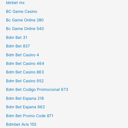
bbrbet mx
BC Game Casino
Bc Game Online 280
Bc Game Online 540
Bdm Bet 31
Bdm Bet 837
Bdm Bet Casino 4
Bdm Bet Casino 464
Bdm Bet Casino 863
Bdm Bet Casino 952
Bdm Bet Codigo Promocional 973
Bdm Bet Espana 218
Bdm Bet Espana 962
Bdm Bet Promo Code 871
Bdmbet Avis 155