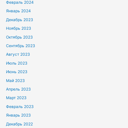
Февраль 2024
Январь 2024
Декабрь 2023
Ноябрь 2023
Октябрь 2023
Сентябрь 2023
Август 2023
Июль 2023
Июнь 2023
Май 2023
Апрель 2023
Март 2023
Февраль 2023
Январь 2023
Декабрь 2022