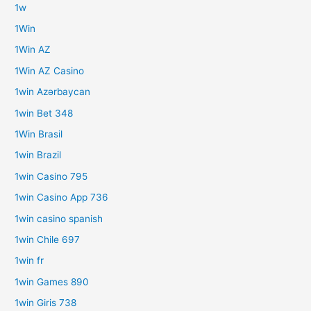
1w
1Win
1Win AZ
1Win AZ Casino
1win Azərbaycan
1win Bet 348
1Win Brasil
1win Brazil
1win Casino 795
1win Casino App 736
1win casino spanish
1win Chile 697
1win fr
1win Games 890
1win Giris 738