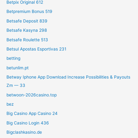
Betpix Original 612
Betpremium Bonus 519
Betsafe Deposit 839
Betsafe Kasyna 298
Betsafe Roulette 513
Betsul Apostas Esportivas 231
betting
betunlim.pt
Betway Iphone App Download Increase Possibilities & Payouts
Zm — 33
betwoon-2026casino.top
bez
Big Casino App Casino 24
Big Casino Login 436
Bigclashkasino.de