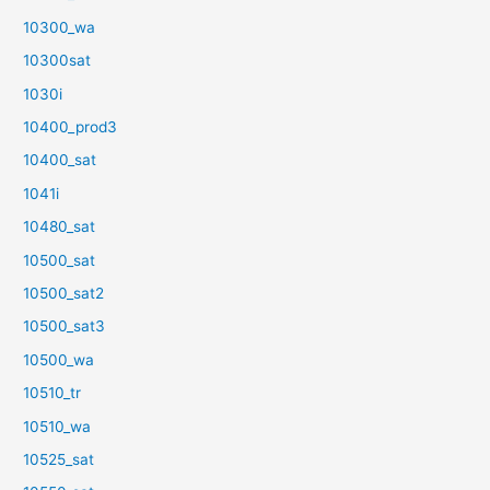
10300_wa
10300sat
1030i
10400_prod3
10400_sat
1041i
10480_sat
10500_sat
10500_sat2
10500_sat3
10500_wa
10510_tr
10510_wa
10525_sat