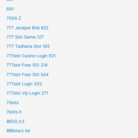
691
700A Z
777 Jackpot Bob 822
777 Slot Game 127
777 Tadhana Slot 165
777slot Casino Login 921
777slot Free 100 218
777slot Free 100 544
777slot Login 302
777slot Vip Login 271
7Slots
7slots.it
8600_tr2
888starz bd