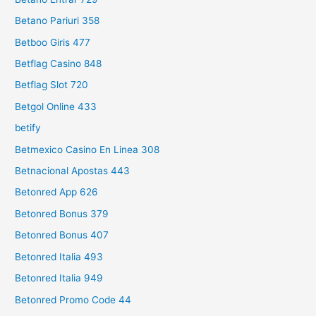
Betano Pariuri 358
Betboo Giris 477
Betflag Casino 848
Betflag Slot 720
Betgol Online 433
betify
Betmexico Casino En Linea 308
Betnacional Apostas 443
Betonred App 626
Betonred Bonus 379
Betonred Bonus 407
Betonred Italia 493
Betonred Italia 949
Betonred Promo Code 44