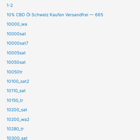
1-2
10% CBD Öl Schweiz Kaufen Versandfrei — 665
10000_wa
10000sat
10000sat7
10005sat
10050sat
10050tr
10100_sat2
10110_sat
10150_tr
10200_sat
10200_wa2
10280_tr
10300_sat