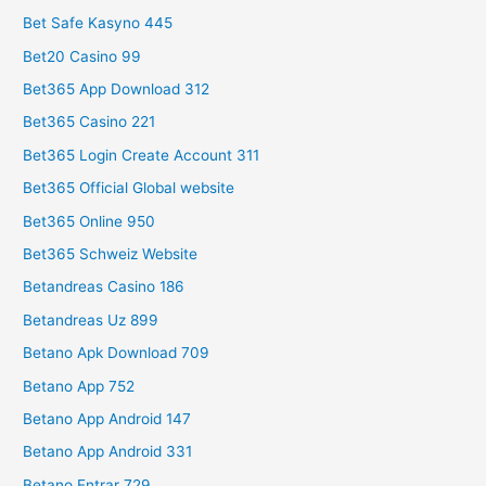
Bet Safe Kasyno 445
Bet20 Casino 99
Bet365 App Download 312
Bet365 Casino 221
Bet365 Login Create Account 311
Bet365 Official Global website
Bet365 Online 950
Bet365 Schweiz Website
Betandreas Casino 186
Betandreas Uz 899
Betano Apk Download 709
Betano App 752
Betano App Android 147
Betano App Android 331
Betano Entrar 729