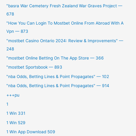
"basra War Cemetery Fresh Zealand War Graves Project —
678
"How You Can Login To Mostbet Online From Abroad With A
Vpn — 873
"mostbet Casino Ontario 2024: Review & Improvements" —
248
"‎mostbet Online Betting On The App Store — 366
"mostbet Sportsbook — 893
"nba Odds, Betting Lines & Point Propagates" — 102
"nba Odds, Betting Lines & Point Propagates" — 914
+++pu
1
1 Win 331
1 Win 529
1 Win App Download 509