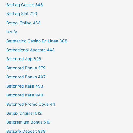
Betflag Casino 848
Betflag Slot 720
Betgol Online 433
betify
Betmexico Casino En Linea 308
Betnacional Apostas 443
Betonred App 626
Betonred Bonus 379
Betonred Bonus 407
Betonred Italia 493
Betonred Italia 949
Betonred Promo Code 44
Betpix Original 612
Betpremium Bonus 519
Betsafe Deposit 839