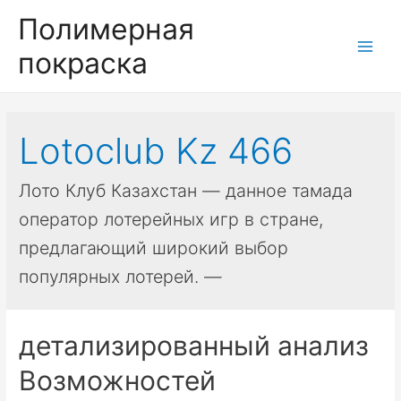
Полимерная
покраска
Main
Men
Lotoclub Kz 466
Лото Клуб Казахстан — данное тамада
оператор лотерейных игр в стране,
предлагающий широкий выбор
популярных лотерей. —
детализированный анализ
Возможностей