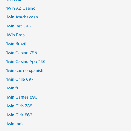
1Win AZ Casino
1win Azərbaycan
1win Bet 348
1Win Brasil
1win Brazil
1win Casino 795
1win Casino App 736
1win casino spanish
1win Chile 697
1win fr
1win Games 890
1win Giris 738
1win Giris 862
1win India