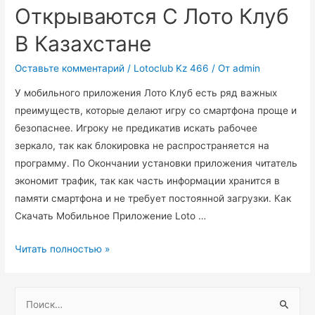
Казино
Открываются С Лото Клуб
В
В Казахстане
Казахстане
Оставьте комментарий
/
Lotoclub Kz 466
/ От
admin
У мобильного приложения Лото Клуб есть ряд важных
преимуществ, которые делают игру со смартфона проще и
безопаснее. Игроку не предикатив искать рабочее
зеркало, так как блокировка не распространяется на
программу. По Окончании установки приложения читатель
экономит трафик, так как часть информации хранится в
памяти смартфона и не требует постоянной загрузки. Как
Скачать Мобильное Приложение Loto …
Новые
Читать полностью »
Реалии
Гэмблинга
Н
Открываются
а