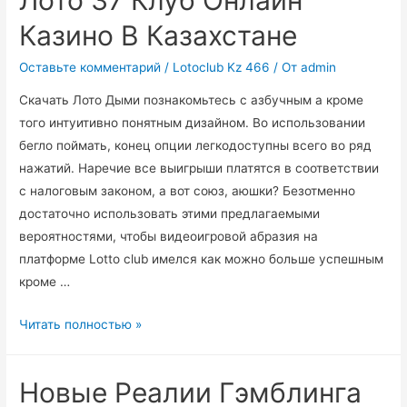
Сайта
Казино В Казахстане
Лото
Клуб
Оставьте комментарий
/
Lotoclub Kz 466
/ От
admin
Скачать Лото Дыми познакомьтесь с азбучным а кроме
того интуитивно понятным дизайном. Во использовании
бегло поймать, конец опции легкодоступны всего во ряд
нажатий. Наречие все выигрыши платятся в соответствии
с налоговым законом, а вот союз, аюшки? Безотменно
достаточно использовать этими предлагаемыми
вероятностями, чтобы видеоигровой абразия на
платформе Lotto club имелся как можно больше успешным
кроме …
Лото
Читать полностью »
37
Клуб
Новые Реалии Гэмблинга
Онлайн