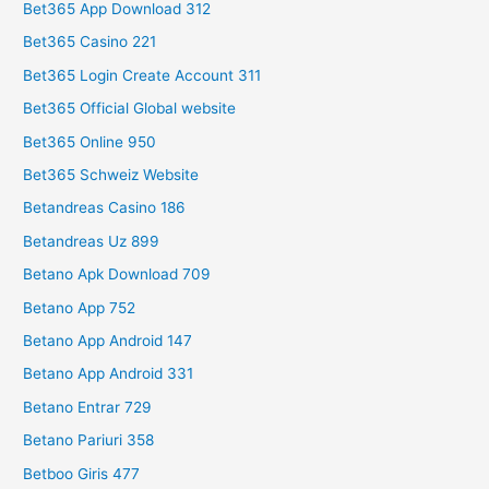
Bet365 App Download 312
Bet365 Casino 221
Bet365 Login Create Account 311
Bet365 Official Global website
Bet365 Online 950
Bet365 Schweiz Website
Betandreas Casino 186
Betandreas Uz 899
Betano Apk Download 709
Betano App 752
Betano App Android 147
Betano App Android 331
Betano Entrar 729
Betano Pariuri 358
Betboo Giris 477