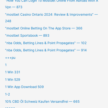
"How You Can Login To Mostbet Online From Abroad With A
Vpn — 873
"mostbet Casino Ontario 2024: Review & Improvements" —
248
"‎mostbet Online Betting On The App Store — 366
"mostbet Sportsbook — 893
"nba Odds, Betting Lines & Point Propagates" — 102
"nba Odds, Betting Lines & Point Propagates" — 914
+++pu
1
1 Win 331
1 Win 529
1 Win App Download 509
1-2
10% CBD Öl Schweiz Kaufen Versandfrei — 665