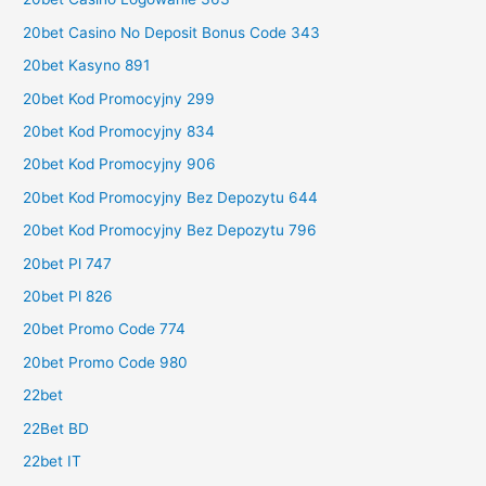
20bet Casino No Deposit Bonus Code 343
20bet Kasyno 891
20bet Kod Promocyjny 299
20bet Kod Promocyjny 834
20bet Kod Promocyjny 906
20bet Kod Promocyjny Bez Depozytu 644
20bet Kod Promocyjny Bez Depozytu 796
20bet Pl 747
20bet Pl 826
20bet Promo Code 774
20bet Promo Code 980
22bet
22Bet BD
22bet IT