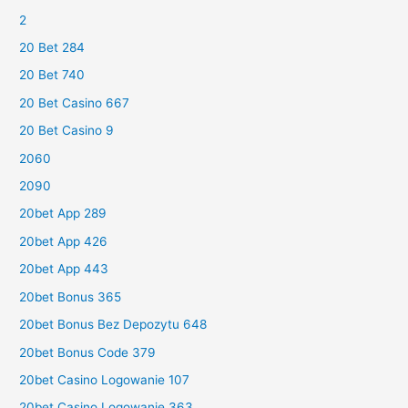
2
20 Bet 284
20 Bet 740
20 Bet Casino 667
20 Bet Casino 9
2060
2090
20bet App 289
20bet App 426
20bet App 443
20bet Bonus 365
20bet Bonus Bez Depozytu 648
20bet Bonus Code 379
20bet Casino Logowanie 107
20bet Casino Logowanie 363