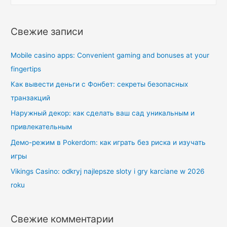
С
й
Лото
т
Клуб
Свежие записи
В
и
Казахстане
:
Mobile casino apps: Convenient gaming and bonuses at your
fingertips
Как вывести деньги с Фонбет: секреты безопасных
транзакций
Наружный декор: как сделать ваш сад уникальным и
привлекательным
Демо-режим в Pokerdom: как играть без риска и изучать
игры
Vikings Casino: odkryj najlepsze sloty i gry karciane w 2026
roku
Свежие комментарии