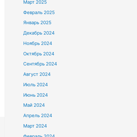
Март 2025
Февраль 2025
Январь 2025
Декабрь 2024
Ноябрь 2024
Октябрь 2024
Сентябрь 2024
Август 2024
Июль 2024
Июнь 2024
Май 2024
Апрель 2024
Март 2024
Февраль 2024