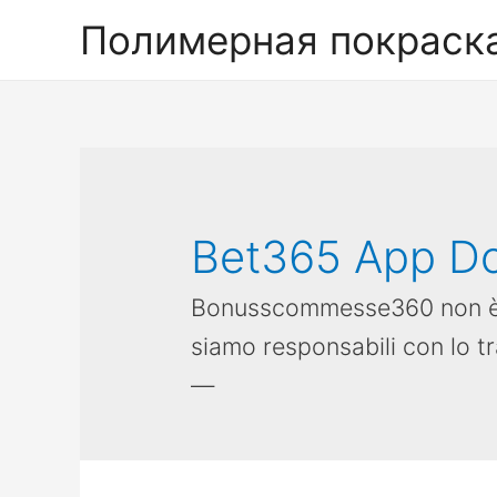
Полимерная покраск
Bet365 App D
Bonusscommesse360 non è 
siamo responsabili con lo t
—