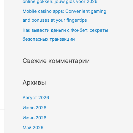
online gokken: jouw gids voor 2026
Mobile casino apps: Convenient gaming
and bonuses at your fingertips
Как вывести деньги с Фонбет: секреты
безопасных транзакций
Свежие комментарии
Архивы
Август 2026
Июль 2026
Июнь 2026
Май 2026