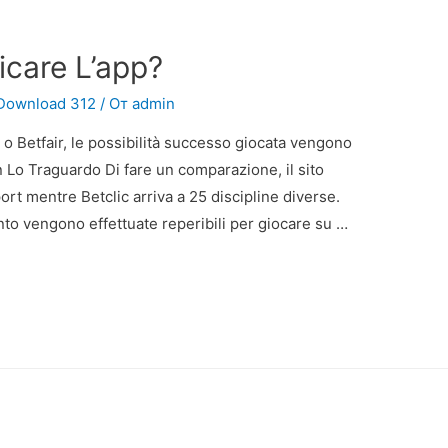
care L’app?
Download 312
/ От
admin
 o Betfair, le possibilità successo giocata vengono
n Lo Traguardo Di fare un comparazione, il sito
rt mentre Betclic arriva a 25 discipline diverse.
to vengono effettuate reperibili per giocare su …