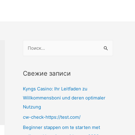
Н
а
й
т
Свежие записи
и
Kyngs Casino: Ihr Leitfaden zu
:
Willkommensboni und deren optimaler
Nutzung
cw-check-https://test.com/
Beginner stappen om te starten met