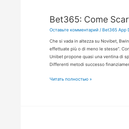
Bet365: Come Scari
Оставьте комментарий
/
Bet365 App 
Che si vada in altezza su Novibet, Bwin
effettuate più o di meno le stesse”. Co
Unibet propone quasi una ventina di spo
Differenti metodi successo finanziamen
Bet365:
Читать полностью »
Come
Scaricare
L’app?