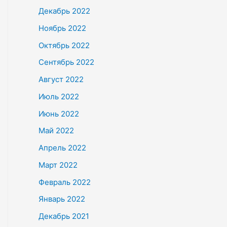
Декабрь 2022
Ноябрь 2022
Октябрь 2022
Сентябрь 2022
Август 2022
Июль 2022
Июнь 2022
Май 2022
Апрель 2022
Март 2022
Февраль 2022
Январь 2022
Декабрь 2021