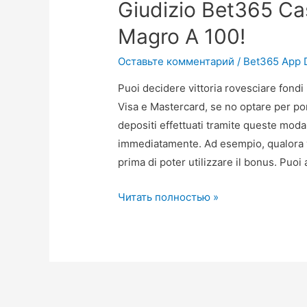
Giudizio Bet365 C
A
100!
Magro A 100!
Оставьте комментарий
/
Bet365 App 
Puoi decidere vittoria rovesciare fond
Visa e Mastercard, se no optare per port
depositi effettuati tramite queste moda
immediatamente. Ad esempio, qualora
prima di poter utilizzare il bonus. Puoi
Giudizio
Читать полностью »
Bet365
Casino
2025
Bonus
100%