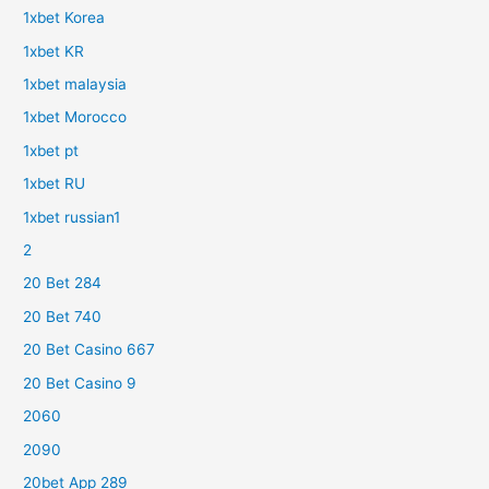
1xbet Korea
1xbet KR
1xbet malaysia
1xbet Morocco
1xbet pt
1xbet RU
1xbet russian1
2
20 Bet 284
20 Bet 740
20 Bet Casino 667
20 Bet Casino 9
2060
2090
20bet App 289