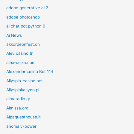
adobe generative ai 2
adobe photoshop
ai chat bot python 9
Ai News
akkordeonfest.ch
Alev casino tr
alex-cejka.com
Alexandercasino Bet 114
Allyspin-casino.net
Allyspinkasyno.pl
almaradio.gr
Almissa.org
Alpaguesthouse.it
anomaly-power