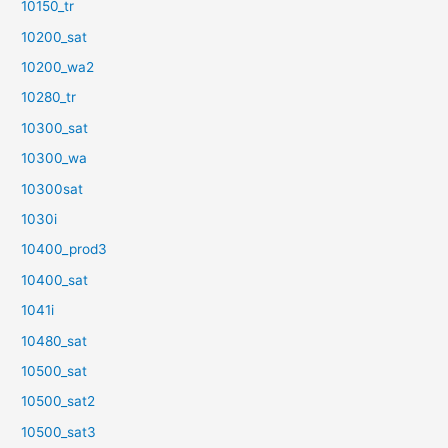
10150_tr
10200_sat
10200_wa2
10280_tr
10300_sat
10300_wa
10300sat
1030i
10400_prod3
10400_sat
1041i
10480_sat
10500_sat
10500_sat2
10500_sat3