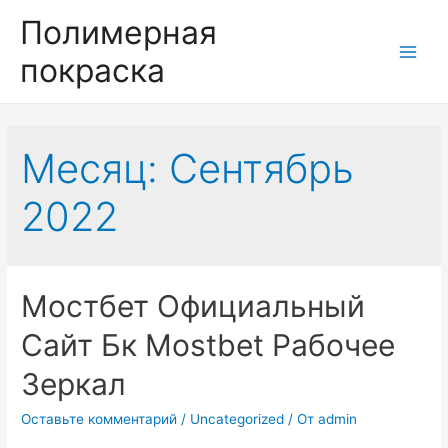
Полимерная
покраска
Main
Men
Месяц:
Сентябрь
2022
Мостбет Официальный
Сайт Бк Mostbet Рабочее
Зеркал
Оставьте комментарий
/
Uncategorized
/ От
admin