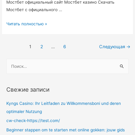
Мостбет официальный сайт Мостбет казино Скачать
Мостбет с официального …
Мостбет:
Читать полностью »
бонусы
на
Навигация
первый
1
2
…
6
Следующая
→
депозит
по
и
Н
записям
лучшие
а
ставки
й
на
т
Свежие записи
спор
и
:
Kyngs Casino: Ihr Leitfaden zu Willkommensboni und deren
optimaler Nutzung
cw-check-https://test.com/
Beginner stappen om te starten met online gokken: jouw gids