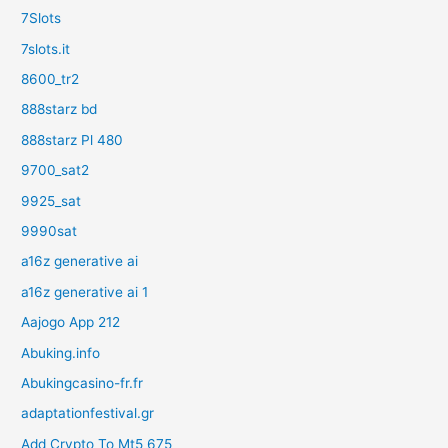
7Slots
7slots.it
8600_tr2
888starz bd
888starz Pl 480
9700_sat2
9925_sat
9990sat
a16z generative ai
a16z generative ai 1
Aajogo App 212
Abuking.info
Abukingcasino-fr.fr
adaptationfestival.gr
Add Crypto To Mt5 675