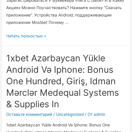
Зарегистрироваться У Букмекера «лига Ставок» И В Каких
Акциях Можно Поучаствовать? Нажмите кнопку “Скачать
приложение”. Устройства Android, поддерживающие
приложение Mostbet Почему …
Скачать
Читать полностью »
приложение
Mostbet
1xbet Azərbaycan Yükle
для
Android
Android Və Iphone: Bonus
APK
One Hundred, Giriş, Idman
и
iOS
Mərclər Medequal Systems
в
& Supplies In
1
клик
Оставьте комментарий
/
Uncategorized
/ От
admin
202
1xbet Azərbaycan Yükle Android Və Iphone: Bonus One