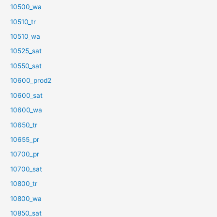
10500_wa
10510_tr
10510_wa
10525_sat
10550_sat
10600_prod2
10600_sat
10600_wa
10650_tr
10655_pr
10700_pr
10700_sat
10800_tr
10800_wa
10850_sat