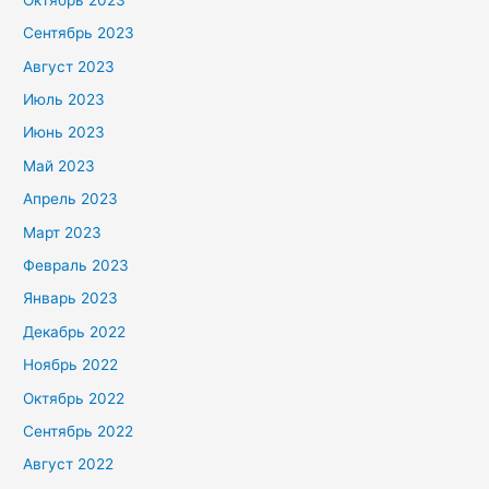
Сентябрь 2023
Август 2023
Июль 2023
Июнь 2023
Май 2023
Апрель 2023
Март 2023
Февраль 2023
Январь 2023
Декабрь 2022
Ноябрь 2022
Октябрь 2022
Сентябрь 2022
Август 2022