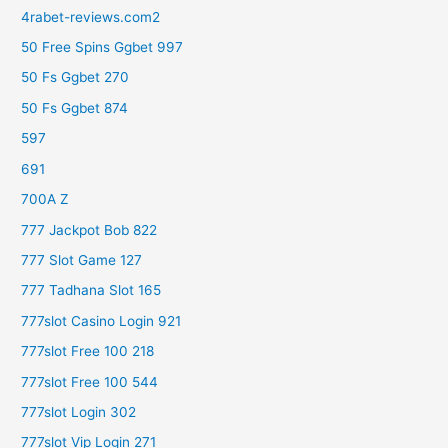
4rabet-reviews.com2
50 Free Spins Ggbet 997
50 Fs Ggbet 270
50 Fs Ggbet 874
597
691
700A Z
777 Jackpot Bob 822
777 Slot Game 127
777 Tadhana Slot 165
777slot Casino Login 921
777slot Free 100 218
777slot Free 100 544
777slot Login 302
777slot Vip Login 271