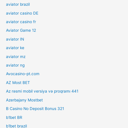
aviator brazil
aviator casino DE
aviator casino fr
Aviator Game 12
aviator IN
aviator ke
aviator mz
aviator ng
Avocasino-pt.com
AZ Most BET
Az rəsmi mobil versiya və proqramı 441
Azerbajany Mostbet
B Casino No Deposit Bonus 321
b1bet BR
b1bet brazil