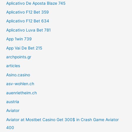
Aplicativo De Aposta Blaze 745
Aplicativo F12 Bet 359
Aplicativo F12 Bet 634
Aplicativo Luva Bet 781
App 1win 739
App Vai De Bet 215
archpoints.gr
articles
Asino.casino
asv-wohlen.ch
auenrietheim.ch
austria
Aviator
Aviator at Mostbet Casino Get 300$ in Crash Game Aviator
400