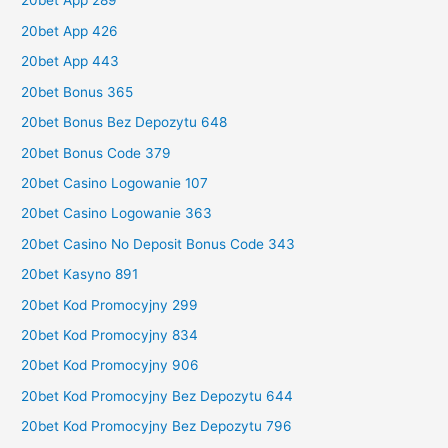
20bet App 289
20bet App 426
20bet App 443
20bet Bonus 365
20bet Bonus Bez Depozytu 648
20bet Bonus Code 379
20bet Casino Logowanie 107
20bet Casino Logowanie 363
20bet Casino No Deposit Bonus Code 343
20bet Kasyno 891
20bet Kod Promocyjny 299
20bet Kod Promocyjny 834
20bet Kod Promocyjny 906
20bet Kod Promocyjny Bez Depozytu 644
20bet Kod Promocyjny Bez Depozytu 796