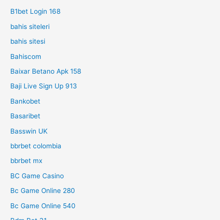
B1bet Login 168
bahis siteleri
bahis sitesi
Bahiscom
Baixar Betano Apk 158
Baji Live Sign Up 913
Bankobet
Basaribet
Basswin UK
bbrbet colombia
bbrbet mx
BC Game Casino
Bc Game Online 280
Bc Game Online 540