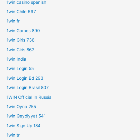
1win casino spanish
1win Chile 697
1win fr
1win Games 890
1win Giris 738
1win Giris 862
1win India
1win Login 55
1win Login Bd 293
1win Login Brasil 807
1WIN Official In Russia
1win Oyna 255
1win Qeydiyyat 541
1win Sign Up 184
1win tr