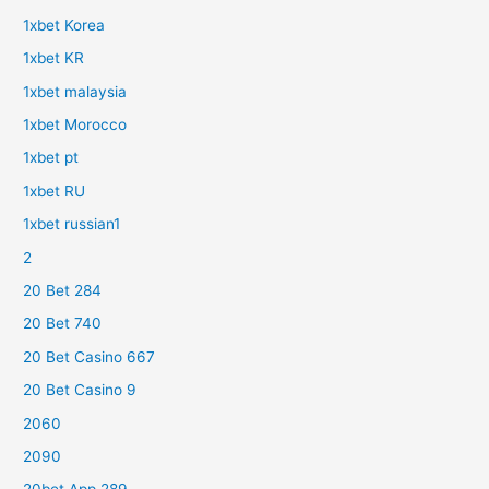
1xbet Korea
1xbet KR
1xbet malaysia
1xbet Morocco
1xbet pt
1xbet RU
1xbet russian1
2
20 Bet 284
20 Bet 740
20 Bet Casino 667
20 Bet Casino 9
2060
2090