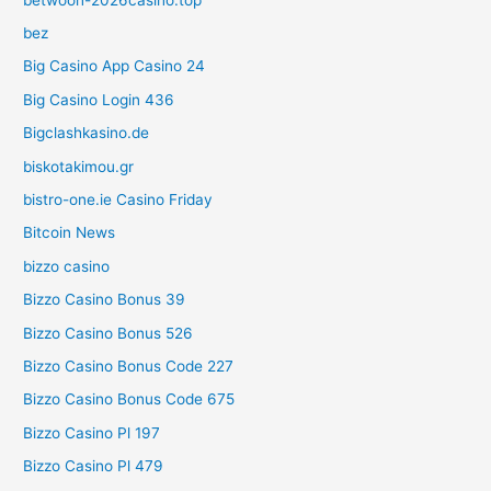
bez
Big Casino App Casino 24
Big Casino Login 436
Bigclashkasino.de
biskotakimou.gr
bistro-one.ie Casino Friday
Bitcoin News
bizzo casino
Bizzo Casino Bonus 39
Bizzo Casino Bonus 526
Bizzo Casino Bonus Code 227
Bizzo Casino Bonus Code 675
Bizzo Casino Pl 197
Bizzo Casino Pl 479