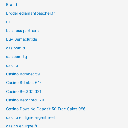
Brand
Broderiediamantpascher.fr
BT
business partners
Buy Semaglutide
casibom tr
casibom-tg
casino
Casino Bdmbet 59
Casino Bdmbet 614
Casino Bet365 621
Casino Betonred 179
Casino Days No Deposit 50 Free Spins 986
casino en ligne argent reel
casino en ligne fr