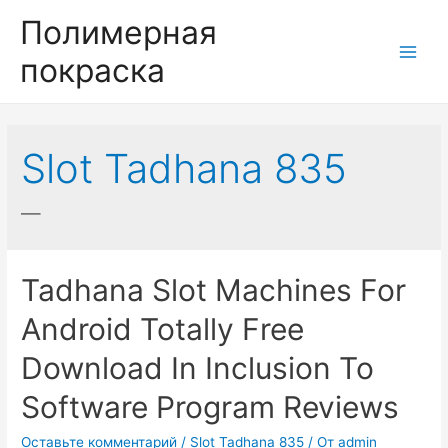
Полимерная
покраска
Main
Men
Slot Tadhana 835
—
Tadhana Slot Machines For
Android Totally Free
Download In Inclusion To
Software Program Reviews
Оставьте комментарий
/
Slot Tadhana 835
/ От
admin