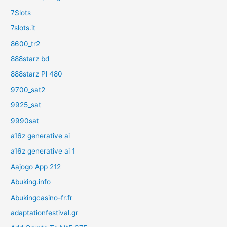
7Slots
7slots.it
8600_tr2
888starz bd
888starz Pl 480
9700_sat2
9925_sat
9990sat
a16z generative ai
a16z generative ai 1
Aajogo App 212
Abuking.info
Abukingcasino-fr.fr
adaptationfestival.gr