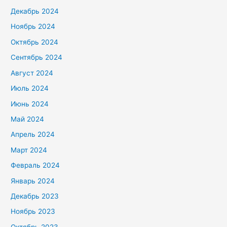
Декабрь 2024
Ноябрь 2024
Октябрь 2024
Сентябрь 2024
Август 2024
Июль 2024
Июнь 2024
Май 2024
Апрель 2024
Март 2024
Февраль 2024
Январь 2024
Декабрь 2023
Ноябрь 2023
Октябрь 2023