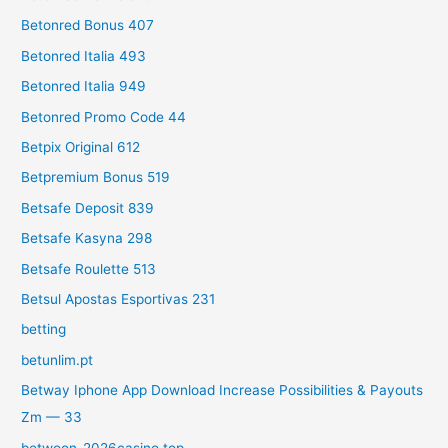
Betonred Bonus 407
Betonred Italia 493
Betonred Italia 949
Betonred Promo Code 44
Betpix Original 612
Betpremium Bonus 519
Betsafe Deposit 839
Betsafe Kasyna 298
Betsafe Roulette 513
Betsul Apostas Esportivas 231
betting
betunlim.pt
Betway Iphone App Download Increase Possibilities & Payouts
Zm — 33
betwoon-2026casino.top