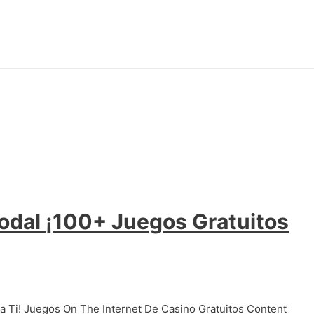
odal ¡100+ Juegos Gratuitos
 Ti! Juegos On The Internet De Casino Gratuitos Content