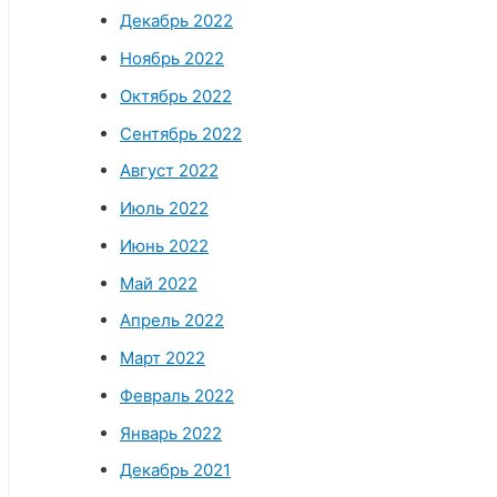
Декабрь 2022
Ноябрь 2022
Октябрь 2022
Сентябрь 2022
Август 2022
Июль 2022
Июнь 2022
Май 2022
Апрель 2022
Март 2022
Февраль 2022
Январь 2022
Декабрь 2021