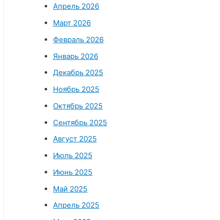
Апрель 2026
Март 2026
Февраль 2026
Январь 2026
Декабрь 2025
Ноябрь 2025
Октябрь 2025
Сентябрь 2025
Август 2025
Июль 2025
Июнь 2025
Май 2025
Апрель 2025