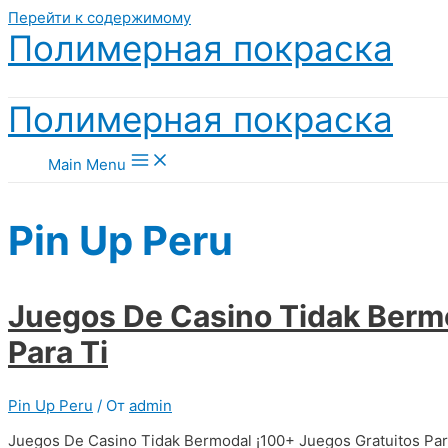
Перейти к содержимому
Полимерная покраска
Полимерная покраска
Main Menu
Pin Up Peru
Juegos De Casino Tidak Berm
Para Ti
Pin Up Peru
/ От
admin
Juegos De Casino Tidak Bermodal ¡100+ Juegos Gratuitos Para