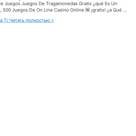
De Juegos Juegos De Tragamonedas Gratis ¿qué Es Un
 500 Juegos De On Line Casino Online 🆓 ¡gratis! ¿a Qué …
a Ti
Читать полностью »