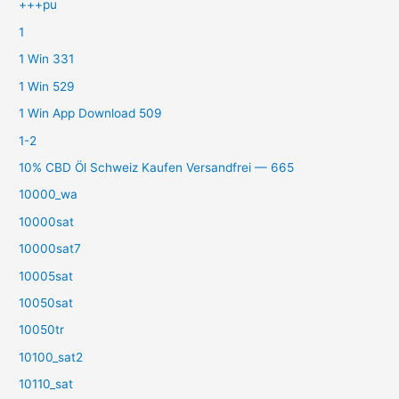
+++pu
1
1 Win 331
1 Win 529
1 Win App Download 509
1-2
10% CBD Öl Schweiz Kaufen Versandfrei — 665
10000_wa
10000sat
10000sat7
10005sat
10050sat
10050tr
10100_sat2
10110_sat