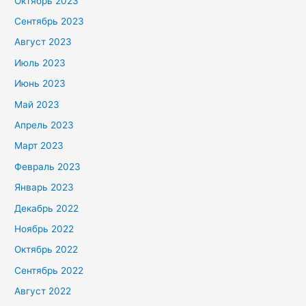
Октябрь 2023
Сентябрь 2023
Август 2023
Июль 2023
Июнь 2023
Май 2023
Апрель 2023
Март 2023
Февраль 2023
Январь 2023
Декабрь 2022
Ноябрь 2022
Октябрь 2022
Сентябрь 2022
Август 2022