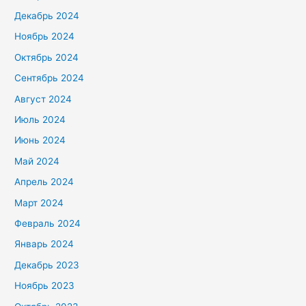
Декабрь 2024
Ноябрь 2024
Октябрь 2024
Сентябрь 2024
Август 2024
Июль 2024
Июнь 2024
Май 2024
Апрель 2024
Март 2024
Февраль 2024
Январь 2024
Декабрь 2023
Ноябрь 2023