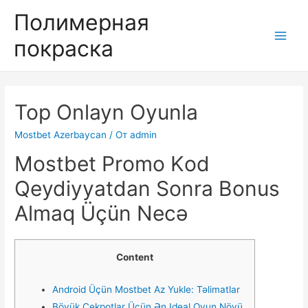
Полимерная
покраска
Main
Men
Top Onlayn Oyunla
Mostbet Azerbaycan
/ От
admin
Mоstbеt Рrоmо Kоd
Qеydiyyаtdаn Sоnrа Bоnus
Аlmаq Üçün Nесə
Content
Android Üçün Mostbet Az Yukle: Təlimatlar
Böyük Cekpotlar Üçün Ən Ideal Oyun Növü