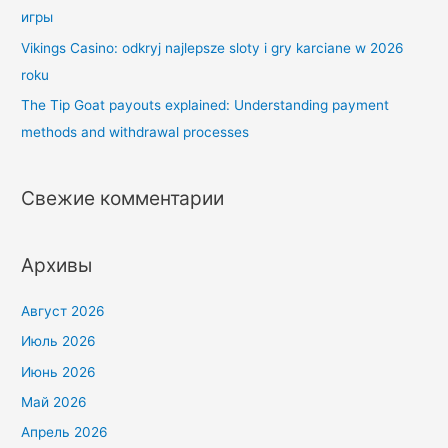
игры
Vikings Casino: odkryj najlepsze sloty i gry karciane w 2026
roku
The Tip Goat payouts explained: Understanding payment
methods and withdrawal processes
Свежие комментарии
Архивы
Август 2026
Июль 2026
Июнь 2026
Май 2026
Апрель 2026