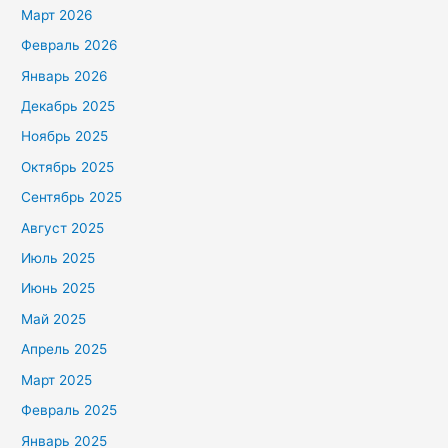
Март 2026
Февраль 2026
Январь 2026
Декабрь 2025
Ноябрь 2025
Октябрь 2025
Сентябрь 2025
Август 2025
Июль 2025
Июнь 2025
Май 2025
Апрель 2025
Март 2025
Февраль 2025
Январь 2025