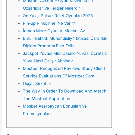
Mostbet Aviator – Oyun Kazinosu Ilə
Oxşarlıqlar Və Fərqlər Nələrdir
Ən Yaxşı Pulsuz Rulet Oyunları 2023
Pin-up Pinkoinləri Nə Verir?
İdman Mərc Oyunları Mosbet Az
Bmu “elektrik Mühəndisliyi” Ixtisası Üzrə Ikili
Diplom Proqramı Elan Edib
Jackpot Yuvası Mini Casino Yuvası Ücretsiz
Yuva Nasıl Çalışır Abhinav
Mostbet Recognized Reviews Study Client
Service Evaluations Of Mostbet Com
Oxşar Şirkətlər
The Way In Order To Download And Attach
The Mostbet Application
Mosbet Azerbaycan Bonusları Və
Promosyonları