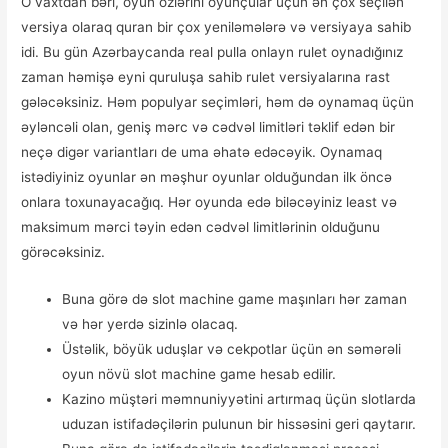
O vaxtdan bəri, oyun özlərini oyunçular üçün ən çox seçilən
versiya olaraq quran bir çox yeniləmələrə və versiyaya sahib
idi. Bu gün Azərbaycanda real pulla onlayn rulet oynadığınız
zaman həmişə eyni quruluşa sahib rulet versiyalarına rast
gələcəksiniz. Həm populyar seçimləri, həm də oynamaq üçün
əyləncəli olan, geniş mərc və cədvəl limitləri təklif edən bir
neçə digər variantları de uma əhatə edəcəyik. Oynamaq
istədiyiniz oyunlar ən məşhur oyunlar olduğundan ilk öncə
onlara toxunayacağıq. Hər oyunda edə biləcəyiniz least və
maksimum mərci təyin edən cədvəl limitlərinin olduğunu
görəcəksiniz.
Buna görə də slot machine game maşınları hər zaman
və hər yerdə sizinlə olacaq.
Üstəlik, böyük uduşlar və cekpotlar üçün ən səmərəli
oyun növü slot machine game hesab edilir.
Kazino müştəri məmnuniyyətini artırmaq üçün slotlarda
uduzan istifadəçilərin pulunun bir hissəsini geri qaytarır.