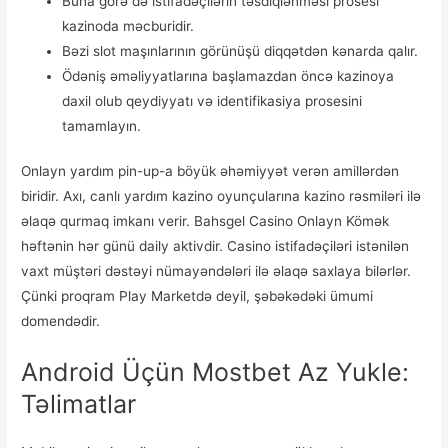
Buna görə də istifadəçilərin təsdiqlənməsi prosesi
kazinoda məcburidir.
Bəzi slot maşınlarının görünüşü diqqətdən kənarda qalır.
Ödəniş əməliyyatlarına başlamazdan öncə kazinoya
daxil olub qeydiyyatı və identifikasiya prosesini
tamamlayın.
Onlayn yardım pin-up-a böyük əhəmiyyət verən amillərdən
biridir. Axı, canlı yardım kazino oyunçularına kazino rəsmiləri ilə
əlaqə qurmaq imkanı verir. Bahsgel Casino Onlayn Kömək
həftənin hər günü daily aktivdir. Casino istifadəçiləri istənilən
vaxt müştəri dəstəyi nümayəndələri ilə əlaqə saxlaya bilərlər.
Çünki proqram Play Marketdə deyil, şəbəkədəki ümumi
domendədir.
Android Üçün Mostbet Az Yukle:
Təlimatlar