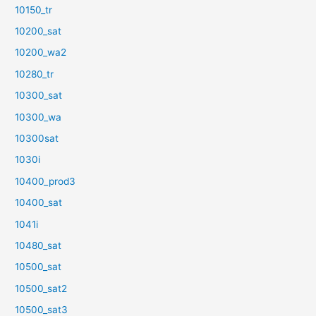
10150_tr
10200_sat
10200_wa2
10280_tr
10300_sat
10300_wa
10300sat
1030i
10400_prod3
10400_sat
1041i
10480_sat
10500_sat
10500_sat2
10500_sat3