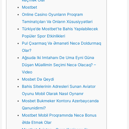
Mostbet
Online Casino Oyunların Proqram
Təminatçıları Və Onların Xüsusiyyətləri
Türkiye’de Mostbet’te Bahis Yapılabilecek
Popüler Spor Etkinlikleri
Pul Çıxarmaq Və Əmanəti Necə Doldurmaq
Olar?
Ağsuda Iki Imtahanı De Uma Eyni Günə
Düşən Müəllimin Seçimi Necə Olacaq? –
Vi̇deo
Mosbet Də Qeydi
Bahis Sitelerinin Adresleri Sunan Aviator
Oyunu Mobil Olarak Nasıl Oynanır
Mosbet Bukmeker Kontoru Azerbaycanda
Qanunidirmi?
Mostbet Mobil Proqramında Necə Bonus
Əldə Etmək Olar