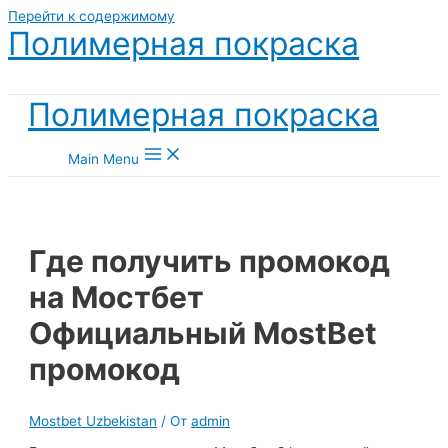
Перейти к содержимому
Полимерная покраска
Полимерная покраска
Main Menu
Где получить промокод
на Мостбет
Официальный MostBet
промокод
Mostbet Uzbekistan
/ От
admin