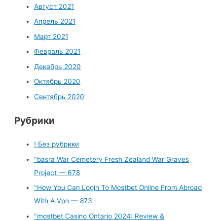
Август 2021
Апрель 2021
Март 2021
Февраль 2021
Декабрь 2020
Октябрь 2020
Сентябрь 2020
Рубрики
! Без рубрики
"basra War Cemetery Fresh Zealand War Graves
Project — 678
"How You Can Login To Mostbet Online From Abroad
With A Vpn — 873
"mostbet Casino Ontario 2024: Review &