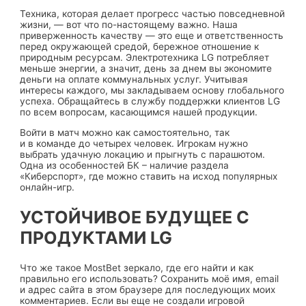
Техника, которая делает прогресс частью повседневной
жизни, — вот что по-настоящему важно. Наша
приверженность качеству — это еще и ответственность
перед окружающей средой, бережное отношение к
природным ресурсам. Электротехника LG потребляет
меньше энергии, а значит, день за днем вы экономите
деньги на оплате коммунальных услуг. Учитывая
интересы каждого, мы закладываем основу глобального
успеха. Обращайтесь в службу поддержки клиентов LG
по всем вопросам, касающимся нашей продукции.
Войти в матч можно как самостоятельно, так
и в команде до четырех человек. Игрокам нужно
выбрать удачную локацию и прыгнуть с парашютом.
Одна из особенностей БК – наличие раздела
«Киберспорт», где можно ставить на исход популярных
онлайн-игр.
УСТОЙЧИВОЕ БУДУЩЕЕ С
ПРОДУКТАМИ LG
Что же такое MostBet зеркало, где его найти и как
правильно его использовать? Сохранить моё имя, email
и адрес сайта в этом браузере для последующих моих
комментариев. Если вы еще не создали игровой