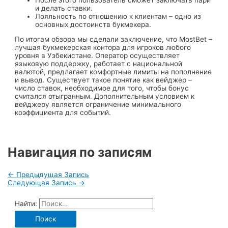
и делать ставки.
Лояльность по отношению к клиентам – одно из
основных достоинств букмекера.
По итогам обзора мы сделали заключение, что MostBet –
лучшая букмекерская контора для игроков любого
уровня в Узбекистане. Оператор осуществляет
языковую поддержку, работает с национальной
валютой, предлагает комфортные лимиты на пополнение
и вывод. Существует такое понятие как вейджер –
число ставок, необходимое для того, чтобы бонус
считался отыгранным. Дополнительным условием к
вейджеру является ограничение минимального
коэффициента для событий.
Навигация по записям
←
Предыдущая Запись
Следующая Запись
→
Найти: