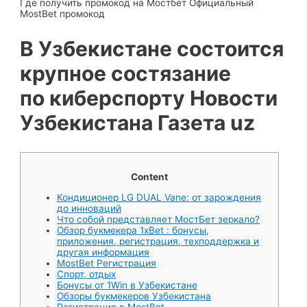
Где получить промокод на Мостбет Официальный
MostBet промокод
В Узбекистане состоится
крупное состязание
по киберспорту Новости
Узбекистана Газета uz
Content
Кондиционер LG DUAL Vane: от зарождения
до инноваций
Что собой представляет МостБет зеркало?
Обзор букмекера 1xBet : бонусы,
приложения, регистрация, техподдержка и
другая информация
MostBet Регистрация
Спорт, отдых
Бонусы от 1Win в Узбекистане
Обзоры букмекеров Узбекистана
Регистрация в MostBet