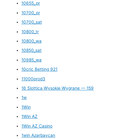
10655_pr
10700_pr
10700_sat
10800_tr
10800_wa
10850_sat
10985_wa
10cric Betting 921
11000prod3
16 Slottica Wysokie Wygrane — 159
1w
1Win
1Win AZ
1Win AZ Casino
1win Azərbaycan