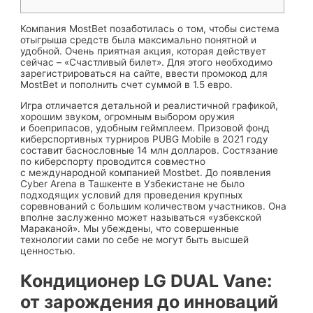
Компания MostBet позаботилась о том, чтобы система
отыгрыша средств была максимально понятной и
удобной. Очень приятная акция, которая действует
сейчас – «Счастливый билет». Для этого необходимо
зарегистрироваться на сайте, ввести промокод для
MostBet и пополнить счет суммой в 1.5 евро.
Игра отличается детальной и реалистичной графикой,
хорошим звуком, огромным выбором оружия
и боеприпасов, удобным геймплеем. Призовой фонд
киберспортивных турниров PUBG Mobile в 2021 году
составит баснословные 14 млн долларов. Состязание
по киберспорту проводится совместно
с международной компанией Mostbet. До появления
Cyber Arena в Ташкенте в Узбекистане не было
подходящих условий для проведения крупных
соревнований с большим количеством участников. Она
вполне заслуженно может называться «узбекской
Мараканой». Мы убеждены, что совершенные
технологии сами по себе не могут быть высшей
ценностью.
Кондиционер LG DUAL Vane:
от зарождения до инноваций