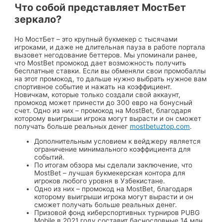
Что собой представляет МостБет
зеркало?
Но МостБет – это крупный букмекер с тысячами
игроками, и даже не длительная пауза в работе портала
вызовет негодование беттеров. Мы упоминали ранее,
что MostBet промокод дает возможность получить
бесплатные ставки. Если вы обменяли свои промобаллы
на этот промокод, то дальше нужно выбрать нужное вам
спортивное событие и нажать на коэффициент.
Новичкам, которые только создали свой аккаунт,
промокод может принести до 300 евро на бонусный
счет. Одно из них – промокод на MostBet, благодаря
которому выигрыши игрока могут вырасти и он сможет
получать больше реальных денег
mostbetuztop.com
.
Дополнительным условием к вейджеру является
ограничение минимального коэффициента для
событий.
По итогам обзора мы сделали заключение, что
MostBet – лучшая букмекерская контора для
игроков любого уровня в Узбекистане.
Одно из них – промокод на MostBet, благодаря
которому выигрыши игрока могут вырасти и он
сможет получать больше реальных денег.
Призовой фонд киберспортивных турниров PUBG
Mobile в 2021 году составит баснословные 14 млн