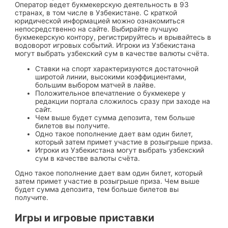
Оператор ведет букмекерскую деятельность в 93
странах, в том числе в Узбекистане. С краткой
юридической информацией можно ознакомиться
непосредственно на сайте. Выбирайте лучшую
букмекерскую контору, регистрируйтесь и врывайтесь в
водоворот игровых событий. Игроки из Узбекистана
могут выбрать узбекский сум в качестве валюты счёта.
Ставки на спорт характеризуются достаточной
широтой линии, высокими коэффициентами,
большим выбором матчей в лайве.
Положительное впечатление о букмекере у
редакции портала сложилось сразу при заходе на
сайт.
Чем выше будет сумма депозита, тем больше
билетов вы получите.
Одно такое пополнение дает вам один билет,
который затем примет участие в розыгрыше приза.
Игроки из Узбекистана могут выбрать узбекский
сум в качестве валюты счёта.
Одно такое пополнение дает вам один билет, который
затем примет участие в розыгрыше приза. Чем выше
будет сумма депозита, тем больше билетов вы
получите.
Игры и игровые приставки