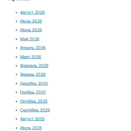
Август 2026
Июль 2026
Июнь 2026
Май 2026
Апрель 2026
Март 2026
Февраль 2026
Январь 2026
Декабрь 2025
Ноябрь 2025
Октябрь 2025
Сентябрь 2025
Август 2025
Июль 2025