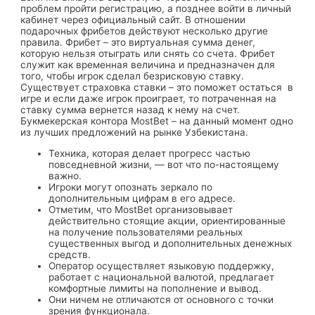
проблем пройти регистрацию, а позднее войти в личный
кабинет через официальный сайт. В отношении
подарочных фрибетов действуют несколько другие
правила. Фрибет – это виртуальная сумма денег,
которую нельзя отыграть или снять со счета. Фрибет
служит как временная величина и предназначен для
того, чтобы игрок сделал безрисковую ставку.
Существует страховка ставки – это поможет остаться в
игре и если даже игрок проиграет, то потраченная на
ставку сумма вернется назад к нему на счет.
Букмекерская контора MostBet – на данный момент одно
из лучших предложений на рынке Узбекистана.
Техника, которая делает прогресс частью
повседневной жизни, — вот что по-настоящему
важно.
Игроки могут опознать зеркало по
дополнительным цифрам в его адресе.
Отметим, что MostBet организовывает
действительно стоящие акции, ориентированные
на получение пользователями реальных
существенных выгод и дополнительных денежных
средств.
Оператор осуществляет языковую поддержку,
работает с национальной валютой, предлагает
комфортные лимиты на пополнение и вывод.
Они ничем не отличаются от основного с точки
зрения функционала.