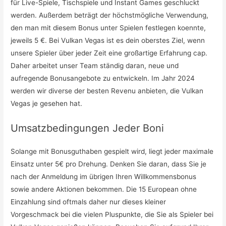
für Live-Spiele, Tischspiele und Instant Games geschluckt
werden. Außerdem beträgt der höchstmögliche Verwendung,
den man mit diesem Bonus unter Spielen festlegen koennte,
jeweils 5 €. Bei Vulkan Vegas ist es dein oberstes Ziel, wenn
unsere Spieler über jeder Zeit eine großartige Erfahrung cap.
Daher arbeitet unser Team ständig daran, neue und
aufregende Bonusangebote zu entwickeln. Im Jahr 2024
werden wir diverse der besten Revenu anbieten, die Vulkan
Vegas je gesehen hat.
Umsatzbedingungen Jeder Boni
Solange mit Bonusguthaben gespielt wird, liegt jeder maximale
Einsatz unter 5€ pro Drehung. Denken Sie daran, dass Sie je
nach der Anmeldung im übrigen Ihren Willkommensbonus
sowie andere Aktionen bekommen. Die 15 European ohne
Einzahlung sind oftmals daher nur dieses kleiner
Vorgeschmack bei die vielen Pluspunkte, die Sie als Spieler bei