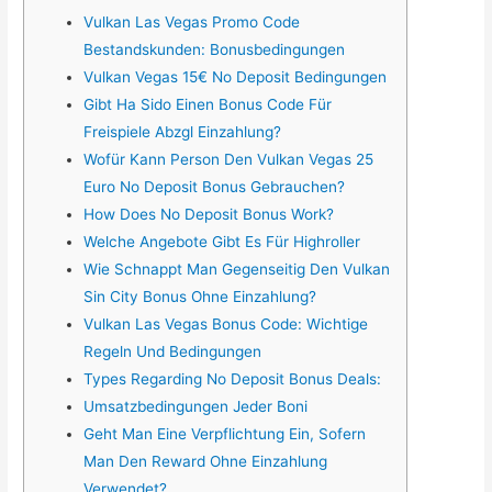
Vulkan Las Vegas Promo Code
Bestandskunden: Bonusbedingungen
Vulkan Vegas 15€ No Deposit Bedingungen
Gibt Ha Sido Einen Bonus Code Für
Freispiele Abzgl Einzahlung?
Wofür Kann Person Den Vulkan Vegas 25
Euro No Deposit Bonus Gebrauchen?
How Does No Deposit Bonus Work?
Welche Angebote Gibt Es Für Highroller
Wie Schnappt Man Gegenseitig Den Vulkan
Sin City Bonus Ohne Einzahlung?
Vulkan Las Vegas Bonus Code: Wichtige
Regeln Und Bedingungen
Types Regarding No Deposit Bonus Deals:
Umsatzbedingungen Jeder Boni
Geht Man Eine Verpflichtung Ein, Sofern
Man Den Reward Ohne Einzahlung
Verwendet?