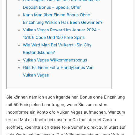
Deposit Bonus – Special Offer
Kann Man über Einem Bonus Ohne
Einzahlung Wirklich Has Been Gewinnen?
Vulkan Vegas Reward Im Januar 2024 –
1510€ Code Und 150 Free Spins
Wie Wird Man Bei Vulkan» «Sin City
Bestandskunde?
Vulkan Vegas Willkommensbonus
Gibt Es Einen Extra Handybonus Von
Vulkan Vegas
Sie können nämlich auch irgendeinen Bonus ohne Einzahlung
mit 50 Freispielen beantragen, wenn Sie zum ersten
Inconforme ein Konto c/o Vulkan Vegas aufmachen. Wer zum
ersten Mal ein Konto bei unserem On the internet Casino
eröffnet, koennte sich diese tolle Summe direkt zum Start auf
sein Konto zahlen lassen. Der Willkommensbonus von Vulkan