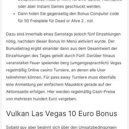
oder aber Instant Games geschluckt werden.
Dann holen Sie gegenseitig den Bonus Computer code
für 50 Freispiele für Dead or Alive 2 . not
Dazu sind innerhalb eines Samstags jedoch fünf Einzahlungen
nötig, nachdem dieser Bonus im Menü aktiviert wurde. Der
Bonusbetrag ergibt einander dann aus dem Gesamtwert der
Einzahlungen des Tages geteilt durch Fünf. Darüber hinaus
veranstaltet Feuer speiender berg (umgangssprachlich) Vegas
regelmäßig Online casino Turniere, an denen alle User
teilnehmen können. Für pass away Turniere muss ebenfalls
eine Anmeldung per einfachem Mausklick gerade auf der
Aktionsseite erfolgen. Hier werden regelmäßig Cash-Preise
von mehreren hundert Euro vergeben.
Vulkan Las Vegas 10 Euro Bonus
Sobald guy aber beginnt sich über den Umsatzbedingungen