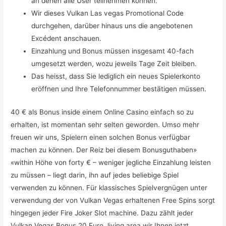
an denen alle User teilnehmen können.
Wir dieses Vulkan Las vegas Promotional Code
durchgehen, darüber hinaus uns die angebotenen
Excédent anschauen.
Einzahlung und Bonus müssen insgesamt 40-fach
umgesetzt werden, wozu jeweils Tage Zeit bleiben.
Das heisst, dass Sie lediglich ein neues Spielerkonto
eröffnen und Ihre Telefonnummer bestätigen müssen.
40 € als Bonus inside einem Online Casino einfach so zu
erhalten, ist momentan sehr selten geworden. Umso mehr
freuen wir uns, Spielern einen solchen Bonus verfügbar
machen zu können. Der Reiz bei diesem Bonusguthaben»
«within Höhe von forty € – weniger jegliche Einzahlung leisten
zu müssen – liegt darin, ihn auf jedes beliebige Spiel
verwenden zu können. Für klassisches Spielvergnügen unter
verwendung der von Vulkan Vegas erhaltenen Free Spins sorgt
hingegen jeder Fire Joker Slot machine. Dazu zählt jeder
Vulkan Vegas Bonus 20 Euro, living area wir Ihnen jetzt