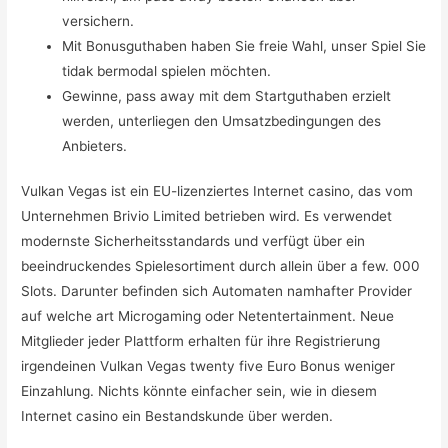
versichern.
Mit Bonusguthaben haben Sie freie Wahl, unser Spiel Sie
tidak bermodal spielen möchten.
Gewinne, pass away mit dem Startguthaben erzielt
werden, unterliegen den Umsatzbedingungen des
Anbieters.
Vulkan Vegas ist ein EU-lizenziertes Internet casino, das vom
Unternehmen Brivio Limited betrieben wird. Es verwendet
modernste Sicherheitsstandards und verfügt über ein
beeindruckendes Spielesortiment durch allein über a few. 000
Slots. Darunter befinden sich Automaten namhafter Provider
auf welche art Microgaming oder Netentertainment. Neue
Mitglieder jeder Plattform erhalten für ihre Registrierung
irgendeinen Vulkan Vegas twenty five Euro Bonus weniger
Einzahlung. Nichts könnte einfacher sein, wie in diesem
Internet casino ein Bestandskunde über werden.