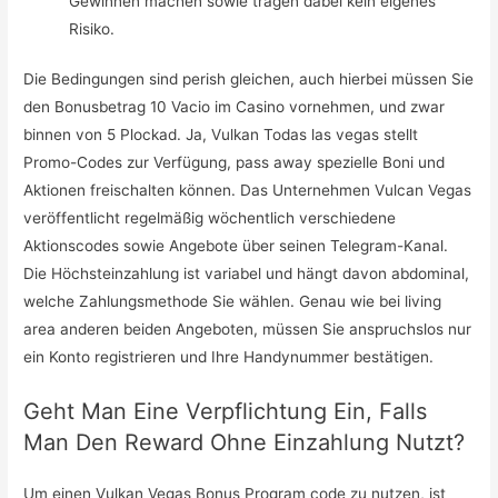
Gewinnen machen sowie tragen dabei kein eigenes
Risiko.
Die Bedingungen sind perish gleichen, auch hierbei müssen Sie
den Bonusbetrag 10 Vacio im Casino vornehmen, und zwar
binnen von 5 Plockad. Ja, Vulkan Todas las vegas stellt
Promo-Codes zur Verfügung, pass away spezielle Boni und
Aktionen freischalten können. Das Unternehmen Vulcan Vegas
veröffentlicht regelmäßig wöchentlich verschiedene
Aktionscodes sowie Angebote über seinen Telegram-Kanal.
Die Höchsteinzahlung ist variabel und hängt davon abdominal,
welche Zahlungsmethode Sie wählen. Genau wie bei living
area anderen beiden Angeboten, müssen Sie anspruchslos nur
ein Konto registrieren und Ihre Handynummer bestätigen.
Geht Man Eine Verpflichtung Ein, Falls
Man Den Reward Ohne Einzahlung Nutzt?
Um einen Vulkan Vegas Bonus Program code zu nutzen, ist