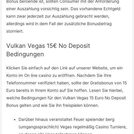
Bonus beroende ist, sollten Consumer mit der Anforderung
einer Auszahlung vorsichtig sein. Das vorhandene Echtgeld
kann zwar jederzeit zur Auszahlung gebracht werden,
allerdings wird in dem Fall der zusätzliche Bonusbetrag
storniert.
Vulkan Vegas 15€ No Deposit
Bedingungen
Klicken Sie einfach auf den Link auf unserer Website, um ein
Konto im On line casino zu eröffnen. Nachdem Sie Ihre
Telefonnummer verifiziert haben, sollte der Gratisbonus von 15
Euro bereits in Ihrem Konto auf Sie hoffen. Lesen Sie hierbei,
welche Bedingungen für den Vulkan Vegas 15 Euro No Deposit
Bonus gelten und wie Sie ihn freispielen können.
Darüber hinaus veranstaltet Feuer speiender berg
(umgangssprachlich) Vegas regelmäßig Casino Turniere,