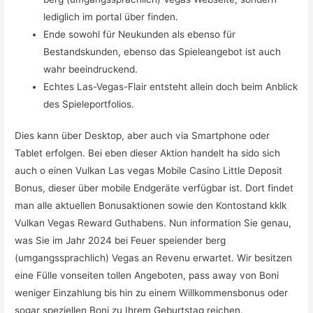
lediglich im portal über finden.
Ende sowohl für Neukunden als ebenso für
Bestandskunden, ebenso das Spieleangebot ist auch
wahr beeindruckend.
Echtes Las-Vegas-Flair entsteht allein doch beim Anblick
des Spieleportfolios.
Dies kann über Desktop, aber auch via Smartphone oder
Tablet erfolgen. Bei eben dieser Aktion handelt ha sido sich
auch o einen Vulkan Las vegas Mobile Casino Little Deposit
Bonus, dieser über mobile Endgeräte verfügbar ist. Dort findet
man alle aktuellen Bonusaktionen sowie den Kontostand kklk
Vulkan Vegas Reward Guthabens. Nun information Sie genau,
was Sie im Jahr 2024 bei Feuer speiender berg
(umgangssprachlich) Vegas an Revenu erwartet. Wir besitzen
eine Fülle vonseiten tollen Angeboten, pass away von Boni
weniger Einzahlung bis hin zu einem Willkommensbonus oder
sogar speziellen Boni zu Ihrem Geburtstag reichen.