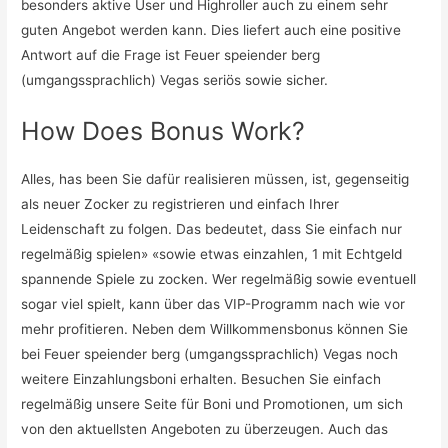
besonders aktive User und Highroller auch zu einem sehr
guten Angebot werden kann. Dies liefert auch eine positive
Antwort auf die Frage ist Feuer speiender berg
(umgangssprachlich) Vegas seriös sowie sicher.
How Does Bonus Work?
Alles, has been Sie dafür realisieren müssen, ist, gegenseitig
als neuer Zocker zu registrieren und einfach Ihrer
Leidenschaft zu folgen. Das bedeutet, dass Sie einfach nur
regelmäßig spielen» «sowie etwas einzahlen, 1 mit Echtgeld
spannende Spiele zu zocken. Wer regelmäßig sowie eventuell
sogar viel spielt, kann über das VIP-Programm nach wie vor
mehr profitieren. Neben dem Willkommensbonus können Sie
bei Feuer speiender berg (umgangssprachlich) Vegas noch
weitere Einzahlungsboni erhalten. Besuchen Sie einfach
regelmäßig unsere Seite für Boni und Promotionen, um sich
von den aktuellsten Angeboten zu überzeugen. Auch das