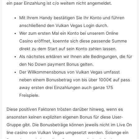
ein paar Einzahlung ist c/o weitem nicht angemeldet.
Mit Ihrem Handy bestätigen Sie Ihr Konto und führen
anschließend den Vulkan Vegas Login durch.
Wer zum ersten Mal ein Konto bei unserem Online
Casino eröffnet, koennte sich diese passende Summe
direkt zu dem Start auf sein Konto zahlen lassen.
Als nächstes erklären wir Ihnen alle Bedingungen, die für
den No Down payment Bonus gelten.
Der Willkommensbonus von Vulkan Vegas umfasst
neben einem Bonusbetrag von bis über 1000€ auf pass
away ersten drei Einzahlungen auch ganze 175
Freispiele.
Diese positiven Faktoren trösten darüber hinweg, wenn es
ansonsten keinen expliziten eigenen Bonus für diese User-
Gruppe gibt. Die Bonusbeträge können jeweils nicht im Live On
line casino von Vulkan Vegas umgesetzt werden. Solange ein