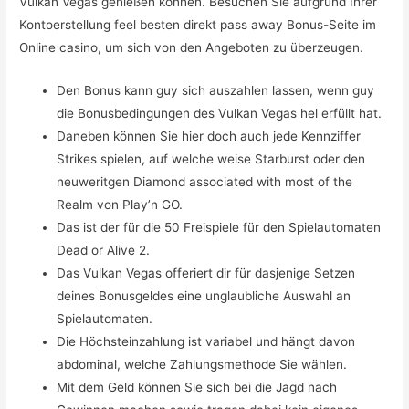
Vulkan Vegas genießen können. Besuchen Sie aufgrund Ihrer
Kontoerstellung feel besten direkt pass away Bonus-Seite im
Online casino, um sich von den Angeboten zu überzeugen.
Den Bonus kann guy sich auszahlen lassen, wenn guy
die Bonusbedingungen des Vulkan Vegas hel erfüllt hat.
Daneben können Sie hier doch auch jede Kennziffer
Strikes spielen, auf welche weise Starburst oder den
neuweritgen Diamond associated with most of the
Realm von Play’n GO.
Das ist der für die 50 Freispiele für den Spielautomaten
Dead or Alive 2.
Das Vulkan Vegas offeriert dir für dasjenige Setzen
deines Bonusgeldes eine unglaubliche Auswahl an
Spielautomaten.
Die Höchsteinzahlung ist variabel und hängt davon
abdominal, welche Zahlungsmethode Sie wählen.
Mit dem Geld können Sie sich bei die Jagd nach