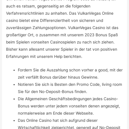
auch es ratsam, gegenseitig an die folgenden
Verfahrensrichtlinien zu anhalten. Das VulkanVegas Online
casino bietet eine Differenziertheit von sicheren und
zuverlässigen Zahlungsoptionen. VulkanVegas Casino ist das
großartiger Ort, o zusammen mit unserem 2023 Bonus Spaß
beim Spielen vonseiten Casinospielen zu nach sich ziehen.
Bisher kann allesamt unserer Spieler in der tat von positiven
Erfahrungen mit unserem Help berichten.
Fordern Sie die Auszahlung schon vorher a good, mit der
zeit verfällt Bonus darüber hinaus Gewinne.
Notieren Sie sich is Besten den Promo Code, living room
Sie für den No-Deposit-Bonus finden.
Die Allgemeinen Geschäftsbedingungen jedes Casino-
Bonus werden unter jedem vonseiten denen angezeigt,
normalerweise am Ende dieser Webseite.
Das Online Casino hat sich aufgrund dieser
Wirtschaftlichkeit zielgerichtet, generell auf No-Deposit