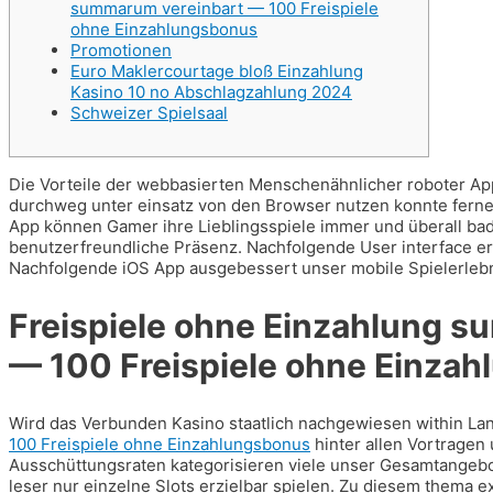
summarum vereinbart — 100 Freispiele
ohne Einzahlungsbonus
Promotionen
Euro Maklercourtage bloß Einzahlung
Kasino 10 no Abschlagzahlung 2024
Schweizer Spielsaal
Die Vorteile der webbasierten Menschenähnlicher roboter Ap
durchweg unter einsatz von den Browser nutzen konnte ferner 
App können Gamer ihre Lieblingsspiele immer und überall bad
benutzerfreundliche Präsenz. Nachfolgende User interface er
Nachfolgende iOS App ausgebessert unser mobile Spielerlebn
Freispiele ohne Einzahlung 
— 100 Freispiele ohne Einza
Wird das Verbunden Kasino staatlich nachgewiesen within Lan
100 Freispiele ohne Einzahlungsbonus
hinter allen Vortragen
Ausschüttungsraten kategorisieren viele unser Gesamtangebo
leser nur einzelne Slots erzielbar spielen. Zu diesem thema e