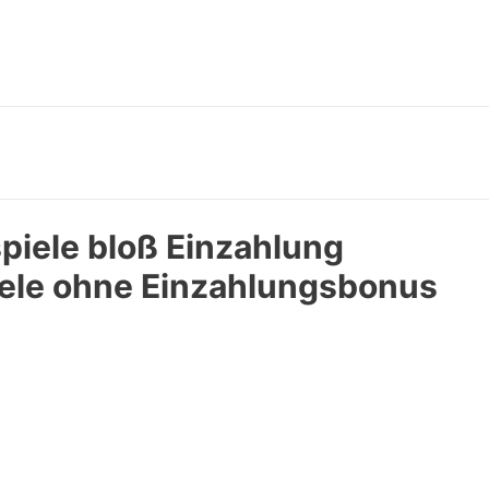
spiele bloß Einzahlung
iele ohne Einzahlungsbonus