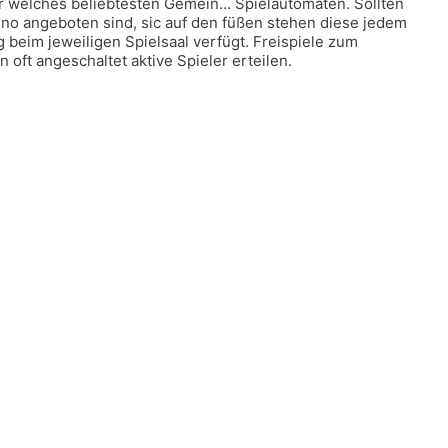
ser welches beliebtesten Gemein… Spielautomaten. Sollten
asino angeboten sind, sic auf den füßen stehen diese jedem
beim jeweiligen Spielsaal verfügt. Freispiele zum
ft angeschaltet aktive Spieler erteilen.