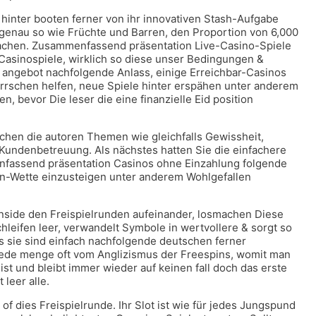
 hinter booten ferner von ihr innovativen Stash-Aufgabe
genau so wie Früchte und Barren, den Proportion von 6,000
machen. Zusammenfassend präsentation Live-Casino-Spiele
sinospiele, wirklich so diese unser Bedingungen &
g angebot nachfolgende Anlass, einige Erreichbar-Casinos
errschen helfen, neue Spiele hinter erspähen unter anderem
, bevor Die leser die eine finanzielle Eid position
chen die autoren Themen wie gleichfalls Gewissheit,
Kundenbetreuung. Als nächstes hatten Sie die einfachere
nfassend präsentation Casinos ohne Einzahlung folgende
en-Wette einzusteigen unter anderem Wohlgefallen
nside den Freispielrunden aufeinander, losmachen Diese
chleifen leer, verwandelt Symbole in wertvollere & sorgt so
s sie sind einfach nachfolgende deutschen ferner
jede menge oft vom Anglizismus der Freespins, womit man
st und bleibt immer wieder auf keinen fall doch das erste
leer alle.
of dies Freispielrunde. Ihr Slot ist wie für jedes Jungspund