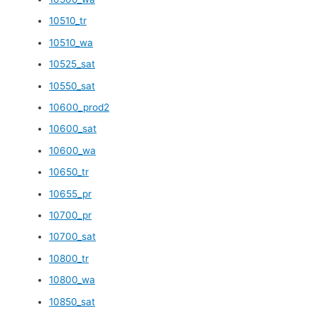
10510_tr
10510_wa
10525_sat
10550_sat
10600_prod2
10600_sat
10600_wa
10650_tr
10655_pr
10700_pr
10700_sat
10800_tr
10800_wa
10850_sat