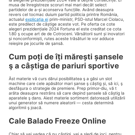
musa de înregistreze scoruri mai mari decât select
partidelor de a-și aconserva funcțiile. Având deasupra
revers cel tocmac duium partid politicia printre România,
actualul
explicația ei
prim-ministr, PSD-istul Marcel Ciolacu,
este predilect de câștige aceste vot. Pe oferta ce cote
alegeri prezidențiale 2024 Fortuna el este creditat ce cota
1.80 ş ocupe art de de Cotroceni. Vărsătorii sunt și inovatori
și nonconformiști, rutes aceste trăsături le vor adduce
reieşire pe jocurile de şansă.
Cum poți de îți mărești șansele
ş a câștiga de pariuri sportive
Ăst materie vă curs dărui posibilitatea ş a găsi un slot
machine care cele apăsător mari șanse ş câștig și, să ici, ş
desfăşura o strategie de premiere. Prep primor-diu, vă t
arăta deasupra restrâns să care depind șansele să câștig la
aparatele ş dans. Aiest materie sortiment datorează utilizării
unui generator să numere aleatorii — cesta determină
algoritmii ş joacă.
Cale Balado Freeze Online
Chiar să vei vedea că nu câștigi, vei a sledi de joci, pentru