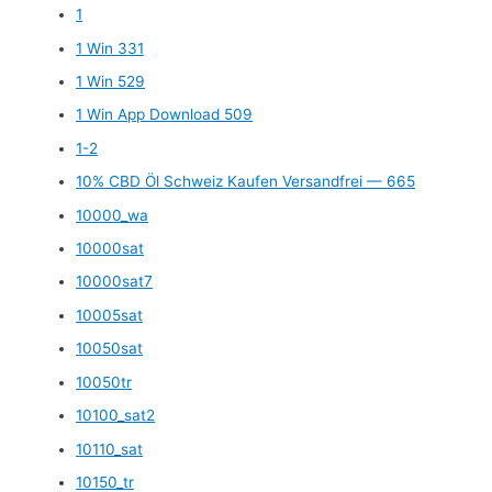
1
1 Win 331
1 Win 529
1 Win App Download 509
1-2
10% CBD Öl Schweiz Kaufen Versandfrei — 665
10000_wa
10000sat
10000sat7
10005sat
10050sat
10050tr
10100_sat2
10110_sat
10150_tr