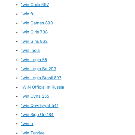
1win Chile 697
1win fr
1win Games 890
1win Giris 738
1win Giris 862
1win India
1win Login 55
1win Login Bd 293
1win Login Brasil 807
1WIN Official In Russia
1win Oyna 255
1win Qeydiyyat 541
1win Sign Up 184
1win tr
1win Turkiye