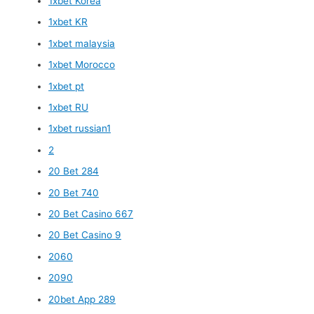
1xbet Korea
1xbet KR
1xbet malaysia
1xbet Morocco
1xbet pt
1xbet RU
1xbet russian1
2
20 Bet 284
20 Bet 740
20 Bet Casino 667
20 Bet Casino 9
2060
2090
20bet App 289