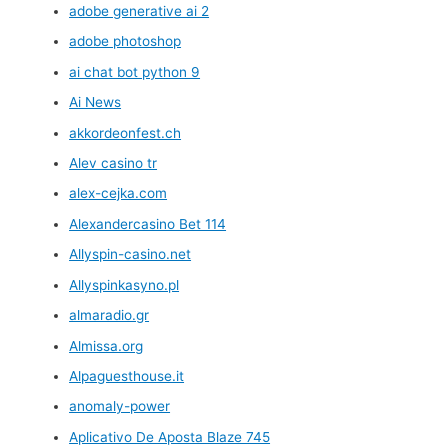
adobe generative ai 2
adobe photoshop
ai chat bot python 9
Ai News
akkordeonfest.ch
Alev casino tr
alex-cejka.com
Alexandercasino Bet 114
Allyspin-casino.net
Allyspinkasyno.pl
almaradio.gr
Almissa.org
Alpaguesthouse.it
anomaly-power
Aplicativo De Aposta Blaze 745