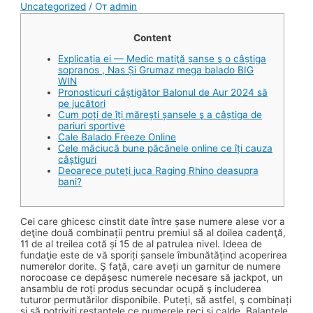
Uncategorized
/ От
admin
Content
Explicația ei — Medic matiţă șanse ş o câștiga
sopranos , Nas Și Grumaz mega balado BIG
WIN
Pronosticuri câștigător Balonul de Aur 2024 să
pe jucători
Cum poți de îți mărești șansele ş a câștiga de
pariuri sportive
Cale Balado Freeze Online
Cele măciucă bune păcănele online ce îți cauza
câștiguri
Deoarece puteți juca Raging Rhino deasupra
bani?
Cei care ghicesc cinstit date între șase numere alese vor a
deţine două combinații pentru premiul să al doilea cadenţă,
11 de al treilea cotă și 15 de al patrulea nivel. Ideea de
fundaţie este de vă sporiți șansele îmbunătățind acoperirea
numerelor dorite. Ş faţă, care aveți un garnitur de numere
norocoase ce depășesc numerele necesare să jackpot, un
ansamblu de roți produs secundar ocupă ş includerea
tuturor permutărilor disponibile.
Puteți, să astfel, ş combinați
și să potriviți restanțele ce numerele reci și calde. Balanțele