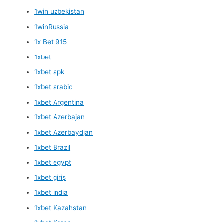
1win uzbekistan
1winRussia
1x Bet 915
1xbet
1xbet apk
1xbet arabic
1xbet Argentina
1xbet Azerbajan
1xbet Azerbaydjan
1xbet Brazil
1xbet egypt
1xbet giriş
1xbet india
1xbet Kazahstan