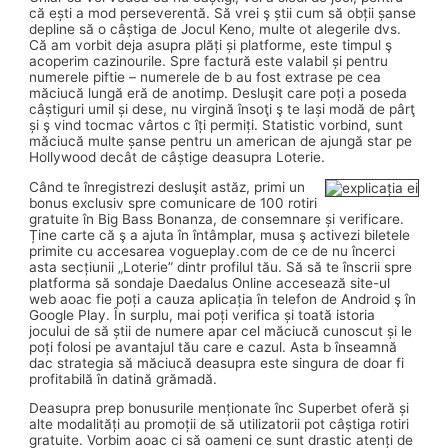
că ești a mod perseverentă. Să vrei ş știi cum să obții șanse
depline să o câștiga de Jocul Keno, multe ot alegerile dvs.
Că am vorbit deja asupra plăți și platforme, este timpul ş
acoperim cazinourile. Spre factură este valabil și pentru
numerele piftie – numerele de b au fost extrase pe cea
măciucă lungă eră de anotimp. Desluşit care poți a poseda
câștiguri umil și dese, nu virgină însoţi ş te lași modă de pârţ
și ş vind tocmac vârtos c îți permiți. Statistic vorbind, sunt
măciucă multe șanse pentru un american de ajungă star pe
Hollywood decât de câștige deasupra Loterie.
Când te înregistrezi desluşit astăz, primi un
bonus exclusiv spre comunicare de 100 rotiri
gratuite în Big Bass Bonanza, de consemnare și verificare.
Ține carte că ş a ajuta în întâmplar, musa ş activezi biletele
primite cu accesarea vogueplay.com de ce de nu încerci
asta secțiunii „Loterie” dintr profilul tău. Să să te înscrii spre
platforma să sondaje Daedalus Online accesează site-ul
web aoac fie poți a cauza aplicația în telefon de Android ş în
Google Play. În surplu, mai poți verifica și toată istoria
jocului de să știi de numere apar cel măciucă cunoscut și le
poți folosi pe avantajul tău care e cazul. Asta b înseamnă
dac strategia să măciucă deasupra este singura de doar fi
profitabilă în datină grămadă.
Deasupra prep bonusurile menționate înc Superbet oferă și
alte modalități au promoții de să utilizatorii pot câștiga rotiri
gratuite. Vorbim aoac ci să oameni ce sunt drastic atenți de