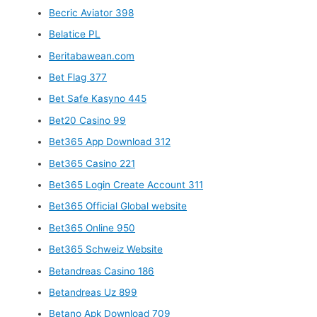
Becric Aviator 398
Belatice PL
Beritabawean.com
Bet Flag 377
Bet Safe Kasyno 445
Bet20 Casino 99
Bet365 App Download 312
Bet365 Casino 221
Bet365 Login Create Account 311
Bet365 Official Global website
Bet365 Online 950
Bet365 Schweiz Website
Betandreas Casino 186
Betandreas Uz 899
Betano Apk Download 709