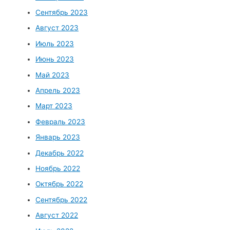
Сентябрь 2023
Август 2023
Июль 2023
Июнь 2023
Май 2023
Апрель 2023
Март 2023
Февраль 2023
Январь 2023
Декабрь 2022
Ноябрь 2022
Октябрь 2022
Сентябрь 2022
Август 2022