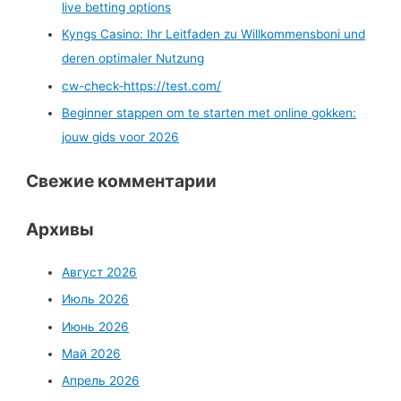
live betting options
Kyngs Casino: Ihr Leitfaden zu Willkommensboni und
deren optimaler Nutzung
cw-check-https://test.com/
Beginner stappen om te starten met online gokken:
jouw gids voor 2026
Свежие комментарии
Архивы
Август 2026
Июль 2026
Июнь 2026
Май 2026
Апрель 2026