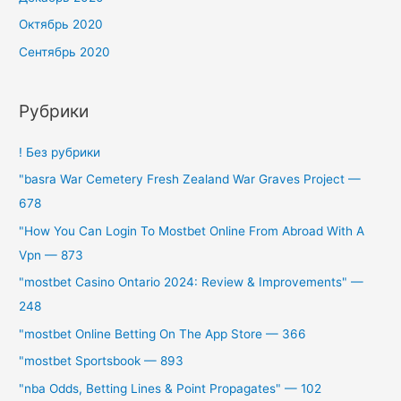
Октябрь 2020
Сентябрь 2020
Рубрики
! Без рубрики
"basra War Cemetery Fresh Zealand War Graves Project —
678
"How You Can Login To Mostbet Online From Abroad With A
Vpn — 873
"mostbet Casino Ontario 2024: Review & Improvements" —
248
"‎mostbet Online Betting On The App Store — 366
"mostbet Sportsbook — 893
"nba Odds, Betting Lines & Point Propagates" — 102