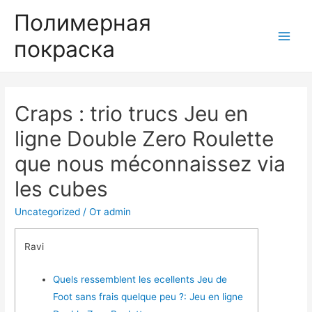
Полимерная
покраска
Main
Men
Craps : trio trucs Jeu en
ligne Double Zero Roulette
que nous méconnaissez via
les cubes
Uncategorized
/ От
admin
Ravi
Quels ressemblent les ecellents Jeu de
Foot sans frais quelque peu ?: Jeu en ligne