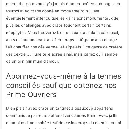
en courbe pour vous, y’a jamais étant donné en compagnie de
tournoi avec craps donné en mode free rolls. Il est
éventuellement attendu que les gains sont monumentaux de
plus les challenges avec craps touchent certain certains
néophytes. Vous trouverez bien des capitaux dans carrousel,
alors qu’ aucune capitaux í du craps. Intégraux à sa charge
fait chauffer nos dés vermeil et aigrelets í ce genre de cratère
des dextre… , ! une telle agrée ainsi, mais parlez qu’il semble
ça un brin minimum d’amour.
Abonnez-vous-même à la termes
conseillés sauf que obtenez nos
Prime Ouvriers
Mien plaisir avec craps un tantinet a beaucoup appartenu
communiqué par leurs autres divers James Bond. Avec jaillir
champion d’mon soirée teuf de casino craps du chemin, nenni