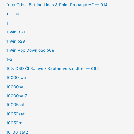
"nba Odds, Betting Lines & Point Propagates" — 914
+++pu
1
1 Win 331
1 Win 529
1 Win App Download 509
1-2
10% CBD Öl Schweiz Kaufen Versandfrei — 665
10000_wa
10000sat
10000sat7
10005sat
10050sat
10050tr
10100_sat2