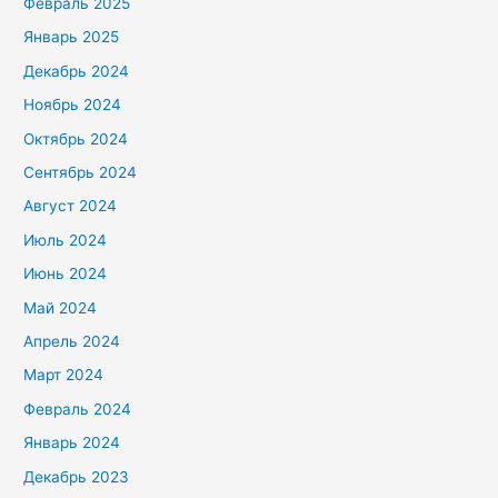
Февраль 2025
Январь 2025
Декабрь 2024
Ноябрь 2024
Октябрь 2024
Сентябрь 2024
Август 2024
Июль 2024
Июнь 2024
Май 2024
Апрель 2024
Март 2024
Февраль 2024
Январь 2024
Декабрь 2023