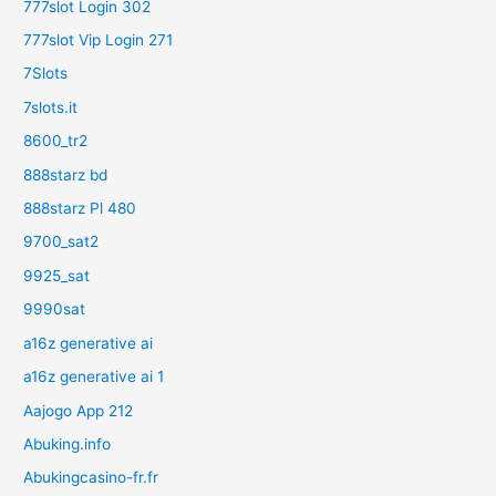
777slot Login 302
777slot Vip Login 271
7Slots
7slots.it
8600_tr2
888starz bd
888starz Pl 480
9700_sat2
9925_sat
9990sat
a16z generative ai
a16z generative ai 1
Aajogo App 212
Abuking.info
Abukingcasino-fr.fr