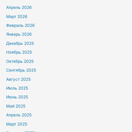
Апрель 2026
Март 2026
Февраль 2026
Январь 2026
Декабрь 2025
Ноябрь 2025
Октябрь 2025
Сентябрь 2025
Август 2025
Июль 2025
Июнь 2025
Май 2025
Апрель 2025
Март 2025