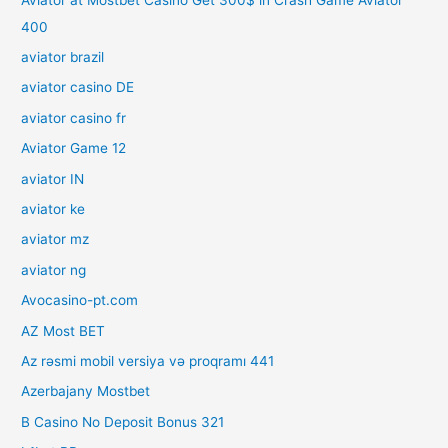
400
aviator brazil
aviator casino DE
aviator casino fr
Aviator Game 12
aviator IN
aviator ke
aviator mz
aviator ng
Avocasino-pt.com
AZ Most BET
Az rəsmi mobil versiya və proqramı 441
Azerbajany Mostbet
B Casino No Deposit Bonus 321