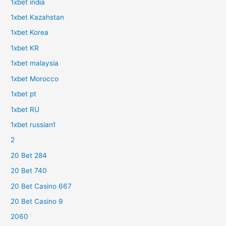
1xbet india
1xbet Kazahstan
1xbet Korea
1xbet KR
1xbet malaysia
1xbet Morocco
1xbet pt
1xbet RU
1xbet russian1
2
20 Bet 284
20 Bet 740
20 Bet Casino 667
20 Bet Casino 9
2060