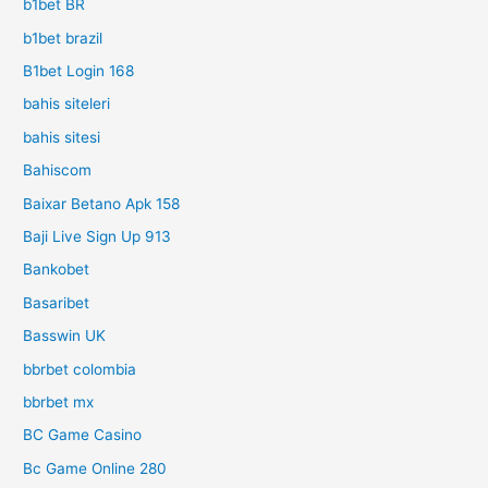
b1bet BR
b1bet brazil
B1bet Login 168
bahis siteleri
bahis sitesi
Bahiscom
Baixar Betano Apk 158
Baji Live Sign Up 913
Bankobet
Basaribet
Basswin UK
bbrbet colombia
bbrbet mx
BC Game Casino
Bc Game Online 280