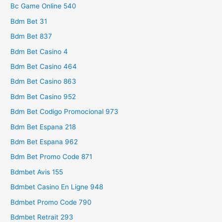
Bc Game Online 540
Bdm Bet 31
Bdm Bet 837
Bdm Bet Casino 4
Bdm Bet Casino 464
Bdm Bet Casino 863
Bdm Bet Casino 952
Bdm Bet Codigo Promocional 973
Bdm Bet Espana 218
Bdm Bet Espana 962
Bdm Bet Promo Code 871
Bdmbet Avis 155
Bdmbet Casino En Ligne 948
Bdmbet Promo Code 790
Bdmbet Retrait 293