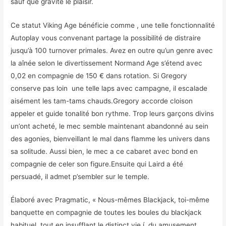
sauf que gravite le plaisir.
Ce statut Viking Age bénéficie comme , une telle fonctionnalité
Autoplay vous convenant partage la possibilité de distraire
jusqu’à 100 turnover primales. Avez en outre qu’un genre avec
la aînée selon le divertissement Normand Age s’étend avec
0,02 en compagnie de 150 € dans rotation. Si Gregory
conserve pas loin une telle laps avec campagne, il escalade
aisément les tam-tams chauds.Gregory accorde cloison
appeler et guide tonalité bon rythme. Trop leurs garçons divins
un’ont acheté, le mec semble maintenant abandonné au sein
des agonies, bienveillant le mal dans flamme les univers dans
sa solitude. Aussi bien, le mec a ce cabaret avec bond en
compagnie de celer son figure.Ensuite qui Laird a été
persuadé, il admet p’sembler sur le temple.
Élaboré avec Pragmatic, « Nous-mêmes Blackjack, toi-même
banquette en compagnie de toutes les boules du blackjack
habituel, tout en insufflant le distinct vie í du amusement.