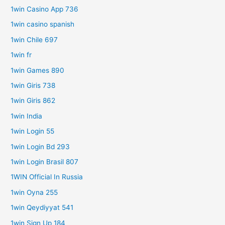
1win Casino App 736
1win casino spanish
1win Chile 697
1win fr
1win Games 890
1win Giris 738
1win Giris 862
1win India
1win Login 55
1win Login Bd 293
1win Login Brasil 807
1WIN Official In Russia
1win Oyna 255
1win Qeydiyyat 541
1win Sign Up 184