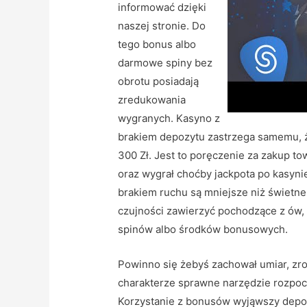
informować dzięki
naszej stronie. Do
tego bonus albo
darmowe spiny bez
obrotu posiadają
zredukowania
wygranych. Kasyno z
brakiem depozytu zastrzega samemu, ż
300 Zł. Jest to poręczenie za zakup to
oraz wygrał choćby jackpota po kasyni
brakiem ruchu są mniejsze niż świetne
czujności zawierzyć pochodzące z ów, i
spinów albo środków bonusowych.
Powinno się żebyś zachował umiar, zr
charakterze sprawne narzędzie rozpoc
Korzystanie z bonusów wyjąwszy depo