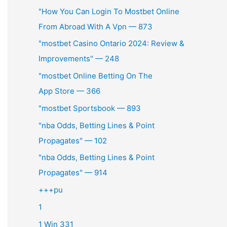
"How You Can Login To Mostbet Online
From Abroad With A Vpn — 873
"mostbet Casino Ontario 2024: Review &
Improvements" — 248
"‎mostbet Online Betting On The
App Store — 366
"mostbet Sportsbook — 893
"nba Odds, Betting Lines & Point
Propagates" — 102
"nba Odds, Betting Lines & Point
Propagates" — 914
+++pu
1
1 Win 331