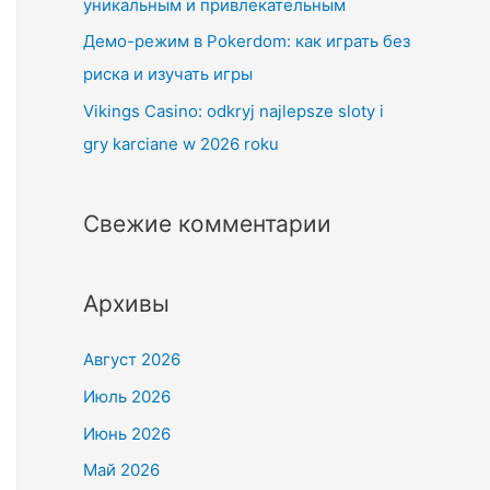
уникальным и привлекательным
Демо-режим в Pokerdom: как играть без
риска и изучать игры
Vikings Casino: odkryj najlepsze sloty i
gry karciane w 2026 roku
Свежие комментарии
Архивы
Август 2026
Июль 2026
Июнь 2026
Май 2026