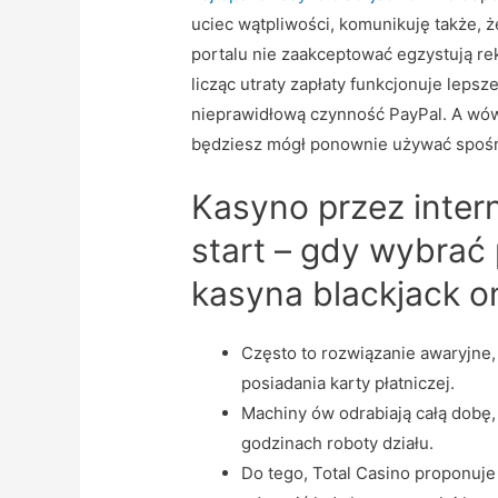
uciec wątpliwości, komunikuję także, 
portalu nie zaakceptować egzystują re
licząc utraty zapłaty funkcjonuje leps
nieprawidłową czynność PayPal. A wów
będziesz mógł ponownie używać spośr
Kasyno przez inter
start – gdy wybrać
kasyna blackjack o
Często to rozwiązanie awaryjne,
posiadania karty płatniczej.
Machiny ów odrabiają całą dobę,
godzinach roboty działu.
Do tego, Total Casino proponuje