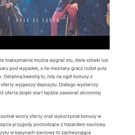
e maksymalnie można wygrać stu, dwie stówki lub
waru pod wypadek, o ile nieznany gracz rozbił pula
e. Odrębną kwestią to, hdy na ogół bonusy z
 oferty wyjąwszy depozytu. Dlatego wystarczy
ż oferta dzięki start będzie zawierać skromniej
ozumiał wzory oferty oraz wykorzystał bonusy w
zęcia przygody pochodzące z hazardem sieciowy.
zytu w kasynach sieciowy to zachwycająca