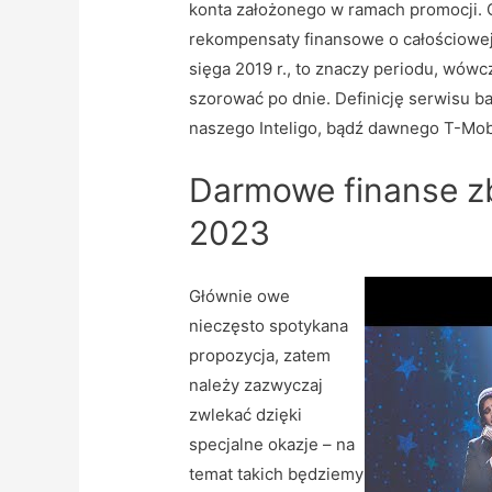
konta założonego w ramach promocji. 
rekompensaty finansowe o całościowe
sięga 2019 r., to znaczy periodu, wó
szorować po dnie. Definicję serwisu
naszego Inteligo, bądź dawnego T-Mob
Darmowe finanse zb
2023
Głównie owe
nieczęsto spotykana
propozycja, zatem
należy zazwyczaj
zwlekać dzięki
specjalne okazje – na
temat takich będziemy