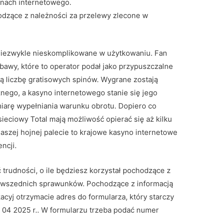
ynach internetowego.
odzące z należności za przelewy zlecone w
niezwykle nieskomplikowane w użytkowaniu. Fan
bawy, które to operator podał jako przypuszczalne
ną liczbę gratisowych spinów. Wygrane zostają
nego, a kasyno internetowego stanie się jego
iarę wypełniania warunku obrotu. Dopiero co
sieciowy Total mają możliwość opierać się aż kilku
aszej hojnej palecie to krajowe kasyno internetowe
ncji.
trudności, o ile będziesz korzystał pochodzące z
wszednich sprawunków. Pochodzące z informacją
kacyj otrzymacie adres do formularza, który starczy
 04 2025 r.. W formularzu trzeba podać numer