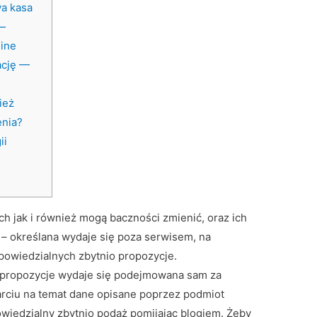
a kasa
 —
line
ację —
ież
enia?
ii
h jak i również mogą baczności zmienić, oraz ich
– określana wydaje się poza serwisem, na
owiedzialnych zbytnio propozycje.
z propozycje wydaje się podejmowana sam za
arciu na temat dane opisane poprzez podmiot
iedzialny zbytnio podaż pomijając blogiem. Żeby