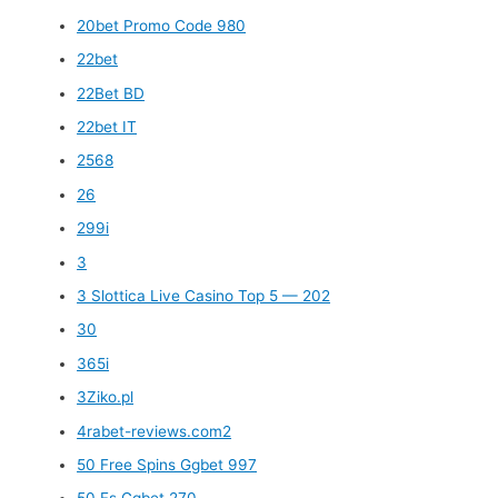
20bet Promo Code 980
22bet
22Bet BD
22bet IT
2568
26
299i
3
3 Slottica Live Casino Top 5 — 202
30
365i
3Ziko.pl
4rabet-reviews.com2
50 Free Spins Ggbet 997