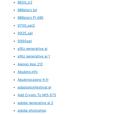
8600_tr2
888starz bd
888starz Pl 480
9700_sat2
9925_sat
9990sat
a16z generative ai
a16z generative ai 1
Aajogo App 212
Abuking.info
Abukingcasino-fr.fr
adaptationfestival.gr
Add Crypto To Mt5 675
adobe generative ai 2
adobe photoshop