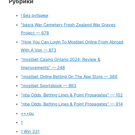
Рубрики
! Без рубрики
"basra War Cemetery Fresh Zealand War Graves
Project — 678
"How You Can Login To Mostbet Online From Abroad
With A Vpn — 873
"mostbet Casino Ontario 2024: Review &
Improvements" — 248
"‎mostbet Online Betting On The App Store — 366
"mostbet Sportsbook — 893
"nba Odds, Betting Lines & Point Propagates" — 102
"nba Odds, Betting Lines & Point Propagates" — 914
+++pu
1
1 Win 331