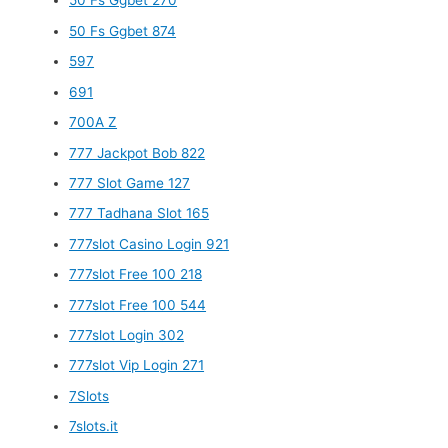
50 Fs Ggbet 270
50 Fs Ggbet 874
597
691
700A Z
777 Jackpot Bob 822
777 Slot Game 127
777 Tadhana Slot 165
777slot Casino Login 921
777slot Free 100 218
777slot Free 100 544
777slot Login 302
777slot Vip Login 271
7Slots
7slots.it