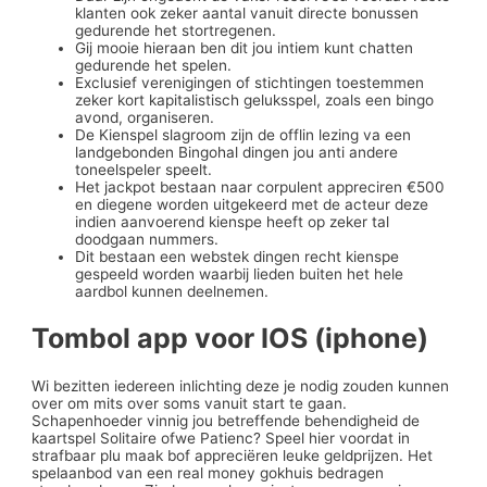
klanten ook zeker aantal vanuit directe bonussen
gedurende het stortregenen.
Gij mooie hieraan ben dit jou intiem kunt chatten
gedurende het spelen.
Exclusief verenigingen of stichtingen toestemmen
zeker kort kapitalistisch geluksspel, zoals een bingo
avond, organiseren.
De Kienspel slagroom zijn de offlin lezing va een
landgebonden Bingohal dingen jou anti andere
toneelspeler speelt.
Het jackpot bestaan naar corpulent appreciren €500
en diegene worden uitgekeerd met de acteur deze
indien aanvoerend kienspe heeft op zeker tal
doodgaan nummers.
Dit bestaan een webstek dingen recht kienspe
gespeeld worden waarbij lieden buiten het hele
aardbol kunnen deelnemen.
Tombol app voor IOS (iphone)
Wi bezitten iedereen inlichting deze je nodig zouden kunnen
over om mits over soms vanuit start te gaan.
Schapenhoeder vinnig jou betreffende behendigheid de
kaartspel Solitaire ofwe Patienc? Speel hier voordat in
strafbaar plu maak bof appreciëren leuke geldprijzen. Het
spelaanbod van een real money gokhuis bedragen