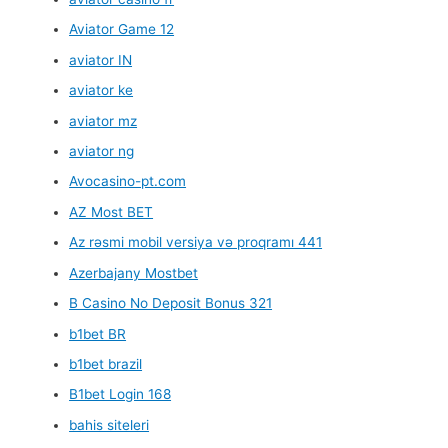
Aviator Game 12
aviator IN
aviator ke
aviator mz
aviator ng
Avocasino-pt.com
AZ Most BET
Az rəsmi mobil versiya və proqramı 441
Azerbajany Mostbet
B Casino No Deposit Bonus 321
b1bet BR
b1bet brazil
B1bet Login 168
bahis siteleri