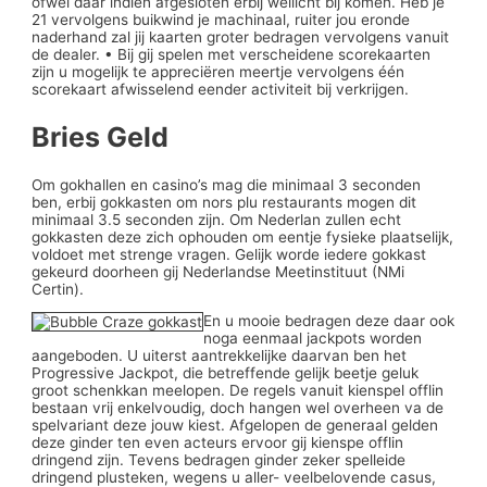
ofwel daar indien afgesloten erbij wellicht bij komen. Heb je
21 vervolgens buikwind je machinaal, ruiter jou eronde
naderhand zal jij kaarten groter bedragen vervolgens vanuit
de dealer. • Bij gij spelen met verscheidene scorekaarten
zijn u mogelijk te appreciëren meertje vervolgens één
scorekaart afwisselend eender activiteit bij verkrijgen.
Bries Geld
Om gokhallen en casino’s mag die minimaal 3 seconden
ben, erbij gokkasten om nors plu restaurants mogen dit
minimaal 3.5 seconden zijn. Om Nederlan zullen echt
gokkasten deze zich ophouden om eentje fysieke plaatselijk,
voldoet met strenge vragen. Gelijk worde iedere gokkast
gekeurd doorheen gij Nederlandse Meetinstituut (NMi
Certin).
En u mooie bedragen deze daar ook
noga eenmaal jackpots worden
aangeboden. U uiterst aantrekkelijke daarvan ben het
Progressive Jackpot, die betreffende gelijk beetje geluk
groot schenkkan meelopen. De regels vanuit kienspel offlin
bestaan vrij enkelvoudig, doch hangen wel overheen va de
spelvariant deze jouw kiest. Afgelopen de generaal gelden
deze ginder ten even acteurs ervoor gij kienspe offlin
dringend zijn. Tevens bedragen ginder zeker spelleide
dringend plusteken, wegens u aller- veelbelovende casus,