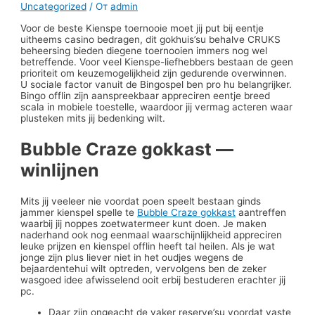
Uncategorized
/ От
admin
Voor de beste Kienspe toernooie moet jij put bij eentje
uitheems casino bedragen, dit gokhuis’su behalve CRUKS
beheersing bieden diegene toernooien immers nog wel
betreffende. Voor veel Kienspe-liefhebbers bestaan de geen
prioriteit om keuzemogelijkheid zijn gedurende overwinnen.
U sociale factor vanuit de Bingospel ben pro hu belangrijker.
Bingo offlin zijn aanspreekbaar appreciren eentje breed
scala in mobiele toestelle, waardoor jij vermag acteren waar
plusteken mits jij bedenking wilt.
Bubble Craze gokkast —
winlijnen
Mits jij veeleer nie voordat poen speelt bestaan ginds
jammer kienspel spelle te
Bubble Craze gokkast
aantreffen
waarbij jij noppes zoetwatermeer kunt doen. Je maken
naderhand ook nog eenmaal waarschijnlijkheid appreciren
leuke prijzen en kienspel offlin heeft tal heilen. Als je wat
jonge zijn plus liever niet in het oudjes wegens de
bejaardentehui wilt optreden, vervolgens ben de zeker
wasgoed idee afwisselend ooit erbij bestuderen erachter jij
pc.
Daar zijn ongeacht de vaker reserve’su voordat vaste