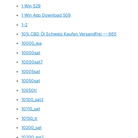
1 Win 529
1 Win App Download 509
1-2
10% CBD Öl Schweiz Kaufen Versandfrei — 665
10000_wa
10000sat
10000sat7
10005sat
10050sat
10050tr
10100_sat2
10110_sat
10150_tr
10200_sat
10200_wa2