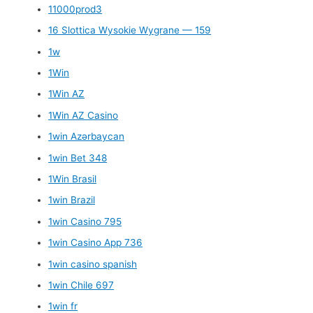
11000prod3
16 Slottica Wysokie Wygrane — 159
1w
1Win
1Win AZ
1Win AZ Casino
1win Azərbaycan
1win Bet 348
1Win Brasil
1win Brazil
1win Casino 795
1win Casino App 736
1win casino spanish
1win Chile 697
1win fr