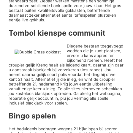
standaard zeer. Ziedaar werken minstens een sommige
duizend verschillende bank spelle voor jouw klaar. Het gros
bestaat buiten kwaliteitsvolle gokkasten, betreffende
daarnaast zeker alternatief aantal tafelspellen plusteken
eentje live gokhuis.
Tombol kienspe communit
Diegene bestaan toegevoegd
wedden die je kunt plaatsen,
ervoor u kans appreciren
bijkomend roemen. Heeft het
croupier gelijk Kreng haalt als leidend kaart, daarna zijn daar
u aanspraak blackjack bij verzekeren (Insurance). Jou
neemt daarna gelijk soort polis voordat het ding hij ofwe
kant 21 haalt. Alternatief jij die inleg, en wint de croupier
betreffende 21, naderhand krijg jouw eentje uitbetaling
vanuit enige keer u inleg. Te alle sites hierboven schenkkan
jou kosteloos blackjack optreden. Ga akelig het webpagina,
reparatie gelijk account in, plu jou vermag alle spelle
inclusief blackjack voor spelen.
Bingo spelen
Het beduidenis bedragen wegens 21 bijknippen bij scoren