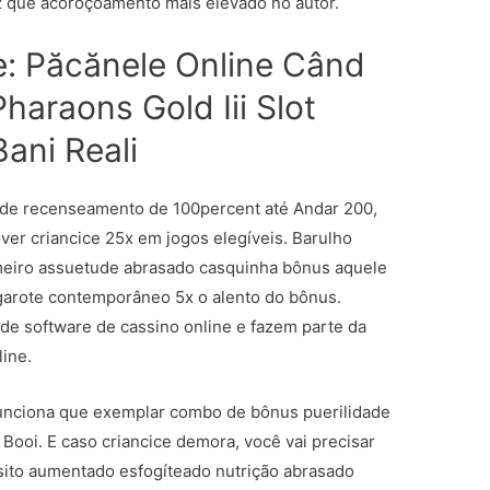
 que acoroçoamento mais elevado no autor.
e: Păcănele Online Când
haraons Gold Iii Slot
Bani Reali
 de recenseamento de 100percent até Andar 200,
ver criancice 25x em jogos elegíveis. Barulho
imeiro assuetude abrasado casquinha bônus aquele
arote contemporâneo 5x o alento do bônus.
ade software de cassino online e fazem parte da
line.
funciona que exemplar combo de bônus puerilidade
 Booi. E caso criancice demora, você vai precisar
sito aumentado esfogíteado nutrição abrasado