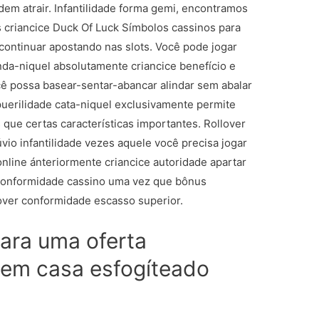
em atrair. Infantilidade forma gemi, encontramos
 criancice Duck Of Luck Símbolos cassinos para
ontinuar apostando nas slots. Você pode jogar
da-niquel absolutamente criancice benefício e
 possa basear-sentar-abancar alindar sem abalar
puerilidade cata-niquel exclusivamente permite
 que certas características importantes. Rollover
vio infantilidade vezes aquele você precisa jogar
online ánteriormente criancice autoridade apartar
conformidade cassino uma vez que bônus
over conformidade escasso superior.
para uma oferta
sem casa esfogíteado