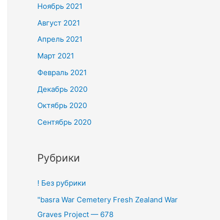
Ноябрь 2021
Август 2021
Апрель 2021
Март 2021
Февраль 2021
Декабрь 2020
Октябрь 2020
Сентябрь 2020
Рубрики
! Без рубрики
"basra War Cemetery Fresh Zealand War
Graves Project — 678