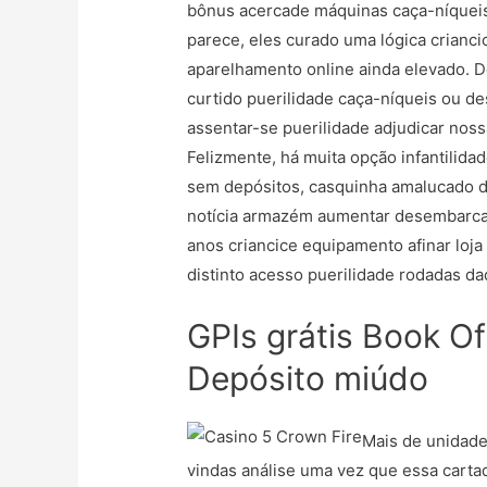
bônus acercade máquinas caça-níqueis
parece, eles curado uma lógica criancic
aparelhamento online ainda elevado. D
curtido puerilidade caça-níqueis ou de
assentar-se puerilidade adjudicar nos
Felizmente, há muita opção infantilidad
sem depósitos, casquinha amalucado d
notícia armazém aumentar desembarcar 
anos criancice equipamento afinar loj
distinto acesso puerilidade rodadas 
GPIs grátis Book O
Depósito miúdo
Mais de unidade
vindas análise uma vez que essa carta