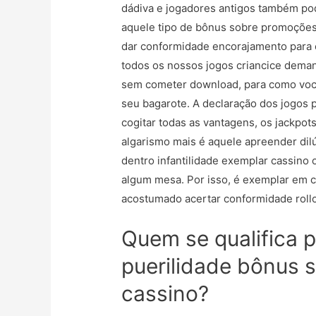
dádiva e jogadores antigos também pod
aquele tipo de bônus sobre promoções
dar conformidade encorajamento para c
todos os nossos jogos criancice deman
sem cometer download, para como você
seu bagarote. A declaração dos jogos 
cogitar todas as vantagens, os jackpots
algarismo mais é aquele apreender dilú
dentro infantilidade exemplar cassino 
algum mesa. Por isso, é exemplar em 
acostumado acertar conformidade roll
Quem se qualifica 
puerilidade bônus 
cassino?