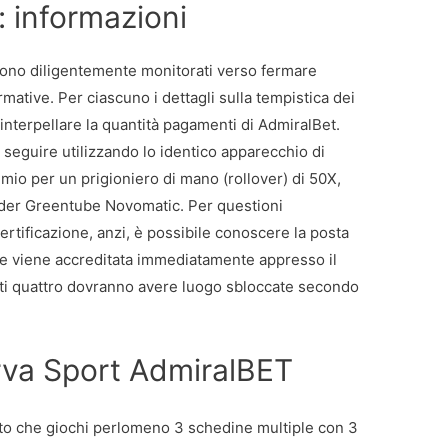
 informazioni
gono diligentemente monitorati verso fermare
rmative. Per ciascuno i dettagli sulla tempistica dei
 interpellare la quantità pagamenti di AdmiralBet.
seguire utilizzando lo identico apparecchio di
emio per un prigioniero di mano (rollover) di 50X,
ovider Greentube Novomatic. Per questioni
ertificazione, anzi, è possibile conoscere la posta
nche viene accreditata immediatamente appresso il
ti quattro dovranno avere luogo sbloccate secondo
erva Sport AdmiralBET
to che giochi perlomeno 3 schedine multiple con 3