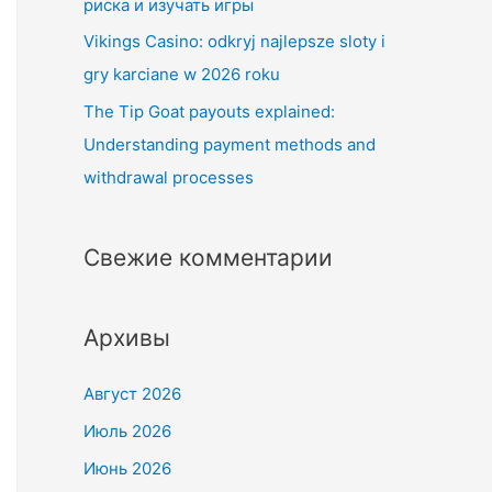
риска и изучать игры
Vikings Casino: odkryj najlepsze sloty i
gry karciane w 2026 roku
The Tip Goat payouts explained:
Understanding payment methods and
withdrawal processes
Свежие комментарии
Архивы
Август 2026
Июль 2026
Июнь 2026