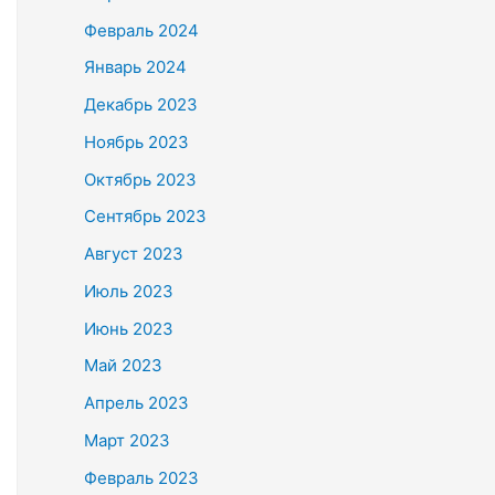
Февраль 2024
Январь 2024
Декабрь 2023
Ноябрь 2023
Октябрь 2023
Сентябрь 2023
Август 2023
Июль 2023
Июнь 2023
Май 2023
Апрель 2023
Март 2023
Февраль 2023