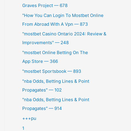
Graves Project — 678
"How You Can Login To Mostbet Online
From Abroad With A Vpn — 873
"mostbet Casino Ontario 2024: Review &
Improvements" — 248
"‎mostbet Online Betting On The
App Store — 366
"mostbet Sportsbook — 893
"nba Odds, Betting Lines & Point
Propagates" — 102
"nba Odds, Betting Lines & Point
Propagates" — 914
+++pu
1