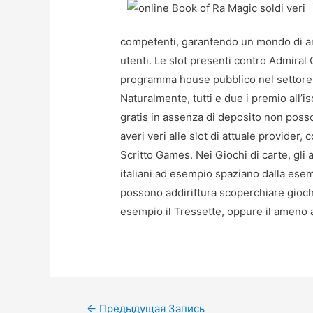
competenti, garantendo un mondo di art
utenti. Le slot presenti contro Admiral 
programma house pubblico nel settore 
Naturalmente, tutti e due i premio all’
gratis in assenza di deposito non poss
averi veri alle slot di attuale provider,
Scritto Games. Nei Giochi di carte, gli 
italiani ad esempio spaziano dalla esem
possono addirittura scoperchiare gioch
esempio il Tressette, oppure il ameno 
Навигация
←
Предыдущая Запись