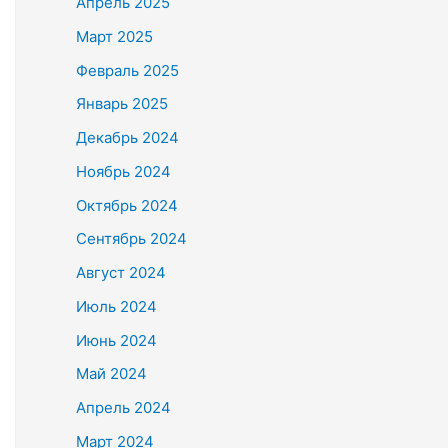
Апрель 2025
Март 2025
Февраль 2025
Январь 2025
Декабрь 2024
Ноябрь 2024
Октябрь 2024
Сентябрь 2024
Август 2024
Июль 2024
Июнь 2024
Май 2024
Апрель 2024
Март 2024