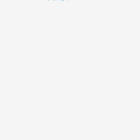
по
записям