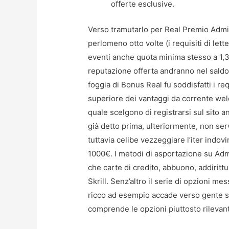
offerte esclusive.
Verso tramutarlo per Real Premio Admi
perlomeno otto volte (i requisiti di let
eventi anche quota minima stesso a 1,30
reputazione offerta andranno nel sald
foggia di Bonus Real fu soddisfatti i req
superiore dei vantaggi da corrente wel
quale scelgono di registrarsi sul sito
già detto prima, ulteriormente, non se
tuttavia celibe vezzeggiare l’iter indo
1000€. I metodi di asportazione su Adm
che carte di credito, abbuono, addiritt
Skrill. Senz’altro il serie di opzioni m
ricco ad esempio accade verso gente si
comprende le opzioni piuttosto rilevanti