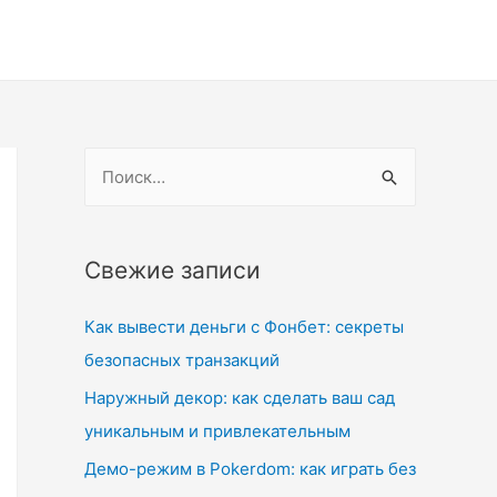
Н
а
й
т
Свежие записи
и
Как вывести деньги с Фонбет: секреты
:
безопасных транзакций
Наружный декор: как сделать ваш сад
уникальным и привлекательным
Демо-режим в Pokerdom: как играть без