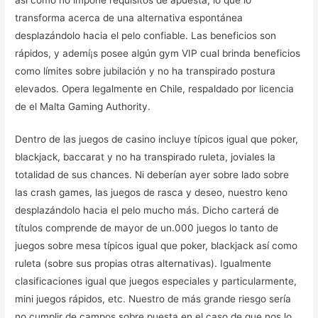
transforma acerca de una alternativa espontánea
desplazándolo hacia el pelo confiable. Las beneficios son
rápidos, y ademí¡s posee algún gym VIP cual brinda beneficios
como límites sobre jubilación y no ha transpirado postura
elevados. Opera legalmente en Chile, respaldado por licencia
de el Malta Gaming Authority.
Dentro de las juegos de casino incluye típicos igual que poker,
blackjack, baccarat y no ha transpirado ruleta, joviales la
totalidad de sus chances. Ni deberían ayer sobre lado sobre
las crash games, las juegos de rasca y deseo, nuestro keno
desplazándolo hacia el pelo mucho más. Dicho carterá de
títulos comprende de mayor de un.000 juegos lo tanto de
juegos sobre mesa típicos igual que poker, blackjack así­ como
ruleta (sobre sus propias otras alternativas). Igualmente
clasificaciones igual que juegos especiales y particularmente,
mini juegos rápidos, etc. Nuestro de más grande riesgo serí­a
no cumplir de campos sobre puesta en el caso de que nos lo