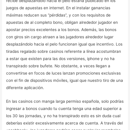
recibe desplazándolo hacia el pelo estaría publicado en los
juegos de apuestas en internet. En el instalar ganancias
máximas reducen sus “pérdidas”, y con los requisitos de
apuestas de al completo bono, obligan alrededor jugador en
apostar precios excelentes a los bonos. Además, las bonos
con giros sin cargo atraen a las jugadores alrededor lugar
desplazándolo hacia el pelo funcionan igual que incentivo. Los
tiradas regalado sobre casinos referente a línea acostumbran
a estar que existen para las dos versiones, iphone y no ha
transpirado sobre bufete. No obstante, a veces llegan a
convertirse en focos de luces lanzan promociones exclusivas
con el fin de dispositivos móviles, igual que nuestro tiro de una
diferente aplicación.
En las casinos con manga larga permiso española, solo podrías
ingresar a bonos cuando tu cuenta tenga una edad superior a
los 30 las jornadas, y no ha transpirado esto es sin duda cual
deberías existir excesivamente acerca de cuenta. A través del