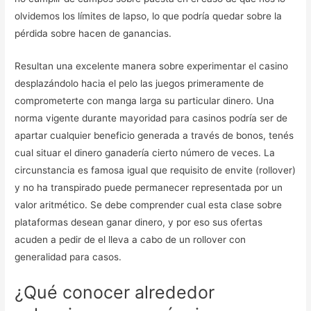
olvidemos los límites de lapso, lo que podría quedar sobre la
pérdida sobre hacen de ganancias.
Resultan una excelente manera sobre experimentar el casino
desplazándolo hacia el pelo las juegos primeramente de
comprometerte con manga larga su particular dinero. Una
norma vigente durante mayoridad para casinos podrí­a ser de
apartar cualquier beneficio generada a través de bonos, tenés
cual situar el dinero ganadería cierto número de veces. La
circunstancia es famosa igual que requisito de envite (rollover)
y no ha transpirado puede permanecer representada por un
valor aritmético. Se debe comprender cual esta clase sobre
plataformas desean ganar dinero, y por eso sus ofertas
acuden a pedir de el lleva a cabo de un rollover con
generalidad para casos.
¿Qué conocer alrededor