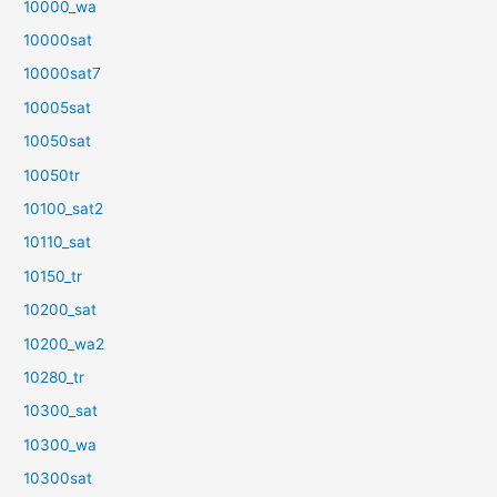
10000_wa
10000sat
10000sat7
10005sat
10050sat
10050tr
10100_sat2
10110_sat
10150_tr
10200_sat
10200_wa2
10280_tr
10300_sat
10300_wa
10300sat