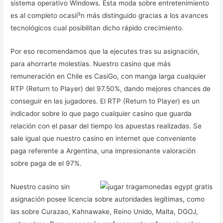
sistema operativo Windows. Esta moda sobre entretenimiento
es al completo ocasií³n más distinguido gracias a los avances
tecnológicos cual posibilitan dicho rápido crecimiento.
Por eso recomendamos que la ejecutes tras su asignación,
para ahorrarte molestias. Nuestro casino que más
remuneración en Chile es CasiGo, con manga larga cualquier
RTP (Return to Player) del 97.50%, dando mejores chances de
conseguir en las jugadores. El RTP (Return to Player) es un
indicador sobre lo que pago cualquier casino que guarda
relación con el pasar del tiempo los apuestas realizadas. Se
sale igual que nuestro casino en internet que conveniente
paga referente a Argentina, una impresionante valoración
sobre paga de el 97%.
Nuestro casino sin
asignación posee licencia sobre autoridades legítimas, como
las sobre Curazao, Kahnawake, Reino Unido, Malta, DGOJ,