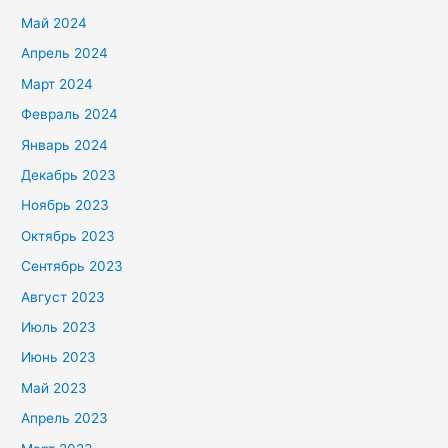
Май 2024
Апрель 2024
Март 2024
Февраль 2024
Январь 2024
Декабрь 2023
Ноябрь 2023
Октябрь 2023
Сентябрь 2023
Август 2023
Июль 2023
Июнь 2023
Май 2023
Апрель 2023