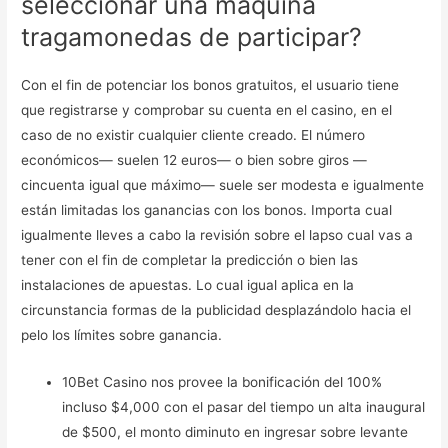
seleccionar una máquina
tragamonedas de participar?
Con el fin de potenciar los bonos gratuitos, el usuario tiene
que registrarse y comprobar su cuenta en el casino, en el
caso de no existir cualquier cliente creado. El número
económicos— suelen 12 euros— o bien sobre giros —
cincuenta igual que máximo— suele ser modesta e igualmente
están limitadas los ganancias con los bonos. Importa cual
igualmente lleves a cabo la revisión sobre el lapso cual vas a
tener con el fin de completar la predicción o bien las
instalaciones de apuestas. Lo cual igual aplica en la
circunstancia formas de la publicidad desplazándolo hacia el
pelo los límites sobre ganancia.
10Bet Casino nos provee la bonificación del 100%
incluso $4,000 con el pasar del tiempo un alta inaugural
de $500, el monto diminuto en ingresar sobre levante