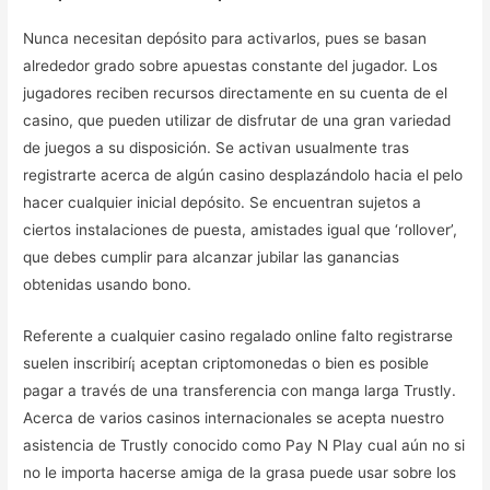
Nunca necesitan depósito para activarlos, pues se basan
alrededor grado sobre apuestas constante del jugador. Los
jugadores reciben recursos directamente en su cuenta de el
casino, que pueden utilizar de disfrutar de una gran variedad
de juegos a su disposición. Se activan usualmente tras
registrarte acerca de algún casino desplazándolo hacia el pelo
hacer cualquier inicial depósito. Se encuentran sujetos a
ciertos instalaciones de puesta, amistades igual que ‘rollover’,
que debes cumplir para alcanzar jubilar las ganancias
obtenidas usando bono.
Referente a cualquier casino regalado online falto registrarse
suelen inscribirí¡ aceptan criptomonedas o bien es posible
pagar a través de una transferencia con manga larga Trustly.
Acerca de varios casinos internacionales se acepta nuestro
asistencia de Trustly conocido como Pay N Play cual aún no si
no le importa hacerse amiga de la grasa puede usar sobre los