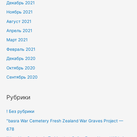
Декабрь 2021
Ноябрь 2021
Август 2021
Апрель 2021
Март 2021
Февраль 2021
Декабрь 2020
Октябрь 2020
Сентябрь 2020
Рубрики
! Без рубрики
"basra War Cemetery Fresh Zealand War Graves Project —
678