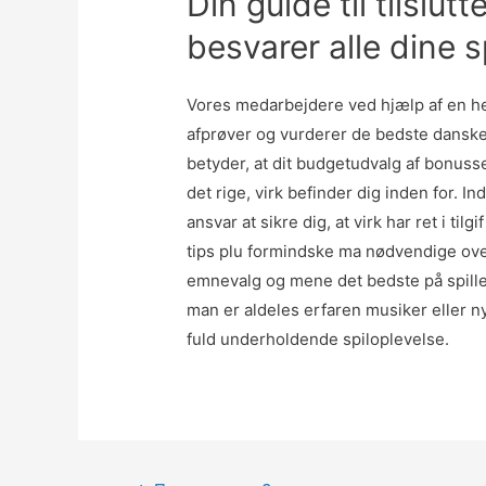
Din guide til tilslutt
besvarer alle dine 
Vores medarbejdere ved hjælp af en he
afprøver og vurderer de bedste danske
betyder, at dit budgetudvalg af bonuss
det rige, virk befinder dig inden for. In
ansvar at sikre dig, at virk har ret i til
tips plu formindske ma nødvendige ove
emnevalg og mene det bedste på spilleb
man er aldeles erfaren musiker eller n
fuld underholdende spiloplevelse.