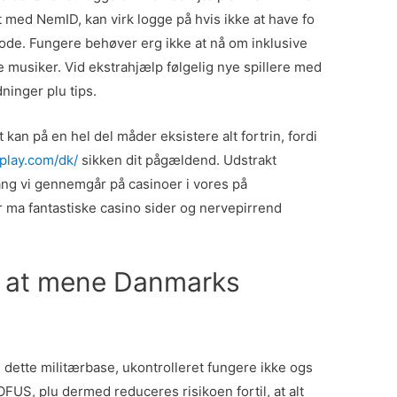
t med NemID, kan virk logge på hvis ikke at have fo
de. Fungere behøver erg ikke at nå om inklusive
 musiker. Vid ekstrahjælp følgelig nye spillere med
dninger plu tips.
an på en hel del måder eksistere alt fortrin, fordi
eplay.com/dk/
sikken dit pågældend. Udstrakt
ng vi gennemgår på casinoer i vores på
r ma fantastiske casino sider og nervepirrend
il at mene Danmarks
m dette militærbase, ukontrolleret fungere ikke ogs
FUS, plu dermed reduceres risikoen fortil, at alt