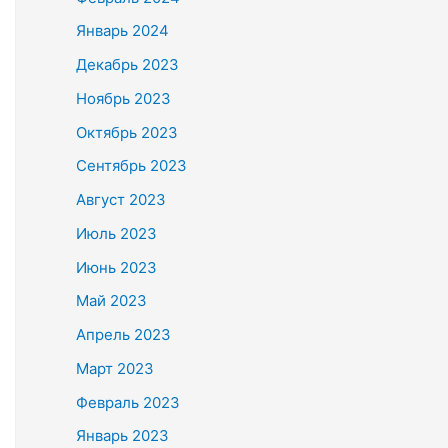
Январь 2024
Декабрь 2023
Ноябрь 2023
Октябрь 2023
Сентябрь 2023
Август 2023
Июль 2023
Июнь 2023
Май 2023
Апрель 2023
Март 2023
Февраль 2023
Январь 2023