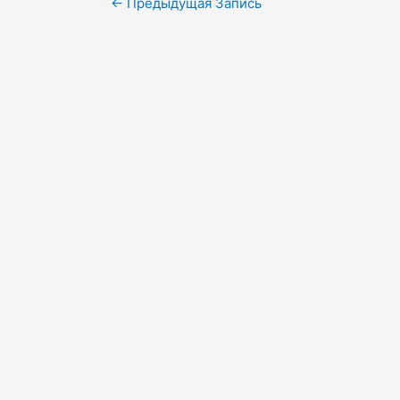
Навигация
←
Предыдущая Запись
по
записям