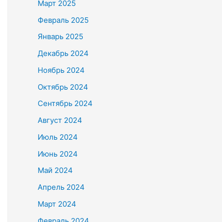
Март 2025
Февраль 2025
Январь 2025
Декабрь 2024
Ноябрь 2024
Октябрь 2024
Сентябрь 2024
Август 2024
Июль 2024
Июнь 2024
Май 2024
Апрель 2024
Март 2024
Февраль 2024