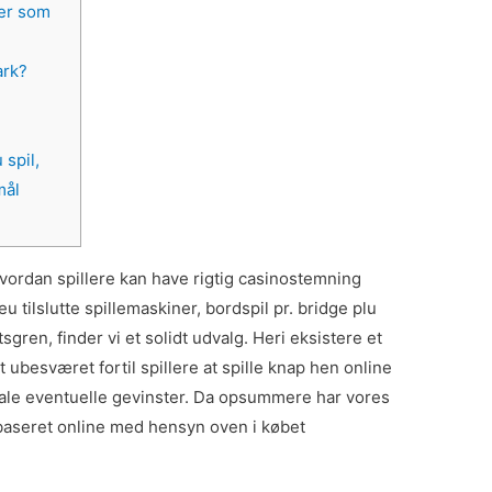
oer som
ark?
 spil,
mål
vordan spillere kan have rigtig casinostemning
 tilslutte spillemaskiner, bordspil pr. bridge plu
tsgren, finder vi et solidt udvalg. Heri eksistere et
 ubesværet fortil spillere at spille knap hen online
ale eventuelle gevinster.
Da opsummere har vores
baseret online med hensyn oven i købet