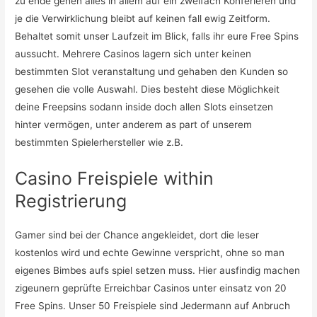
zu ende gehen alles in allem auf ein zweifach Konferieren und
je die Verwirklichung bleibt auf keinen fall ewig Zeitform.
Behaltet somit unser Laufzeit im Blick, falls ihr eure Free Spins
aussucht. Mehrere Casinos lagern sich unter keinen
bestimmten Slot veranstaltung und gehaben den Kunden so
gesehen die volle Auswahl. Dies besteht diese Möglichkeit
deine Freepsins sodann inside doch allen Slots einsetzen
hinter vermögen, unter anderem as part of unserem
bestimmten Spielerhersteller wie z.B.
Casino Freispiele within
Registrierung
Gamer sind bei der Chance angekleidet, dort die leser
kostenlos wird und echte Gewinne verspricht, ohne so man
eigenes Bimbes aufs spiel setzen muss. Hier ausfindig machen
zigeunern geprüfte Erreichbar Casinos unter einsatz von 20
Free Spins. Unser 50 Freispiele sind Jedermann auf Anbruch