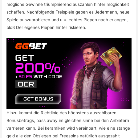
mögliche Gewinne triumphierend auszahlen hinter möglichkeit
schaffen. Nachfolgende Freispiele geben es Jedermann, neue
Spiele auszuprobieren und u.u. echtes Piepen nach erlangen,
bloß Der eigenes Piepen hinter riskieren.
Hinzu kommt die Richtlinie des höchstens auszahlbaren
Bonusbetrags, pass away im gleichen sinne bei den Anbietern
varrieren kann. Bei keramiken wird vereinbart, wie eine stange
geld alle den Obsiegen bei Freespins natürlich ausgezahlt