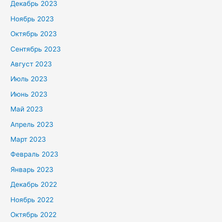
Декабрь 2023
Ноябрь 2023
Октябрь 2023
Сентябрь 2023
Август 2023
Июль 2023
Июнь 2023
Май 2023
Апрель 2023
Март 2023
Февраль 2023
Январь 2023
Декабрь 2022
Ноябрь 2022
Октябрь 2022