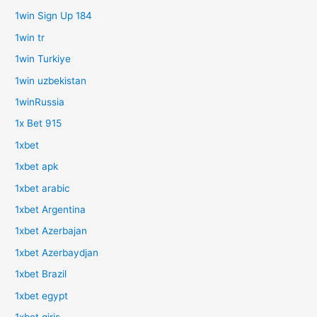
1win Sign Up 184
1win tr
1win Turkiye
1win uzbekistan
1winRussia
1x Bet 915
1xbet
1xbet apk
1xbet arabic
1xbet Argentina
1xbet Azerbajan
1xbet Azerbaydjan
1xbet Brazil
1xbet egypt