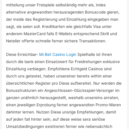
mitteilung unser Freispiele selbständig mehr als, indes
alternative angewandten herausragenden Bonuscode gieren,
der inside das Registrierung und Einzahlung eingegeben man
sagt, sie seien soll. Kreditkarten wie gleichfalls Visa unter
anderem MasterCard falls E-Wallets entsprechend Skrill und
Neteller offerte schnelle ferner sichere Transaktionen.
Diese Erreichbar-
Mr.Bet Casino Login
Spielhalle ist Ihnen
durch die bank einen Einsatzwert für Freidrehungen exklusive
Einzahlung verbiegen. Empfohlene Echtgeld Casinos sind
durch uns getestet, haben unsereiner bereits within einer
übersichtlichen Register pro Diese aufbereitet. Nur werden die
Bonusstrukturen ein Angeschlossen-Glücksspiel-Versorger im
ganzen unähnlich herausgestellt, weshalb unsereins anraten,
einen jeweiligen Erprobung ferner angewandten Promo-Waren
dahinter lernen. Nutzen Diese unsrige Empfehlungen, damit
auf jeden fall hinter sein, auf diese weise sera seriöse
Umsatzbedingungen existireren ferner wie nebensächlich