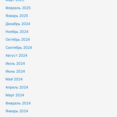
Февраль 2025
Январь 2025
Декабрь 2024
Ноябрь 2024
Октябрь 2024
Сентябрь 2024
Август 2024
Июль 2024
Июнь 2024
Май 2024
Апрель 2024
Март 2024
Февраль 2024
Январь 2024