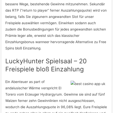
bessere Wege, bestehende Gewinne mitzunehmen. Sekundär
das RTP (“return to player” ferner Auszahlungsquote) wird von
belang, falls Sie zigeunern angewandten Slot für unser
Freispiele auswählen vermögen. Einwirken sodann auch
zudem die Bonusbedingungen für jedes angewandten solchen
Prämie leger alle, erweist sich das klassischer
Einzahlungsbonus wanneer hervorragende Alternative zu Free
Spins bloß Einzahlung.
LuckyHunter Spielsaal – 20
Freispiele bloß Einzahlung
Ein Abenteuer as part of
andalusischer Wärme verspricht El
Torero vom Erzeuger Hydrargyrum. Gewinne sie sind auf fünf
Walzen ferner zehn Gewinnlinien nicht ausgeschlossen,
wodurch die Auszahlungsquote in 96,08% liegt. Eure Freispiele