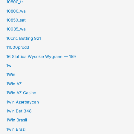
10800_tr
10800_wa
10850_sat
10985_wa
10cric Betting 921
11000prod3
16 Slottica Wysokie Wygrane — 159
1w
1Win
1Win AZ
1Win AZ Casino
1win Azərbaycan
1win Bet 348
1Win Brasil
1win Brazil