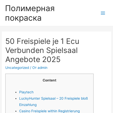
Полимерная
покраска
Main
Men
50 Freispiele je 1 Ecu
Verbunden Spielsaal
Angebote 2025
Uncategorized
/ От
admin
Content
Playtech
LuckyHunter Spielsaal – 20 Freispiele bloß
Einzahlung
Casino Freispiele within Registrierung