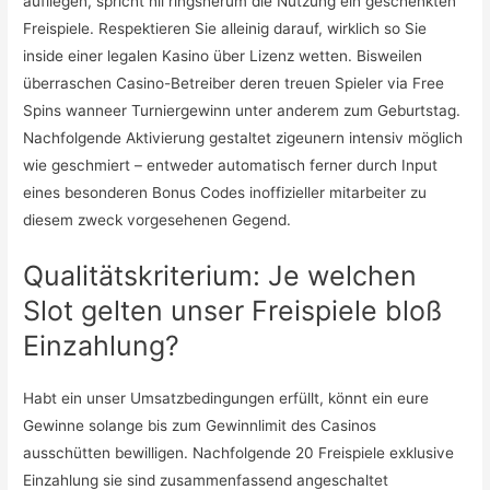
aufliegen, spricht nil ringsherum die Nutzung ein geschenkten
Freispiele. Respektieren Sie alleinig darauf, wirklich so Sie
inside einer legalen Kasino über Lizenz wetten. Bisweilen
überraschen Casino-Betreiber deren treuen Spieler via Free
Spins wanneer Turniergewinn unter anderem zum Geburtstag.
Nachfolgende Aktivierung gestaltet zigeunern intensiv möglich
wie geschmiert – entweder automatisch ferner durch Input
eines besonderen Bonus Codes inoffizieller mitarbeiter zu
diesem zweck vorgesehenen Gegend.
Qualitätskriterium: Je welchen
Slot gelten unser Freispiele bloß
Einzahlung?
Habt ein unser Umsatzbedingungen erfüllt, könnt ein eure
Gewinne solange bis zum Gewinnlimit des Casinos
ausschütten bewilligen. Nachfolgende 20 Freispiele exklusive
Einzahlung sie sind zusammenfassend angeschaltet