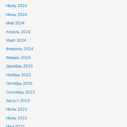
Июль 2024
Июнь 2024
Май 2024
Апрель 2024
Март 2024
Февраль 2024
Январь 2024
Декабрь 2023
Ноябрь 2023
Октябрь 2023
Сентябрь 2023
Август 2023
Июль 2023
Июнь 2023
Май 2023