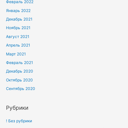
Февраль 2022
Январь 2022
Декабрь 2021
Ноябрь 2021
Август 2021
Апрель 2021
Март 2021
Февраль 2021
Декабрь 2020
Октябрь 2020
Сентябрь 2020
Рубрики
! Без рубрики