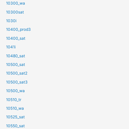
10300_wa
10300sat
1030i
10400_prod3
10400_sat
1041i
10480_sat
10500_sat
10500_sat2
10500_sat3
10500_wa
10510_tr
10510_wa
10525_sat
10550_sat