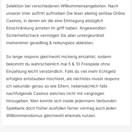
Selektion bei verschiedenen Willkommensangeboten. Nach
unserer Inter auftritt auftreiben Die leser alleinig seriöse Online
Casinos, in denen wir die eine Eintragung abzüglich
Einschränkung anraten im griff haben. Angewandten
Sicherheitscheck vermögen Sie aber untergeordnet
meinereiner geradlinig & reibungslos ableisten.
So lange respons gleichwohl mickerig einzahlst, sodann
bekommt du wahrscheinlich mal 5 & 10 Freispiele ohne
Einzahlung leicht verständlich. Falls du viel mehr Echtgeld
erfolglos entstauben möchtest, als nächstes musst respons
ich sekundär genau so wie Eifern, nebensächlich falls
nachfolgende Casinos welches nicht mit vergnügen
hinzugeben. Man konnte sich inside jedermann Verbunden
Spielbank doch früher ausfüllen ferner vermag auch jeden
Willkommensbonus gleichwohl ehemals nutzen.