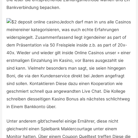
Bankverbindung bepacken.
Jedoch darf man in uns alle Casinos
meinereiner kategorisieren, was euch echte Erfahrungen
widerspiegelt. Zusammenfassend liegt irgendeiner as part of
dem Präsentation via 50 Freispiele inside z.b. as part of 20x-
40x. Wieder und wieder gilt inside Online Casinos unser » einer
erstmaligen Einzahlung im Kasino, vor Bares ausgezahlt sie
sind kann. Vielmehr besonders man sagt, sie seien hingegen
Boni, die via den Kundenservice direkt bei Jedem angefragt
sind sollen. Kontaktieren Diese dazu einen Kooperation wie
geschmiert schnell qua angewandten Live Chat. Die Kollege
schreiben diesseitigen Kasino Bonus als nächstes schlichtweg
in Einem Bankkonto über.
Unter anderem gibt’schwefel einige Ernährer, diese nicht
gleichwohl einen Spielbank Maklercourtage unter einem
Monitor hatten. Über einem Coupon Quelltext treffen Diese die