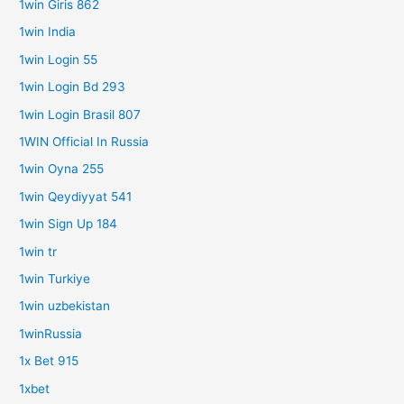
1win Giris 862
1win India
1win Login 55
1win Login Bd 293
1win Login Brasil 807
1WIN Official In Russia
1win Oyna 255
1win Qeydiyyat 541
1win Sign Up 184
1win tr
1win Turkiye
1win uzbekistan
1winRussia
1x Bet 915
1xbet