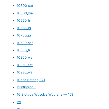
10600_sat
10600_wa
10650_tr
10655_pr
10700_pr
10700_sat
10800_tr
10800_wa
10850_sat
10985_wa
10cric Betting 921
11000prod3
16 Slottica Wysokie Wygrane — 159
1w