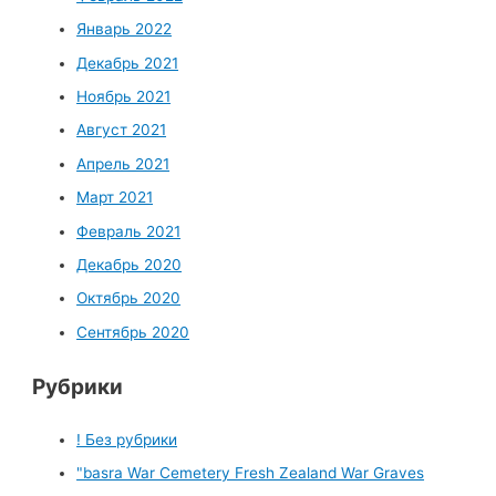
Январь 2022
Декабрь 2021
Ноябрь 2021
Август 2021
Апрель 2021
Март 2021
Февраль 2021
Декабрь 2020
Октябрь 2020
Сентябрь 2020
Рубрики
! Без рубрики
"basra War Cemetery Fresh Zealand War Graves