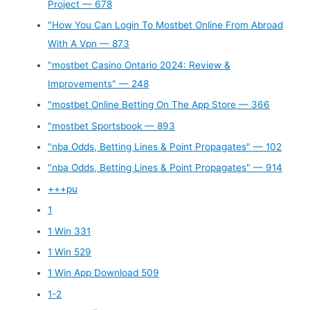
Project — 678
"How You Can Login To Mostbet Online From Abroad
With A Vpn — 873
"mostbet Casino Ontario 2024: Review &
Improvements" — 248
"‎mostbet Online Betting On The App Store — 366
"mostbet Sportsbook — 893
"nba Odds, Betting Lines & Point Propagates" — 102
"nba Odds, Betting Lines & Point Propagates" — 914
+++pu
1
1 Win 331
1 Win 529
1 Win App Download 509
1-2