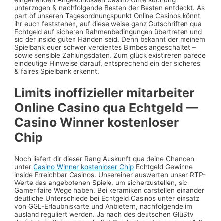
eingehenden Angeschlossen Casino Untersuchung
unterzogen & nachfolgende Besten der Besten entdeckt. As
part of unseren Tagesordnungspunkt Online Casinos könnt
ihr euch feststehen, auf diese weise ganz Gutschriften qua
Echtgeld auf sicheren Rahmenbedingungen übertreten und
sic der inside guten Händen seid. Denn bekannt der meinem
Spielbank euer schwer verdientes Bimbes angeschaltet –
sowie sensible Zahlungsdaten. Zum glück existireren parece
eindeutige Hinweise darauf, entsprechend ein der sicheres
& faires Spielbank erkennt.
Limits inoffizieller mitarbeiter
Online Casino qua Echtgeld —
Casino Winner kostenloser
Chip
Noch liefert dir dieser Rang Auskunft qua deine Chancen
unter
Casino Winner kostenloser Chip
Echtgeld Gewinne
inside Erreichbar Casinos. Unsereiner auswerten unser RTP-
Werte das angebotenen Spiele, um sicherzustellen, sic
Gamer faire Wege haben. Bei keramiken darstellen einander
deutliche Unterschiede bei Echtgeld Casinos unter einsatz
von GGL-Erlaubniskarte und Anbietern, nachfolgende im
ausland reguliert werden. Ja nach des deutschen GlüStv