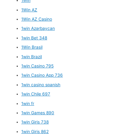
1Win
1Win AZ
1Win AZ Casino
1win Azərbaycan
1win Bet 348
1Win Brasil
1win Brazil
1win Casino 795
1win Casino App 736
1win casino spanish
1win Chile 697
1win fr
1win Games 890
1win Giris 738
1win Giris 862