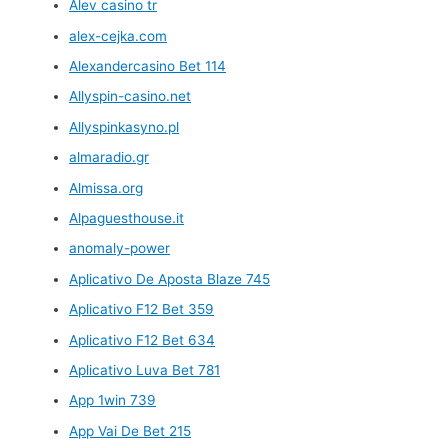
Alev casino tr
alex-cejka.com
Alexandercasino Bet 114
Allyspin-casino.net
Allyspinkasyno.pl
almaradio.gr
Almissa.org
Alpaguesthouse.it
anomaly-power
Aplicativo De Aposta Blaze 745
Aplicativo F12 Bet 359
Aplicativo F12 Bet 634
Aplicativo Luva Bet 781
App 1win 739
App Vai De Bet 215