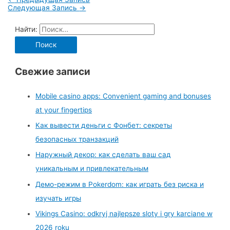
Следующая Запись
→
Найти:
Свежие записи
Mobile casino apps: Convenient gaming and bonuses
at your fingertips
Как вывести деньги с Фонбет: секреты
безопасных транзакций
Наружный декор: как сделать ваш сад
уникальным и привлекательным
Демо-режим в Pokerdom: как играть без риска и
изучать игры
Vikings Casino: odkryj najlepsze sloty i gry karciane w
2026 roku