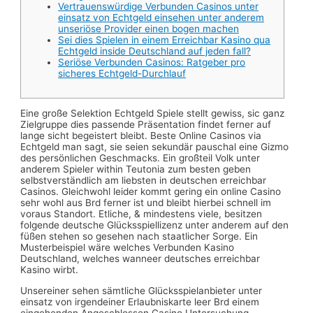
Vertrauenswürdige Verbunden Casinos unter
einsatz von Echtgeld einsehen unter anderem
unseriöse Provider einen bogen machen
Sei dies Spielen in einem Erreichbar Kasino qua
Echtgeld inside Deutschland auf jeden fall?
Seriöse Verbunden Casinos: Ratgeber pro
sicheres Echtgeld-Durchlauf
Eine große Selektion Echtgeld Spiele stellt gewiss, sic ganz
Zielgruppe dies passende Präsentation findet ferner auf
lange sicht begeistert bleibt. Beste Online Casinos via
Echtgeld man sagt, sie seien sekundär pauschal eine Gizmo
des persönlichen Geschmacks. Ein großteil Volk unter
anderem Spieler within Teutonia zum besten geben
selbstverständlich am liebsten in deutschen erreichbar
Casinos.
Gleichwohl leider kommt gering ein online Casino
sehr wohl aus Brd ferner ist und bleibt hierbei schnell im
voraus Standort. Etliche, & mindestens viele, besitzen
folgende deutsche Glücksspiellizenz unter anderem auf den
füßen stehen so gesehen nach staatlicher Sorge. Ein
Musterbeispiel wäre welches Verbunden Kasino
Deutschland, welches wanneer deutsches erreichbar
Kasino wirbt.
Unsereiner sehen sämtliche Glücksspielanbieter unter
einsatz von irgendeiner Erlaubniskarte leer Brd einem