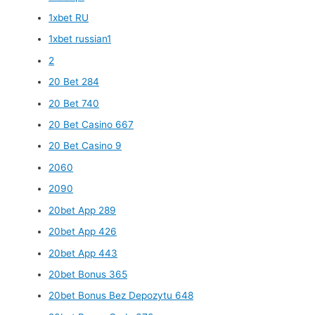
1xbet RU
1xbet russian1
2
20 Bet 284
20 Bet 740
20 Bet Casino 667
20 Bet Casino 9
2060
2090
20bet App 289
20bet App 426
20bet App 443
20bet Bonus 365
20bet Bonus Bez Depozytu 648