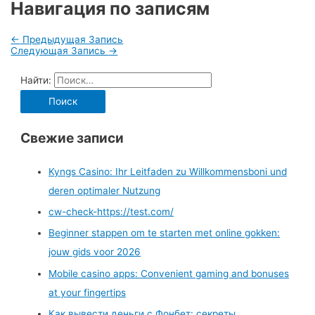
Навигация по записям
←
Предыдущая Запись
Следующая Запись
→
Найти:
Свежие записи
Kyngs Casino: Ihr Leitfaden zu Willkommensboni und
deren optimaler Nutzung
cw-check-https://test.com/
Beginner stappen om te starten met online gokken:
jouw gids voor 2026
Mobile casino apps: Convenient gaming and bonuses
at your fingertips
Как вывести деньги с Фонбет: секреты