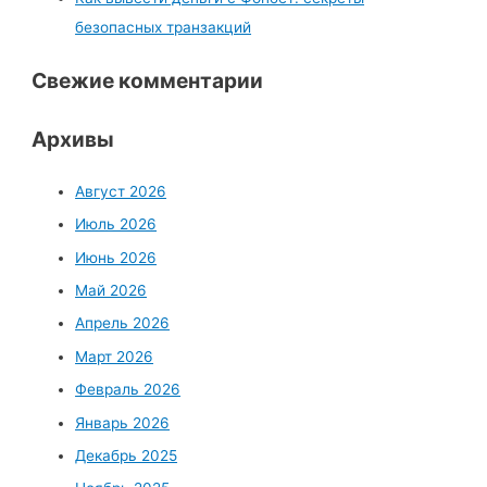
безопасных транзакций
Свежие комментарии
Архивы
Август 2026
Июль 2026
Июнь 2026
Май 2026
Апрель 2026
Март 2026
Февраль 2026
Январь 2026
Декабрь 2025