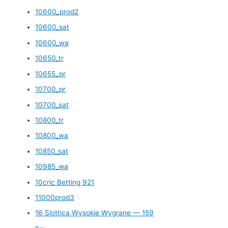
10600_prod2
10600_sat
10600_wa
10650_tr
10655_pr
10700_pr
10700_sat
10800_tr
10800_wa
10850_sat
10985_wa
10cric Betting 921
11000prod3
16 Slottica Wysokie Wygrane — 159