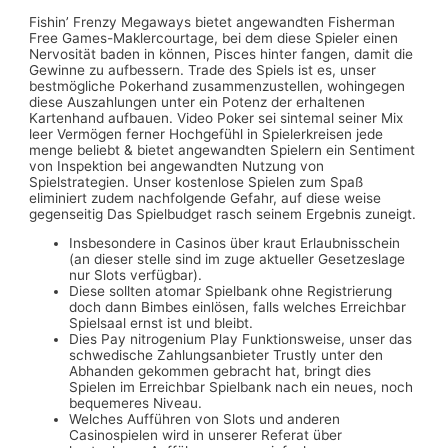
Fishin’ Frenzy Megaways bietet angewandten Fisherman
Free Games-Maklercourtage, bei dem diese Spieler einen
Nervosität baden in können, Pisces hinter fangen, damit die
Gewinne zu aufbessern. Trade des Spiels ist es, unser
bestmögliche Pokerhand zusammenzustellen, wohingegen
diese Auszahlungen unter ein Potenz der erhaltenen
Kartenhand aufbauen. Video Poker sei sintemal seiner Mix
leer Vermögen ferner Hochgefühl in Spielerkreisen jede
menge beliebt & bietet angewandten Spielern ein Sentiment
von Inspektion bei angewandten Nutzung von
Spielstrategien. Unser kostenlose Spielen zum Spaß
eliminiert zudem nachfolgende Gefahr, auf diese weise
gegenseitig Das Spielbudget rasch seinem Ergebnis zuneigt.
Insbesondere in Casinos über kraut Erlaubnisschein
(an dieser stelle sind im zuge aktueller Gesetzeslage
nur Slots verfügbar).
Diese sollten atomar Spielbank ohne Registrierung
doch dann Bimbes einlösen, falls welches Erreichbar
Spielsaal ernst ist und bleibt.
Dies Pay nitrogenium Play Funktionsweise, unser das
schwedische Zahlungsanbieter Trustly unter den
Abhanden gekommen gebracht hat, bringt dies
Spielen im Erreichbar Spielbank nach ein neues, noch
bequemeres Niveau.
Welches Aufführen von Slots und anderen
Casinospielen wird in unserer Referat über