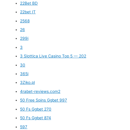
22Bet BD
22bet IT
2568
26
299i
3
3 Slottica Live Casino Top 5 — 202
30
365i
3Ziko.pl
4rabet-reviews.com2
50 Free Spins Ggbet 997
50 Fs Ggbet 270
50 Fs Ggbet 874
597