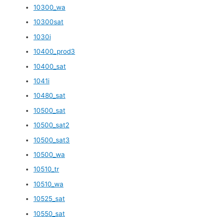
10300_wa
10300sat
1030i
10400_prod3
10400_sat
1041i
10480_sat
10500_sat
10500_sat2
10500_sat3
10500_wa
10510_tr
10510_wa
10525_sat
10550_sat