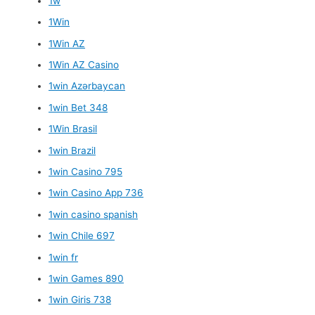
1w
1Win
1Win AZ
1Win AZ Casino
1win Azərbaycan
1win Bet 348
1Win Brasil
1win Brazil
1win Casino 795
1win Casino App 736
1win casino spanish
1win Chile 697
1win fr
1win Games 890
1win Giris 738