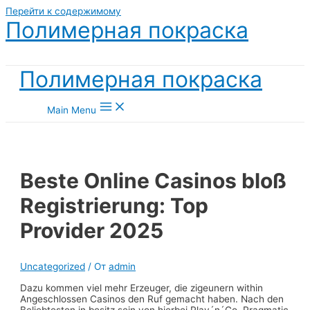
Перейти к содержимому
Полимерная покраска
Полимерная покраска
Main Menu
Beste Online Casinos bloß
Registrierung: Top
Provider 2025
Uncategorized
/ От
admin
Dazu kommen viel mehr Erzeuger, die zigeunern within
Angeschlossen Casinos den Ruf gemacht haben. Nach den