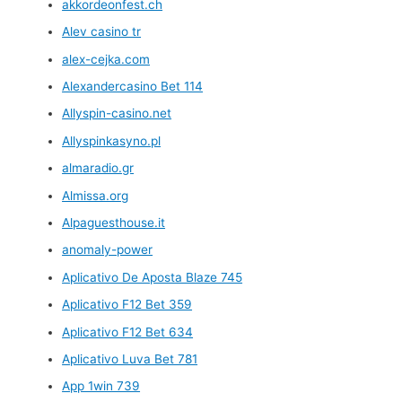
akkordeonfest.ch
Alev casino tr
alex-cejka.com
Alexandercasino Bet 114
Allyspin-casino.net
Allyspinkasyno.pl
almaradio.gr
Almissa.org
Alpaguesthouse.it
anomaly-power
Aplicativo De Aposta Blaze 745
Aplicativo F12 Bet 359
Aplicativo F12 Bet 634
Aplicativo Luva Bet 781
App 1win 739