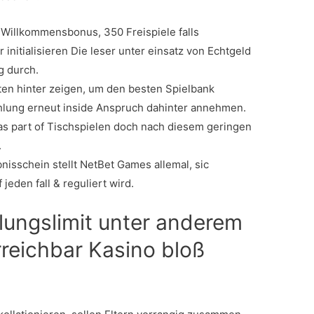
 Willkommensbonus, 350 Freispiele falls
nitialisieren Die leser unter einsatz von Echtgeld
g durch.
nten hinter zeigen, um den besten Spielbank
hlung erneut inside Anspruch dahinter annehmen.
as part of Tischspielen doch nach diesem geringen
.
nisschein stellt NetBet Games allemal, sic
jeden fall & reguliert wird.
lungslimit unter anderem
rreichbar Kasino bloß