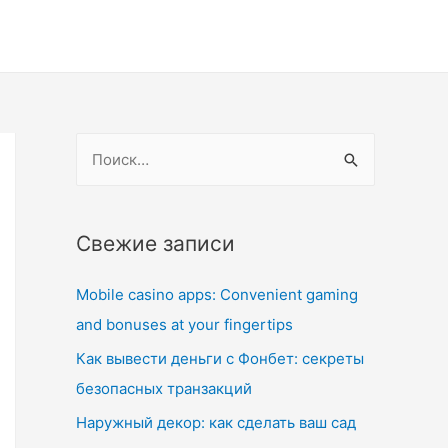
Н
а
й
т
Свежие записи
и
Mobile casino apps: Convenient gaming
:
and bonuses at your fingertips
Как вывести деньги с Фонбет: секреты
безопасных транзакций
Наружный декор: как сделать ваш сад