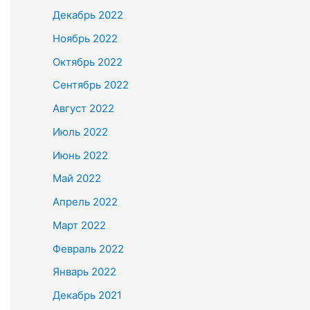
Декабрь 2022
Ноябрь 2022
Октябрь 2022
Сентябрь 2022
Август 2022
Июль 2022
Июнь 2022
Май 2022
Апрель 2022
Март 2022
Февраль 2022
Январь 2022
Декабрь 2021