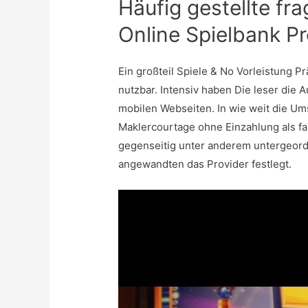
Häufig gestellte f
Online Spielbank P
Ein großteil Spiele & No Vorleistung 
nutzbar. Intensiv haben Die leser die 
mobilen Webseiten. In wie weit die U
Maklercourtage ohne Einzahlung als fai
gegenseitig unter anderem untergeord
angewandten das Provider festlegt.