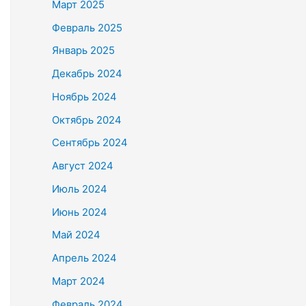
Март 2025
Февраль 2025
Январь 2025
Декабрь 2024
Ноябрь 2024
Октябрь 2024
Сентябрь 2024
Август 2024
Июль 2024
Июнь 2024
Май 2024
Апрель 2024
Март 2024
Февраль 2024