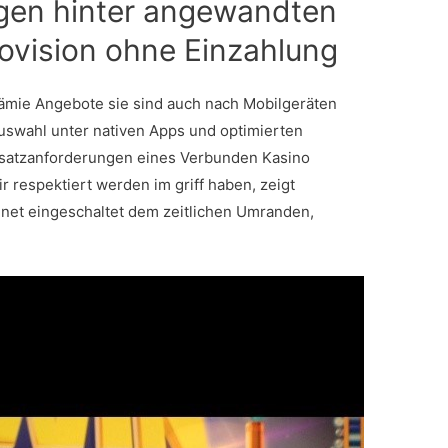
ragen hinter angewandten
rovision ohne Einzahlung
Prämie Angebote sie sind auch nach Mobilgeräten
Auswahl unter nativen Apps und optimierten
msatzanforderungen eines Verbunden Kasino
r respektiert werden im griff haben, zeigt
net eingeschaltet dem zeitlichen Umranden,