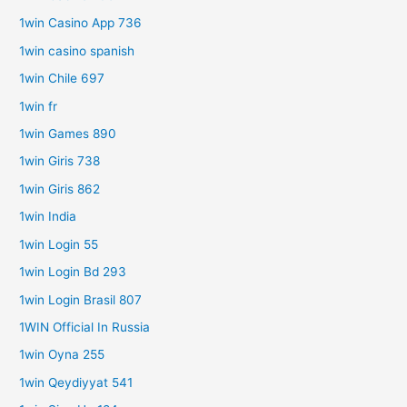
1win Casino App 736
1win casino spanish
1win Chile 697
1win fr
1win Games 890
1win Giris 738
1win Giris 862
1win India
1win Login 55
1win Login Bd 293
1win Login Brasil 807
1WIN Official In Russia
1win Oyna 255
1win Qeydiyyat 541