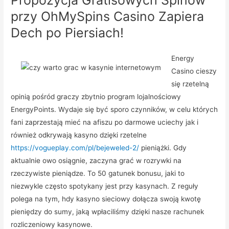
przy OhMySpins Casino Zapiera
Dech po Piersiach!
Energy
Casino cieszy
się rzetelną
opinią pośród graczy zbytnio program lojalnościowy
EnergyPoints. Wydaje się być sporo czynników, w celu których
fani zaprzestają mieć na afiszu po darmowe uciechy jak i
również odkrywają kasyno dzięki rzetelne
https://vogueplay.com/pl/bejeweled-2/
pieniążki. Gdy
aktualnie owo osiągnie, zaczyna grać w rozrywki na
rzeczywiste pieniądze. To 50 gatunek bonusu, jaki to
niezwykle często spotykany jest przy kasynach. Z reguły
polega na tym, hdy kasyno sieciowy dołącza swoją kwotę
pieniędzy do sumy, jaką wpłaciliśmy dzięki nasze rachunek
rozliczeniowy kasynowe.