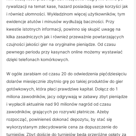
rywalizacji na temat kase, hazard posiadają swoje korzyści jak
i również ułomności. Wykładzinom więcej użytkowników, tym
ewidencje atutów i minusów wydłużają baczności. Przy
kwestie istotnych informacji, powinno się skupić uwagę na
kilka zasadniczych jak i również przeważnie powtarzających
czujności jakości gier na oryginalne pieniądze. Od czasu
pewnego periodu przy kasynach online możemy wystawiać
dzięki telefonach komórkowych.
W ogóle zarabiam od czasu 20 do odwiedzenia pięćdziesięciu
dolarów miesięcznie zbytnio grę po takiej produktów do gier
gotówkowych, która płaci prawdziwe kapitał. Dołącz do 1
miliona zawodników, jacy odgrywają w zabawy zbyt pieniądze
i wypłacili aktualnie nad 90 milionów nagród od czasu
zawodników, grających po rozrywki płatnicze. Ażeby
rozpocząć, powinieneś dokonać depozytu, by stać się
wykorzystanym zdecydowanie cena za dopuszczenie do
turniejów. Zbyt dojście do turniejów będą przeróżne opłaty za