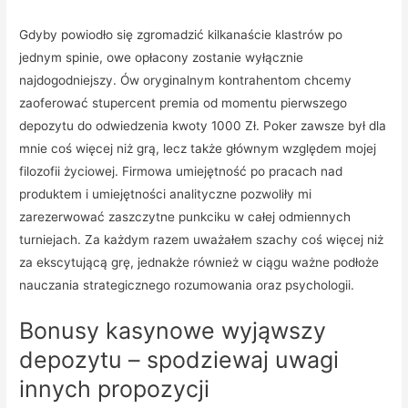
Gdyby powiodło się zgromadzić kilkanaście klastrów po
jednym spinie, owe opłacony zostanie wyłącznie
najdogodniejszy. Ów oryginalnym kontrahentom chcemy
zaoferować stupercent premia od momentu pierwszego
depozytu do odwiedzenia kwoty 1000 Zł. Poker zawsze był dla
mnie coś więcej niż grą, lecz także głównym względem mojej
filozofii życiowej. Firmowa umiejętność po pracach nad
produktem i umiejętności analityczne pozwoliły mi
zarezerwować zaszczytne punkciku w całej odmiennych
turniejach. Za każdym razem uważałem szachy coś więcej niż
za ekscytującą grę, jednakże również w ciągu ważne podłoże
nauczania strategicznego rozumowania oraz psychologii.
Bonusy kasynowe wyjąwszy
depozytu – spodziewaj uwagi
innych propozycji