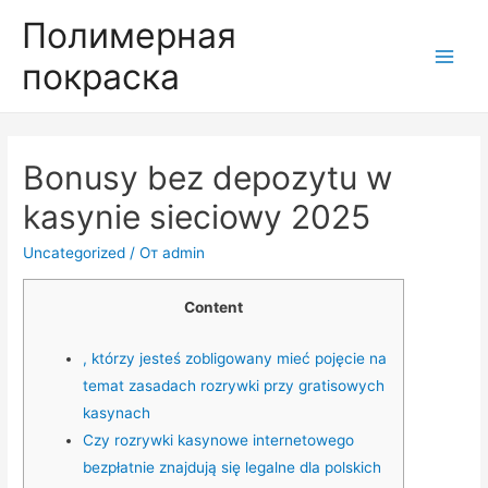
Полимерная
покраска
Main
Men
Bonusy bez depozytu w
kasynie sieciowy 2025
Uncategorized
/ От
admin
Content
, którzy jesteś zobligowany mieć pojęcie na
temat zasadach rozrywki przy gratisowych
kasynach
Czy rozrywki kasynowe internetowego
bezpłatnie znajdują się legalne dla polskich