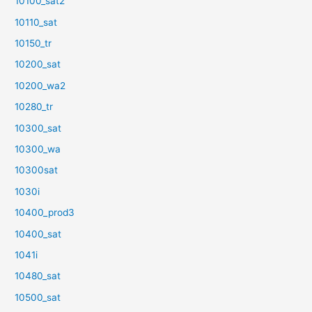
10100_sat2
10110_sat
10150_tr
10200_sat
10200_wa2
10280_tr
10300_sat
10300_wa
10300sat
1030i
10400_prod3
10400_sat
1041i
10480_sat
10500_sat