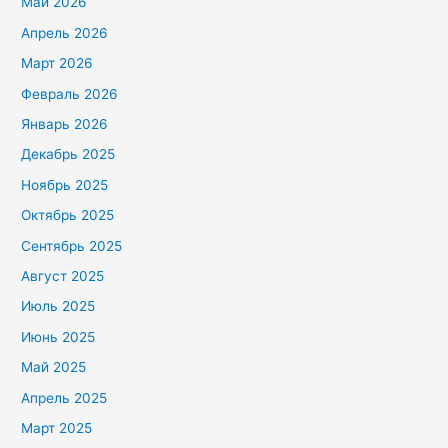
Май 2026
Апрель 2026
Март 2026
Февраль 2026
Январь 2026
Декабрь 2025
Ноябрь 2025
Октябрь 2025
Сентябрь 2025
Август 2025
Июль 2025
Июнь 2025
Май 2025
Апрель 2025
Март 2025