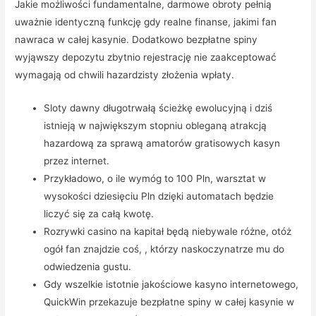
Jakie możliwości fundamentalne, darmowe obroty pełnią
uważnie identyczną funkcję gdy realne finanse, jakimi fan
nawraca w całej kasynie. Dodatkowo bezpłatne spiny
wyjąwszy depozytu zbytnio rejestrację nie zaakceptować
wymagają od chwili hazardzisty złożenia wpłaty.
Sloty dawny długotrwałą ścieżkę ewolucyjną i dziś
istnieją w największym stopniu obleganą atrakcją
hazardową za sprawą amatorów gratisowych kasyn
przez internet.
Przykładowo, o ile wymóg to 100 Pln, warsztat w
wysokości dziesięciu Pln dzięki automatach będzie
liczyć się za całą kwotę.
Rozrywki casino na kapitał będą niebywale różne, otóż
ogół fan znajdzie coś, , którzy naskoczynatrze mu do
odwiedzenia gustu.
Gdy wszelkie istotnie jakościowe kasyno internetowego,
QuickWin przekazuje bezpłatne spiny w całej kasynie w