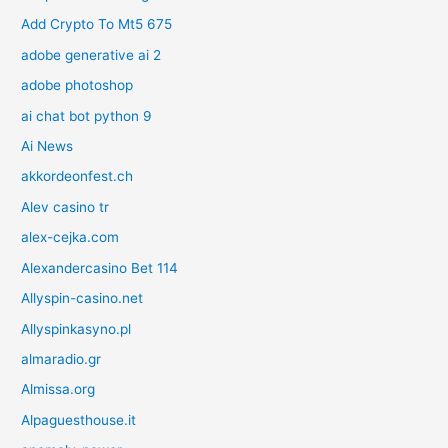
Add Crypto To Mt5 675
adobe generative ai 2
adobe photoshop
ai chat bot python 9
Ai News
akkordeonfest.ch
Alev casino tr
alex-cejka.com
Alexandercasino Bet 114
Allyspin-casino.net
Allyspinkasyno.pl
almaradio.gr
Almissa.org
Alpaguesthouse.it