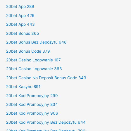
20bet App 289
20bet App 426
20bet App 443
20bet Bonus 365
20bet Bonus Bez Depozytu 648
20bet Bonus Code 379
20bet Casino Logowanie 107
20bet Casino Logowanie 363
20bet Casino No Deposit Bonus Code 343
20bet Kasyno 891
20bet Kod Promocyjny 299
20bet Kod Promocyjny 834
20bet Kod Promocyjny 906
20bet Kod Promocyjny Bez Depozytu 644