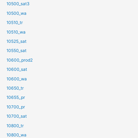
10500_sat3
10500_wa
10510_tr
10510_wa
10525_sat
10550_sat
10600_prod2
10600_sat
10600_wa
10650_tr
10655_pr
10700_pr
10700_sat
10800_tr
10800_wa