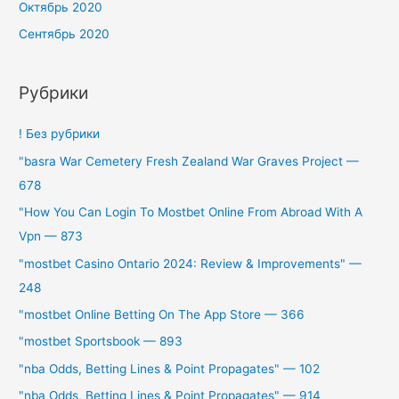
Октябрь 2020
Сентябрь 2020
Рубрики
! Без рубрики
"basra War Cemetery Fresh Zealand War Graves Project —
678
"How You Can Login To Mostbet Online From Abroad With A
Vpn — 873
"mostbet Casino Ontario 2024: Review & Improvements" —
248
"‎mostbet Online Betting On The App Store — 366
"mostbet Sportsbook — 893
"nba Odds, Betting Lines & Point Propagates" — 102
"nba Odds, Betting Lines & Point Propagates" — 914