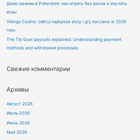
Демо-режим в Pokerdom: как играть без риска и изучать
игры
Vikings Casino: odkryj najlepsze sloty i gry karciane w 2026
roku
The Tip Goat payouts explained: Understanding payment
methods and withdrawal processes
Свежие комментарии
Архивы
Август 2026
Июль 2026
Июнь 2026
Май 2026