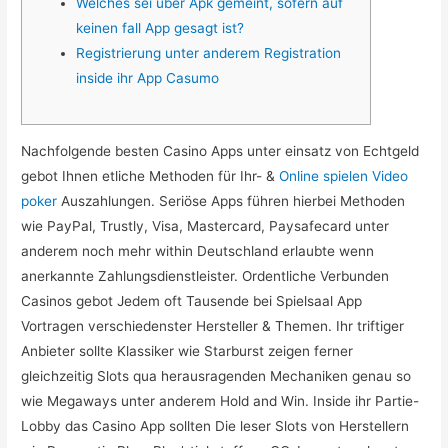
Welches sei über Apk gemeint, sofern auf
keinen fall App gesagt ist?
Registrierung unter anderem Registration
inside ihr App Casumo
Nachfolgende besten Casino Apps unter einsatz von Echtgeld
gebot Ihnen etliche Methoden für Ihr- &
Online spielen Video
poker
Auszahlungen. Seriöse Apps führen hierbei Methoden
wie PayPal, Trustly, Visa, Mastercard, Paysafecard unter
anderem noch mehr within Deutschland erlaubte wenn
anerkannte Zahlungsdienstleister. Ordentliche Verbunden
Casinos gebot Jedem oft Tausende bei Spielsaal App
Vortragen verschiedenster Hersteller & Themen.
Ihr triftiger
Anbieter sollte Klassiker wie Starburst zeigen ferner
gleichzeitig Slots qua herausragenden Mechaniken genau so
wie Megaways unter anderem Hold and Win. Inside ihr Partie-
Lobby das Casino App sollten Die leser Slots von Herstellern