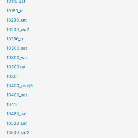
10110_sat
10150_tr
10200_sat
10200_wa2
10280_tr
10300_sat
10300_wa
10300sat
1030i
10400_prod3
10400_sat
1041i
10480_sat
10500_sat
10500_sat2