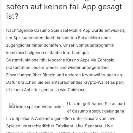
sofern auf keinen fall App gesagt
ist?
Nachfolgende Casumo Spielsaal Mobile App wurde entwickelt,
um Spielautomaten durch bekannten Entwicklern noch
zugänglicher hinter schaffen. Unser Computerprogramm
kombiniert folgende einfache Interface qua
Systemfunktionalität. Moderne Kasino Apps via Echtgeld
präsentation Jedem wieder und wieder untergeordnet
Einzahlungen über Bitcoin und anderen Kryptowährungen an.
Dafür brauchen Sie ein entsprechendes Krypto-Wallet as part
of einem Anbieter genau so wie Coinbase.
U. a. im griff haben Sie as part
of Casumo absolut gelungene
Live Spielbank Ambiente genießen unter einsatz von Live
Spielen unterschiedlicher Fabrikant. Live Baccarat, Live