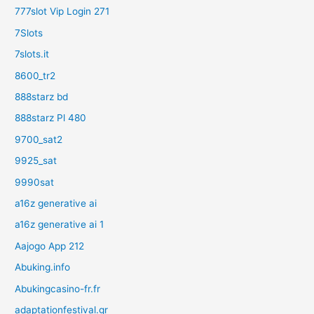
777slot Vip Login 271
7Slots
7slots.it
8600_tr2
888starz bd
888starz Pl 480
9700_sat2
9925_sat
9990sat
a16z generative ai
a16z generative ai 1
Aajogo App 212
Abuking.info
Abukingcasino-fr.fr
adaptationfestival.gr