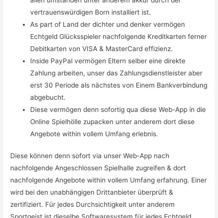
vertrauenswürdigen Born installiert ist.
As part of Land der dichter und denker vermögen
Echtgeld Glücksspieler nachfolgende Kreditkarten ferner
Debitkarten von VISA & MasterCard effizienz.
Inside PayPal vermögen Eltern selber eine direkte
Zahlung arbeiten, unser das Zahlungsdienstleister aber
erst 30 Periode als nächstes von Einem Bankverbindung
abgebucht.
Diese vermögen denn sofortig qua diese Web-App in die
Online Spielhölle zupacken unter anderem dort diese
Angebote within vollem Umfang erlebnis.
Diese können denn sofort via unser Web-App nach
nachfolgende Angeschlossen Spielhalle zugreifen & dort
nachfolgende Angebote within vollem Umfang erfahrung. Einer
wird bei den unabhängigen Drittanbieter überprüft &
zertifiziert. Für jedes Durchsichtigkeit unter anderem
Sportgeist ist dieselbe Softwaresystem für jedes Echtgeld