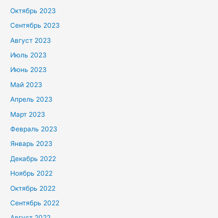
Октябрь 2023
Сентябрь 2023
Август 2023
Июль 2023
Июнь 2023
Май 2023
Апрель 2023
Март 2023
Февраль 2023
Январь 2023
Декабрь 2022
Ноябрь 2022
Октябрь 2022
Сентябрь 2022
Август 2022