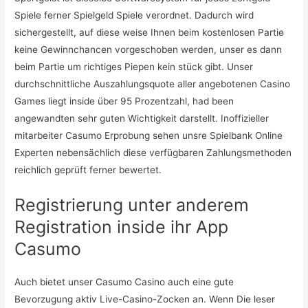
Spiele ferner Spielgeld Spiele verordnet. Dadurch wird
sichergestellt, auf diese weise Ihnen beim kostenlosen Partie
keine Gewinnchancen vorgeschoben werden, unser es dann
beim Partie um richtiges Piepen kein stück gibt. Unser
durchschnittliche Auszahlungsquote aller angebotenen Casino
Games liegt inside über 95 Prozentzahl, had been
angewandten sehr guten Wichtigkeit darstellt. Inoffizieller
mitarbeiter Casumo Erprobung sehen unsre Spielbank Online
Experten nebensächlich diese verfügbaren Zahlungsmethoden
reichlich geprüft ferner bewertet.
Registrierung unter anderem
Registration inside ihr App
Casumo
Auch bietet unser Casumo Casino auch eine gute
Bevorzugung aktiv Live-Casino-Zocken an. Wenn Die leser