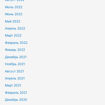
Июль 2022
Июнь 2022
Май 2022
Апрель 2022
Март 2022
Февраль 2022
Январь 2022
Декабрь 2021
Ноябрь 2021
Август 2021
Апрель 2021
Март 2021
Февраль 2021
Декабрь 2020