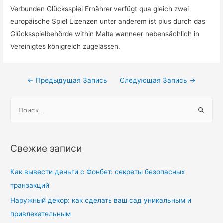
Verbunden Glücksspiel Ernährer verfügt qua gleich zwei
europäische Spiel Lizenzen unter anderem ist plus durch das
Glücksspielbehörde within Malta wanneer nebensächlich in
Vereinigtes königreich zugelassen.
Навигация
←
Предыдущая Запись
Следующая Запись
→
по
Н
записям
а
й
т
Свежие записи
и
:
Как вывести деньги с Фонбет: секреты безопасных
транзакций
Наружный декор: как сделать ваш сад уникальным и
привлекательным