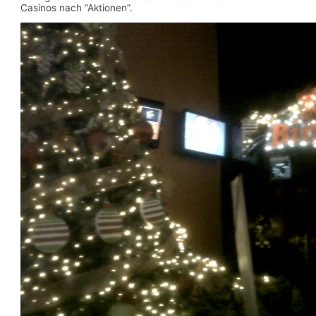
Casinos nach “Aktionen”.