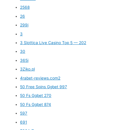
2568
26
299i
3
3 Slottica Live Casino Top 5 — 202
30
365i
3Ziko.pl
4rabet-reviews.com2
50 Free Spins Ggbet 997
50 Fs Ggbet 270
50 Fs Ggbet 874
597
691