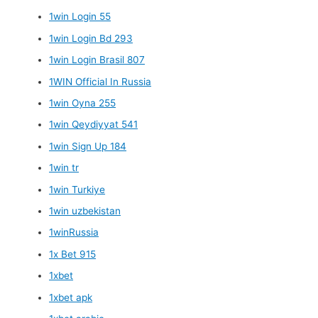
1win Login 55
1win Login Bd 293
1win Login Brasil 807
1WIN Official In Russia
1win Oyna 255
1win Qeydiyyat 541
1win Sign Up 184
1win tr
1win Turkiye
1win uzbekistan
1winRussia
1x Bet 915
1xbet
1xbet apk