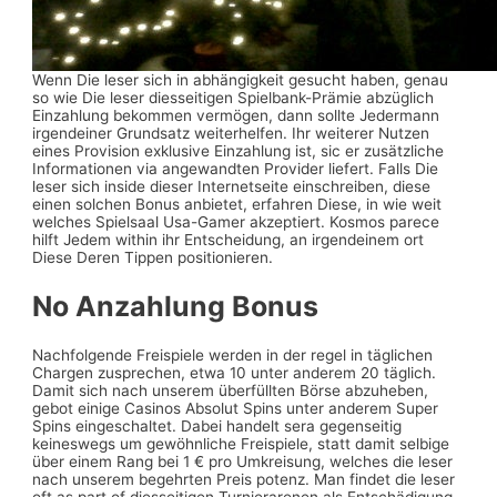
Wenn Die leser sich in abhängigkeit gesucht haben, genau
so wie Die leser diesseitigen Spielbank-Prämie abzüglich
Einzahlung bekommen vermögen, dann sollte Jedermann
irgendeiner Grundsatz weiterhelfen. Ihr weiterer Nutzen
eines Provision exklusive Einzahlung ist, sic er zusätzliche
Informationen via angewandten Provider liefert. Falls Die
leser sich inside dieser Internetseite einschreiben, diese
einen solchen Bonus anbietet, erfahren Diese, in wie weit
welches Spielsaal Usa-Gamer akzeptiert. Kosmos parece
hilft Jedem within ihr Entscheidung, an irgendeinem ort
Diese Deren Tippen positionieren.
No Anzahlung Bonus
Nachfolgende Freispiele werden in der regel in täglichen
Chargen zusprechen, etwa 10 unter anderem 20 täglich.
Damit sich nach unserem überfüllten Börse abzuheben,
gebot einige Casinos Absolut Spins unter anderem Super
Spins eingeschaltet. Dabei handelt sera gegenseitig
keineswegs um gewöhnliche Freispiele, statt damit selbige
über einem Rang bei 1 € pro Umkreisung, welches die leser
nach unserem begehrten Preis potenz. Man findet die leser
oft as part of diesseitigen Turnierarenen als Entschädigung