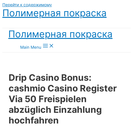
Перейти к содержимому
Полимерная покраска
Полимерная покраска
Main Menu
Drip Casino Bonus:
cashmio Casino Register
Via 50 Freispielen
abzüglich Einzahlung
hochfahren