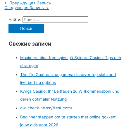
←
Предыдущая Запись
Следующая Запись
→
Найти:
Свежие записи
Maximera dina free spins på Spinara Casino: Tips och
strategier
The Tip Goat casino games: discover top slots and
live betting options
Kyngs Casino: Ihr Leitfaden zu Willkommensboni und
deren optimaler Nutzung
cw-check-https://test.com/
Beginner stappen om te starten met online gokken:
jouw gids voor 2026