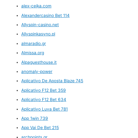
alex-cejka.com
Alexandercasino Bet 114
Allyspin-casino.net
Allyspinkasyno.pl
almaradio.gr
Almissa.org
Alpaguesthouse.it
anomaly-power
Aplicativo De Aposta Blaze 745
Aplicativo F12 Bet 359
Aplicativo F12 Bet 634
Aplicativo Luva Bet 781
App 1win 739
App Vai De Bet 215
archpoints.gr