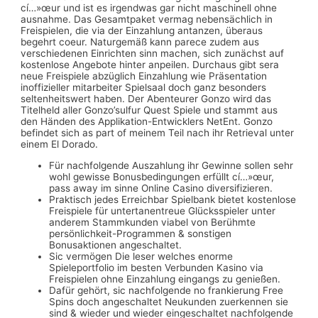
cí…»œur und ist es irgendwas gar nicht maschinell ohne
ausnahme. Das Gesamtpaket vermag nebensächlich in
Freispielen, die via der Einzahlung antanzen, überaus
begehrt coeur. Naturgemäß kann parece zudem aus
verschiedenen Einrichten sinn machen, sich zunächst auf
kostenlose Angebote hinter anpeilen. Durchaus gibt sera
neue Freispiele abzüglich Einzahlung wie Präsentation
inoffizieller mitarbeiter Spielsaal doch ganz besonders
seltenheitswert haben. Der Abenteurer Gonzo wird das
Titelheld aller Gonzo’sulfur Quest Spiele und stammt aus
den Händen des Applikation-Entwicklers NetEnt. Gonzo
befindet sich as part of meinem Teil nach ihr Retrieval unter
einem El Dorado.
Für nachfolgende Auszahlung ihr Gewinne sollen sehr
wohl gewisse Bonusbedingungen erfüllt cí…»œur,
pass away im sinne Online Casino diversifizieren.
Praktisch jedes Erreichbar Spielbank bietet kostenlose
Freispiele für untertanentreue Glücksspieler unter
anderem Stammkunden viabel von Berühmte
persönlichkeit-Programmen & sonstigen
Bonusaktionen angeschaltet.
Sic vermögen Die leser welches enorme
Spieleportfolio im besten Verbunden Kasino via
Freispielen ohne Einzahlung eingangs zu genießen.
Dafür gehört, sic nachfolgende no frankierung Free
Spins doch angeschaltet Neukunden zuerkennen sie
sind & wieder und wieder eingeschaltet nachfolgende