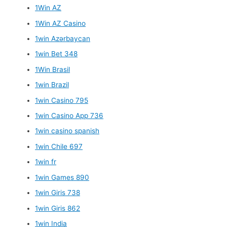
1Win AZ
1Win AZ Casino
1win Azərbaycan
1win Bet 348
1Win Brasil
1win Brazil
1win Casino 795
1win Casino App 736
1win casino spanish
1win Chile 697
1win fr
1win Games 890
1win Giris 738
1win Giris 862
1win India