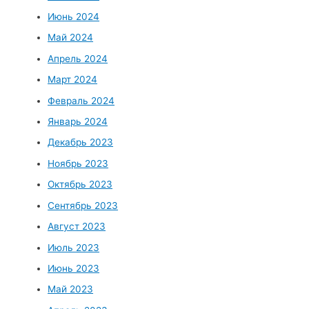
Июнь 2024
Май 2024
Апрель 2024
Март 2024
Февраль 2024
Январь 2024
Декабрь 2023
Ноябрь 2023
Октябрь 2023
Сентябрь 2023
Август 2023
Июль 2023
Июнь 2023
Май 2023