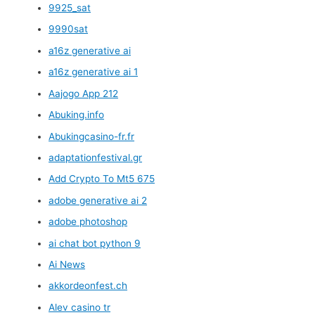
9925_sat
9990sat
a16z generative ai
a16z generative ai 1
Aajogo App 212
Abuking.info
Abukingcasino-fr.fr
adaptationfestival.gr
Add Crypto To Mt5 675
adobe generative ai 2
adobe photoshop
ai chat bot python 9
Ai News
akkordeonfest.ch
Alev casino tr