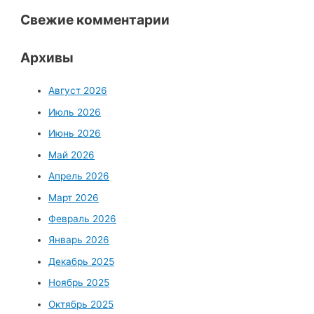
Свежие комментарии
Архивы
Август 2026
Июль 2026
Июнь 2026
Май 2026
Апрель 2026
Март 2026
Февраль 2026
Январь 2026
Декабрь 2025
Ноябрь 2025
Октябрь 2025