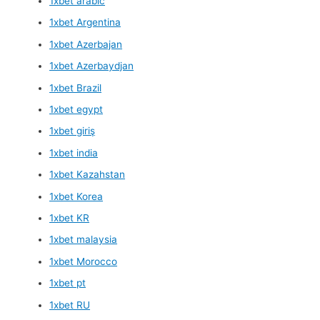
1xbet arabic
1xbet Argentina
1xbet Azerbajan
1xbet Azerbaydjan
1xbet Brazil
1xbet egypt
1xbet giriş
1xbet india
1xbet Kazahstan
1xbet Korea
1xbet KR
1xbet malaysia
1xbet Morocco
1xbet pt
1xbet RU