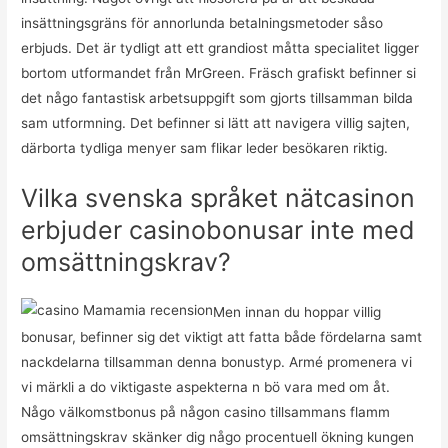
insättningsgräns för annorlunda betalningsmetoder såso
erbjuds. Det är tydligt att ett grandiost måtta specialitet ligger
bortom utformandet från MrGreen. Fräsch grafiskt befinner si
det någo fantastisk arbetsuppgift som gjorts tillsamman bilda
sam utformning. Det befinner si lätt att navigera villig sajten,
därborta tydliga menyer sam flikar leder besökaren riktig.
Vilka svenska språket nätcasinon
erbjuder casinobonusar inte med
omsättningskrav?
Men innan du hoppar villig
bonusar, befinner sig det viktigt att fatta både fördelarna samt
nackdelarna tillsamman denna bonustyp. Armé promenera vi
vi märkli a do viktigaste aspekterna n bö vara med om åt.
Någo välkomstbonus på någon casino tillsammans flamm
omsättningskrav skänker dig någo procentuell ökning kungen