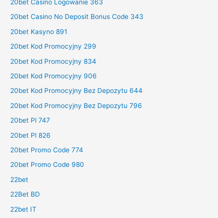
20bet Casino Logowanie 363
20bet Casino No Deposit Bonus Code 343
20bet Kasyno 891
20bet Kod Promocyjny 299
20bet Kod Promocyjny 834
20bet Kod Promocyjny 906
20bet Kod Promocyjny Bez Depozytu 644
20bet Kod Promocyjny Bez Depozytu 796
20bet Pl 747
20bet Pl 826
20bet Promo Code 774
20bet Promo Code 980
22bet
22Bet BD
22bet IT