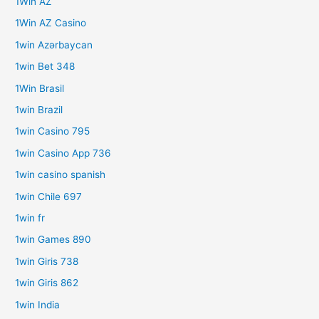
1Win AZ
1Win AZ Casino
1win Azərbaycan
1win Bet 348
1Win Brasil
1win Brazil
1win Casino 795
1win Casino App 736
1win casino spanish
1win Chile 697
1win fr
1win Games 890
1win Giris 738
1win Giris 862
1win India