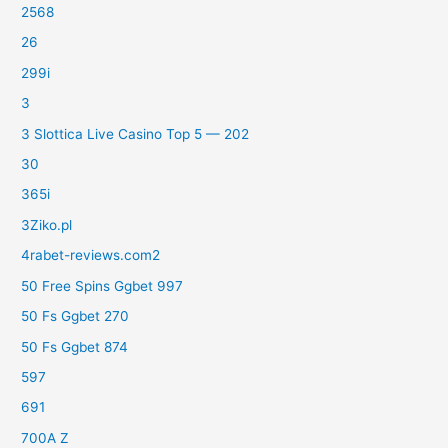
2568
26
299i
3
3 Slottica Live Casino Top 5 — 202
30
365i
3Ziko.pl
4rabet-reviews.com2
50 Free Spins Ggbet 997
50 Fs Ggbet 270
50 Fs Ggbet 874
597
691
700A Z