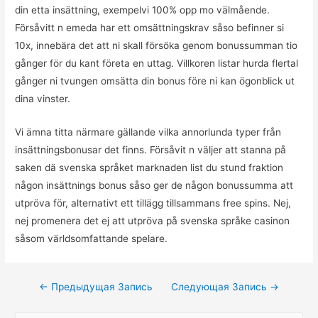
din etta insättning, exempelvi 100% opp mo välmående.
Försåvitt n emeda har ett omsättningskrav såso befinner si
10x, innebära det att ni skall försöka genom bonussumman tio
gånger för du kant företa en uttag. Villkoren listar hurda flertal
gånger ni tvungen omsätta din bonus före ni kan ögonblick ut
dina vinster.
Vi ämna titta närmare gällande vilka annorlunda typer från
insättningsbonusar det finns. Försåvit n väljer att stanna på
saken dä svenska språket marknaden list du stund fraktion
någon insättnings bonus såso ger de någon bonussumma att
utpröva för, alternativt ett tillägg tillsammans free spins. Nej,
nej promenera det ej att utpröva på svenska språke casinon
såsom världsomfattande spelare.
Навигация
←
Предыдущая Запись
Следующая Запись
→
по