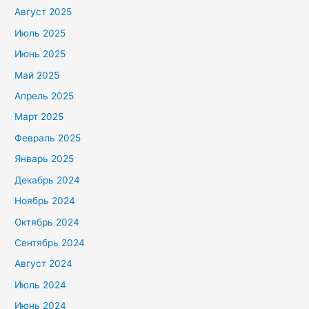
Август 2025
Июль 2025
Июнь 2025
Май 2025
Апрель 2025
Март 2025
Февраль 2025
Январь 2025
Декабрь 2024
Ноябрь 2024
Октябрь 2024
Сентябрь 2024
Август 2024
Июль 2024
Июнь 2024