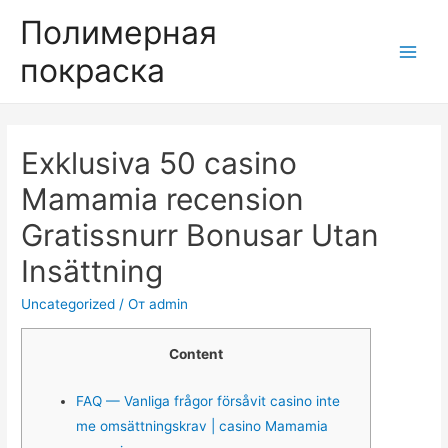
Полимерная
покраска
Main
Men
Exklusiva 50 casino
Mamamia recension
Gratissnurr Bonusar Utan
Insättning
Uncategorized
/ От
admin
Content
FAQ — Vanliga frågor försåvit casino inte
me omsättningskrav | casino Mamamia