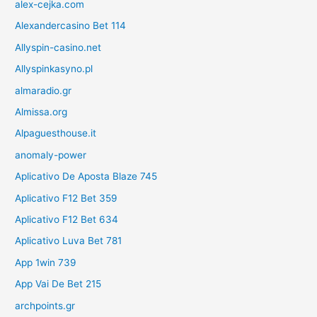
alex-cejka.com
Alexandercasino Bet 114
Allyspin-casino.net
Allyspinkasyno.pl
almaradio.gr
Almissa.org
Alpaguesthouse.it
anomaly-power
Aplicativo De Aposta Blaze 745
Aplicativo F12 Bet 359
Aplicativo F12 Bet 634
Aplicativo Luva Bet 781
App 1win 739
App Vai De Bet 215
archpoints.gr