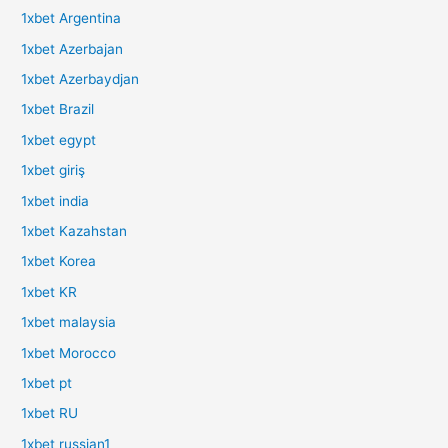
1xbet Argentina
1xbet Azerbajan
1xbet Azerbaydjan
1xbet Brazil
1xbet egypt
1xbet giriş
1xbet india
1xbet Kazahstan
1xbet Korea
1xbet KR
1xbet malaysia
1xbet Morocco
1xbet pt
1xbet RU
1xbet russian1