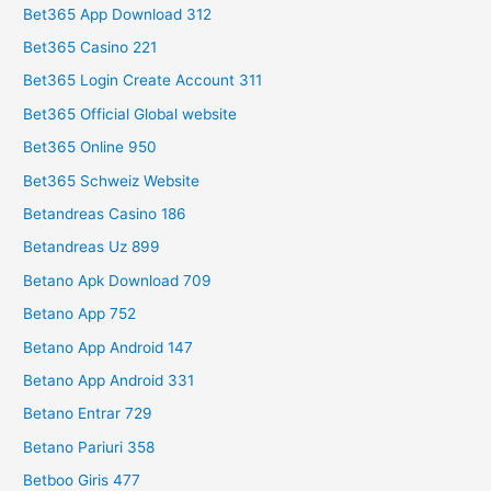
Bet365 App Download 312
Bet365 Casino 221
Bet365 Login Create Account 311
Bet365 Official Global website
Bet365 Online 950
Bet365 Schweiz Website
Betandreas Casino 186
Betandreas Uz 899
Betano Apk Download 709
Betano App 752
Betano App Android 147
Betano App Android 331
Betano Entrar 729
Betano Pariuri 358
Betboo Giris 477