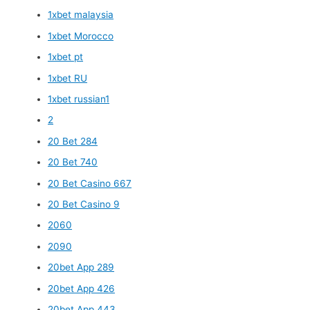
1xbet malaysia
1xbet Morocco
1xbet pt
1xbet RU
1xbet russian1
2
20 Bet 284
20 Bet 740
20 Bet Casino 667
20 Bet Casino 9
2060
2090
20bet App 289
20bet App 426
20bet App 443