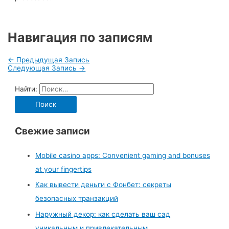
Навигация по записям
←
Предыдущая Запись
Следующая Запись
→
Найти:
Свежие записи
Mobile casino apps: Convenient gaming and bonuses
at your fingertips
Как вывести деньги с Фонбет: секреты
безопасных транзакций
Наружный декор: как сделать ваш сад
уникальным и привлекательным