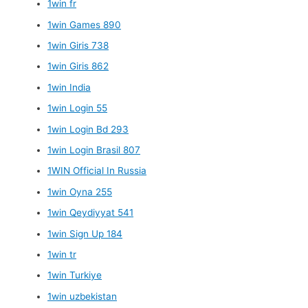
1win fr
1win Games 890
1win Giris 738
1win Giris 862
1win India
1win Login 55
1win Login Bd 293
1win Login Brasil 807
1WIN Official In Russia
1win Oyna 255
1win Qeydiyyat 541
1win Sign Up 184
1win tr
1win Turkiye
1win uzbekistan