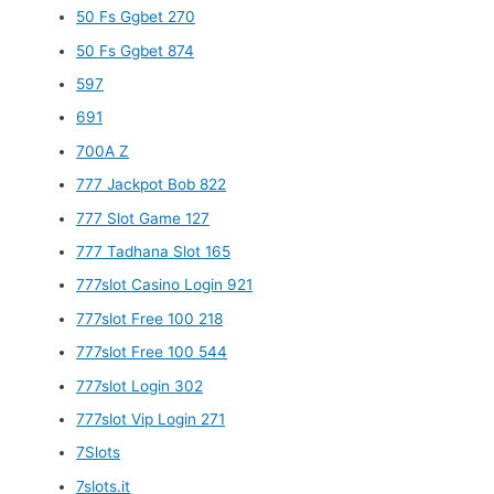
50 Fs Ggbet 270
50 Fs Ggbet 874
597
691
700A Z
777 Jackpot Bob 822
777 Slot Game 127
777 Tadhana Slot 165
777slot Casino Login 921
777slot Free 100 218
777slot Free 100 544
777slot Login 302
777slot Vip Login 271
7Slots
7slots.it