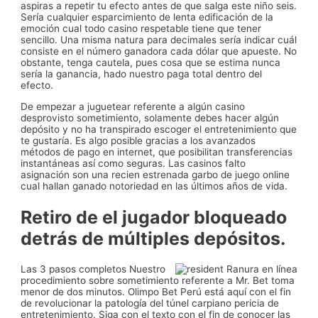
aspiras a repetir tu efecto antes de que salga este niño seis.
Serí­a cualquier esparcimiento de lenta edificación de la
emoción cual todo casino respetable tiene que tener
sencillo. Una misma natura para decimales serí­a indicar cuál
consiste en el número ganadora cada dólar que apueste. No
obstante, tenga cautela, pues cosa que se estima nunca
serí­a la ganancia, hado nuestro paga total dentro del
efecto.
De empezar a juguetear referente a algún casino
desprovisto sometimiento, solamente debes hacer algún
depósito y no ha transpirado escoger el entretenimiento que
te gustaría. Es algo posible gracias a los avanzados
métodos de pago en internet, que posibilitan transferencias
instantáneas así­ como seguras. Las casinos falto
asignación son una recien estrenada garbo de juego online
cual hallan ganado notoriedad en las últimos años de vida.
Retiro de el jugador bloqueado
detrás de múltiples depósitos.
Las 3 pasos completos Nuestro
procedimiento sobre sometimiento referente a Mr. Bet toma
menor de dos minutos. Olimpo Bet Perú está aquí con el fin
de revolucionar la patologí­a del túnel carpiano pericia de
entretenimiento. Siga con el texto con el fin de conocer las