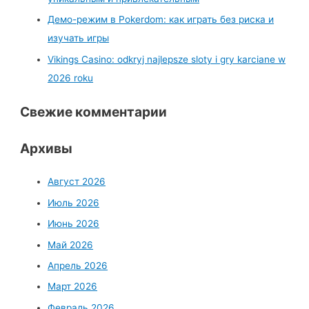
Демо-режим в Pokerdom: как играть без риска и
изучать игры
Vikings Casino: odkryj najlepsze sloty i gry karciane w
2026 roku
Свежие комментарии
Архивы
Август 2026
Июль 2026
Июнь 2026
Май 2026
Апрель 2026
Март 2026
Февраль 2026