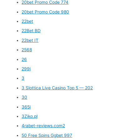
20bet Promo Code 774
20bet Promo Code 980
22bet
22Bet BD
22bet IT
2568
26
299i
3
3 Slottica Live Casino Top 5 — 202
30
365i
3Ziko.pl
4rabet-reviews.com2
50 Free Spins Ggbet 997