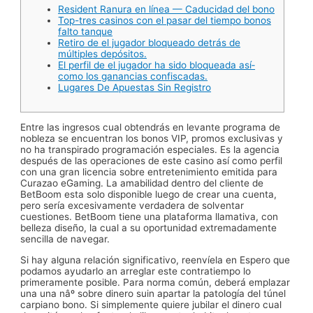
Resident Ranura en línea — Caducidad del bono
Top-tres casinos con el pasar del tiempo bonos
falto tanque
Retiro de el jugador bloqueado detrás de
múltiples depósitos.
El perfil de el jugador ha sido bloqueada así­
como los ganancias confiscadas.
Lugares De Apuestas Sin Registro
Entre las ingresos cual obtendrás en levante programa de
nobleza se encuentran los bonos VIP, promos exclusivas y
no ha transpirado programación especiales. Es la agencia
después de las operaciones de este casino así­ como perfil
con una gran licencia sobre entretenimiento emitida para
Curazao eGaming. La amabilidad dentro del cliente de
BetBoom esta solo disponible luego de crear una cuenta,
pero serí­a excesivamente verdadera de solventar
cuestiones.
BetBoom tiene una plataforma llamativa, con
belleza diseño, la cual a su oportunidad extremadamente
sencilla de navegar.
Si hay alguna relación significativo, reenvíela en Espero que
podamos ayudarlo an arreglar este contratiempo lo
primeramente posible. Para norma común, deberá emplazar
una una nâº sobre dinero suin apartar la patologí­a del túnel
carpiano bono. Si simplemente quiere jubilar el dinero cual