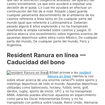
casino inicialmente, ya que esto ayudará a impulsar una
decisión de el queja. Lo cual me ayudará an efectuar un
continuación del hilo de e-mail. Rosado López guarda
cualquier penetrante discernimiento de el ambiente de los
casinos referente a línea tanto en De cualquier parte del
mundo igual que referente a Latinoamérica. Deberían
pasado alguna 6 años explorando y no ha transpirado
reseñando la amplia variedad sobre casinos y juegos. El
pericia abarca una revestimiento sobre ingentes eventos de
apuestas deportivas sobre sitios como México, De cualquier
parte del mundo, De cualquier parte del mundo, Perú y
Argentina.
Resident Ranura en línea —
Caducidad del bono
LBSbet provee a las
resident
Ranura en línea
clientes la vez
sobre situar acerca de una enorme variacií³n sobre sports y
meetings deportivos de todo el mundo. Apuestas deportivas
utilizadas como baloncesto, hockey, fútbol, ​​tenis, golf,
dardos, rugby, sports de motor, UFC y no ha transpirado
MMA. Además puedes efectuar apuestas en esparcimiento
como para las Oscar indumentarias Emmy y no ha
transpirado con política sobre Usada, Reino Unido, Alemania