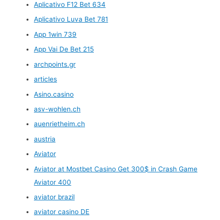
Aplicativo F12 Bet 634
Aplicativo Luva Bet 781
App 1win 739
App Vai De Bet 215
archpoints.gr
articles
Asino.casino
asv-wohlen.ch
auenrietheim.ch
austria
Aviator
Aviator at Mostbet Casino Get 300$ in Crash Game
Aviator 400
aviator brazil
aviator casino DE