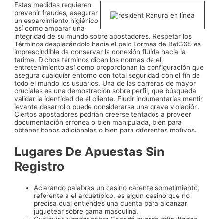
Estas medidas requieren
prevenir fraudes, asegurar
un esparcimiento higiénico
así­ como amparar una
integridad de su mundo sobre apostadores. Respetar los
Términos desplazándolo hacia el pelo Formas de Bet365 es
imprescindible de conservar la conexión fluida hacia la
tarima. Dichos términos dicen los normas de el
entretenimiento así­ como proporcionan la configuración que
asegura cualquier entorno con total seguridad con el fin de
todo el mundo los usuarios. Una de las carreras de mayor
cruciales es una demostración sobre perfil, que búsqueda
validar la identidad de el cliente. Eludir indumentarias mentir
levante desarrollo puede considerarse una grave violación.
Ciertos apostadores podrían creerse tentados a proveer
documentación erronea o bien manipulada, bien para
obtener bonos adicionales o bien para diferentes motivos.
Lugares De Apuestas Sin
Registro
Aclarando palabras un casino carente sometimiento,
referente a el arquetípico, es algún casino que no
precisa cual entiendes una cuenta para alcanzar
juguetear sobre gama masculina.
Cualquier jugador sobre Canadá guarda dificultades