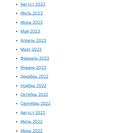
Август 2023
Июль 2023
Июнь 2023
Май 2023
Апрель 2023
Март 2023
Февраль 2023
Январь 2023
Декабрь 2022
Ноябрь 2022
Октябрь 2022
Сентябрь 2022
Август 2022
Июль 2022
Июнь 2022