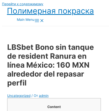
Перейти к содержимому
Полимерная покраска
Main Menu
LBSbet Bono sin tanque
de resident Ranura en
línea México: 160 MXN
alrededor del repasar
perfil
Uncategorized
/ От
admin
Content