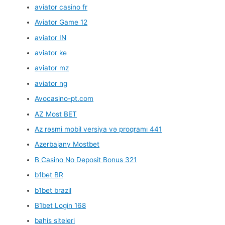
aviator casino fr
Aviator Game 12
aviator IN
aviator ke
aviator mz
aviator ng
Avocasino-pt.com
AZ Most BET
Az rəsmi mobil versiya və proqramı 441
Azerbajany Mostbet
B Casino No Deposit Bonus 321
b1bet BR
b1bet brazil
B1bet Login 168
bahis siteleri