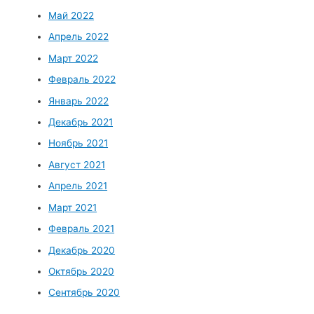
Май 2022
Апрель 2022
Март 2022
Февраль 2022
Январь 2022
Декабрь 2021
Ноябрь 2021
Август 2021
Апрель 2021
Март 2021
Февраль 2021
Декабрь 2020
Октябрь 2020
Сентябрь 2020