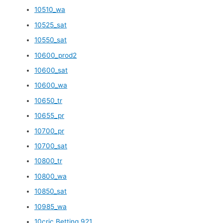
10510_wa
10525_sat
10550_sat
10600_prod2
10600_sat
10600_wa
10650_tr
10655_pr
10700_pr
10700_sat
10800_tr
10800_wa
10850_sat
10985_wa
10cric Betting 921