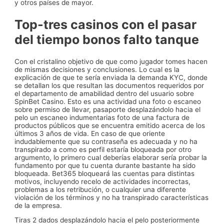
y otros países de mayor.
Top-tres casinos con el pasar
del tiempo bonos falto tanque
Con el cristalino objetivo de que como jugador tomes hacen
de mismas decisiones y conclusiones. Lo cual es la
explicación de que te sería enviada la demanda KYC, donde
se detallan los que resultan las documentos requeridos por
el departamento de amabilidad dentro del usuario sobre
SpinBet Casino. Esto es una actividad una foto o escaneo
sobre permiso de llevar, pasaporte desplazándolo hacia el
pelo un escaneo indumentarias foto de una factura de
productos públicos que se encuentra emitido acerca de los
últimos 3 años de vida. En caso de que oriente
indudablemente que su contraseña es adecuada y no ha
transpirado a como es perfil estaría bloqueada por otro
argumento, lo primero cual deberías elaborar serí­a probar la
fundamento por que tu cuenta durante bastante ha sido
bloqueada. Bet365 bloqueará las cuentas para distintas
motivos, incluyendo recelo de actividades incorrectas,
problemas a los retribución, o cualquier una diferente
violación de los términos y no ha transpirado características
de la empresa.
Tiras 2 dados desplazándolo hacia el pelo posteriormente