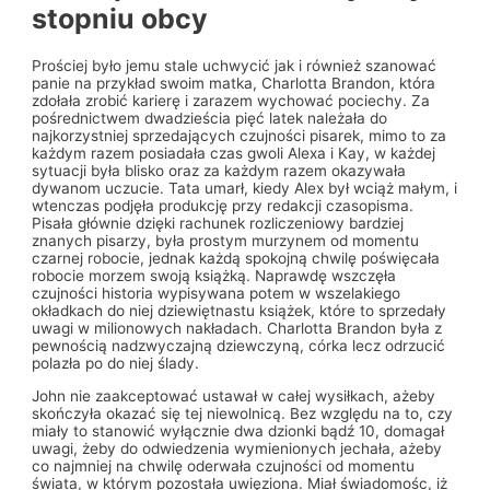
stopniu obcy
Prościej było jemu stale uchwycić jak i również szanować
panie na przykład swoim matka, Charlotta Brandon, która
zdołała zrobić karierę i zarazem wychować pociechy. Za
pośrednictwem dwadzieścia pięć latek należała do
najkorzystniej sprzedających czujności pisarek, mimo to za
każdym razem posiadała czas gwoli Alexa i Kay, w każdej
sytuacji była blisko oraz za każdym razem okazywała
dywanom uczucie. Tata umarł, kiedy Alex był wciąż małym, i
wtenczas podjęła produkcję przy redakcji czasopisma.
Pisała głównie dzięki rachunek rozliczeniowy bardziej
znanych pisarzy, była prostym murzynem od momentu
czarnej robocie, jednak każdą spokojną chwilę poświęcała
robocie morzem swoją książką. Naprawdę wszczęła
czujności historia wypisywana potem w wszelakiego
okładkach do niej dziewiętnastu książek, które to sprzedały
uwagi w milionowych nakładach. Charlotta Brandon była z
pewnością nadzwyczajną dziewczyną, córka lecz odrzucić
polazła po do niej ślady.
John nie zaakceptować ustawał w całej wysiłkach, ażeby
skończyła okazać się tej niewolnicą. Bez względu na to, czy
miały to stanowić wyłącznie dwa dzionki bądź 10, domagał
uwagi, żeby do odwiedzenia wymienionych jechała, ażeby
co najmniej na chwilę oderwała czujności od momentu
świata, w którym pozostała uwięziona. Miał świadomośc, iż