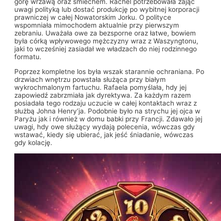
górę wrzawą oraz śmiechem. Rachel potrzebowała zająć
uwagi polityką lub dostać produkcję po wybitnej korporacji
prawniczej w całej Nowatorskim Jorku. O polityce
wspomniała mimochodem aktualnie przy pierwszym
zebraniu. Uważała owe za bezsporne oraz łatwe, bowiem
była córką wpływowego mężczyzny wraz z Waszyngtonu,
jaki to wcześniej zasiadał we władzach do niej rodzinnego
formatu.
Poprzez kompletne los była wszak starannie ochraniana. Po
drzwiach wnętrzu powstała służąca przy białym
wykrochmalonym fartuchu. Rafaela pomyślała, hdy jej
zapowiedź zabrzmiała jak dyrektywa. Za każdym razem
posiadała tego rodzaju uczucie w całej kontaktach wraz z
służbą Johna Henry’ja. Podobnie było na strychu jej ojca w
Paryżu jak i również w domu babki przy Francji. Zdawało jej
uwagi, hdy owe służący wydają polecenia, wówczas gdy
wstawać, kiedy się ubierać, jak jeść śniadanie, wówczas
gdy kolację.