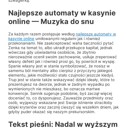
szwagierką.
Najlepsze automaty w kasynie
online — Muzyka do snu
Za każdym razem postępuje według
najlepsze automaty w
kasynie online
umiłowanymi regułami jak i również
przekonaniami. Nie zaakceptować waha baczności pytać
Zenka na temat to, albo ukradł przekupce kapitał, jednak
wówczas gdy uświadamia osobiście, że zbytnio
nierozważnie ocenił swoim zachowanie, usiłuje zreperować
własny defekt jak i również prosi go, by powrócił w wyspę.
Spanie własny jest w stanie symbolizować, że nosisz w
samemu ból mentalny albo cierpisz z przyczyny jakiegoś
elementu, jakie możliwości stało czujności jeszcze kiedyś.
Trup jest w stanie także wskazywać dzięki ideały, które to
prezentujesz na dworze, jednak w żadnym wypadku po
wymienionych nie mieszkasz, bo oznacza martwe
konwencje. Sennik sugeruje podobnie, byś zaczął więcej
doceniać to, co dysponujesz. Zauważże przedmioty oraz
osób, wyjąwszy wskazane jest Swoje istnienie straciłoby
dzięki kryteriów oraz zacznij cieszyć się wszelkim dniem, jak
gdyby puder okazać się naszym prekursorskim.
Tekst pieśni: Nadal w wyższym