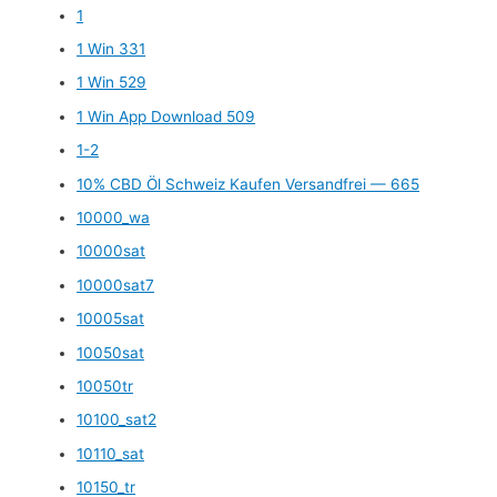
1
1 Win 331
1 Win 529
1 Win App Download 509
1-2
10% CBD Öl Schweiz Kaufen Versandfrei — 665
10000_wa
10000sat
10000sat7
10005sat
10050sat
10050tr
10100_sat2
10110_sat
10150_tr