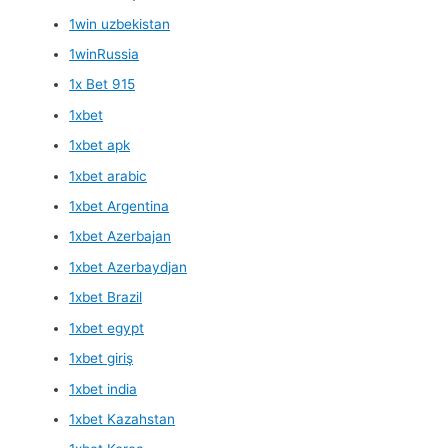
1win uzbekistan
1winRussia
1x Bet 915
1xbet
1xbet apk
1xbet arabic
1xbet Argentina
1xbet Azerbajan
1xbet Azerbaydjan
1xbet Brazil
1xbet egypt
1xbet giriş
1xbet india
1xbet Kazahstan