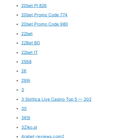
20bet Pl 826
20bet Promo Code 774
20bet Promo Code 980
22bet
22Bet BD
22bet IT
2568
26
299i
3
3 Slottica Live Casino Top 5 — 202
30
365i
3Ziko.pl
4rabet-reviews.com2