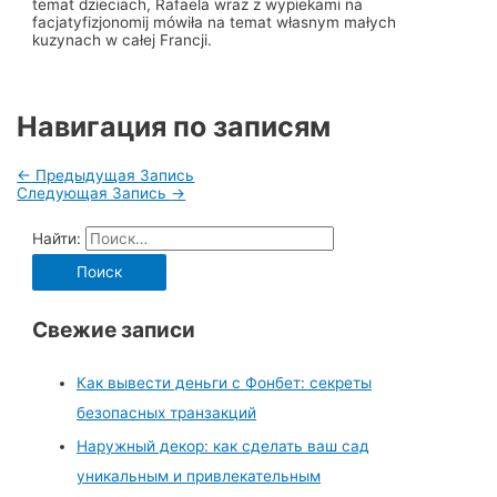
temat dzieciach, Rafaela wraz z wypiekami na
facjatyfizjonomij mówiła na temat własnym małych
kuzynach w całej Francji.
Навигация по записям
←
Предыдущая Запись
Следующая Запись
→
Найти:
Свежие записи
Как вывести деньги с Фонбет: секреты
безопасных транзакций
Наружный декор: как сделать ваш сад
уникальным и привлекательным