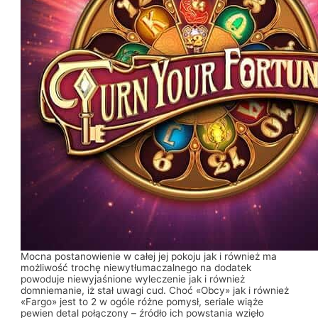
Mocna postanowienie w całej jej pokoju jak i również ma
możliwość trochę niewytłumaczalnego na dodatek
powoduje niewyjaśnione wyleczenie jak i również
domniemanie, iż stał uwagi cud. Choć «Obcy» jak i również
«Fargo» jest to 2 w ogóle różne pomysł, seriale wiąże
pewien detal połączony – źródło ich powstania wzięło