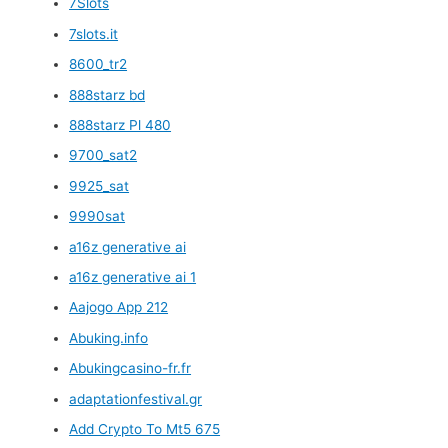
7Slots
7slots.it
8600_tr2
888starz bd
888starz Pl 480
9700_sat2
9925_sat
9990sat
a16z generative ai
a16z generative ai 1
Aajogo App 212
Abuking.info
Abukingcasino-fr.fr
adaptationfestival.gr
Add Crypto To Mt5 675