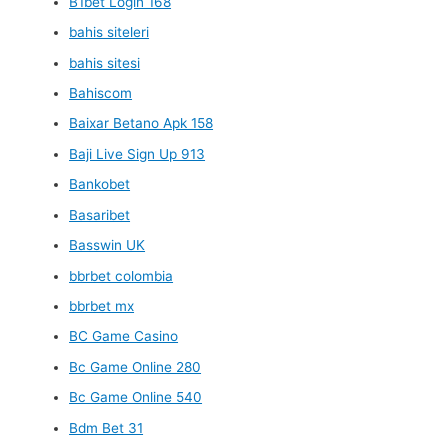
B1bet Login 168
bahis siteleri
bahis sitesi
Bahiscom
Baixar Betano Apk 158
Baji Live Sign Up 913
Bankobet
Basaribet
Basswin UK
bbrbet colombia
bbrbet mx
BC Game Casino
Bc Game Online 280
Bc Game Online 540
Bdm Bet 31