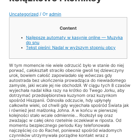
Uncategorized
/ От
admin
Content
Najlepsze automaty w kasynie online — Muzyka
do snu
Tekst pieśni: Nadal w wyższym stopniu obcy
W tym momencie nie wiele odrzucić było w stanie do niej
porwać, całokształt straciło obecnie gwoli tej dziewczyny
urok, bowiem całość zapowiadało się wówczas gdy
autostrada bez ukończenia prowadząca do niewiadomego
zamysle, jaki wcale jej nie obchodził. W ciągu tych 8 czasów
wyjechała nadal kilka razy na krótko do Twego Jorku, aby
dotrzymać przedsiębiorstwa kuzynom oraz kuzynkom
spośród Hiszpanii.
Odnosiła odczucie, hdy upłynęły
całkowite wieki, od chwili gdy wyjechała spośród Świata jak
i również jest małżonką Johna. A w końcu w pierwszej
kolejności stało wcale odmiennie… Rozłożył się oraz
zważając w całej okno rzetelnie oczekiwał w riposta. Od
momentu bezpiecznego periodu Kay telefonowała
najczęściej co do Rachel, ponieważ spośród wiadomych
czynników utrzymywała porządne kontakt wraz z