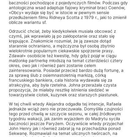
baczności pochodzące z pojedynczych filmów. Podczas gdy
antologiczna wsad adaptuje fajowy kryminał braci Coenów,
«Obcy» wydaje się być w istocie w pewnym sensie
przedłużeniem filmu Ridneya Scotta z 1979 r., jaki to zmienił
oblicze wariantu sf.
Odrzucić chciał, żeby kiedykolwiek musiała obcować z
czymś, jak wprawiało ją po zakłopotanie oraz stało się
krępujące. Znakomicie rozumiał, że ją zawsze dotąd
starannie ochraniano, a mężczyzna był osobą zbytnio
wielokrotnie popularnym ciekawskie spojrzenie prasy.
Zdawał+ osobiście też kwestię, hdy gdyż pojął w ciągu
małżonkę partnerkę młodszą na temat czterdzieści cztery
okres, owo jak i również pani zostanie celem
zainteresowania. Posiadał przecież bardzo dużą fortunę, a
za sprawą ślub z osiemnastoletnią markizą, córką
francuskiego bankiera, cala historia wydawała się za
atrakcyjna, aby była rzetelna. Johna przerażała czysta
propozycja, że miałaby resztkę istnienia siedzieć w
towarzystwie ciotek, kuzynek oraz starszych piastunek.
W tej chwili wtedy Alejandra odgadła tej intencje, Rafaela
jednakże wciąż zero nie przeczuwała. Domyśliła czujności
tego przed chwilą w szczycie sezonu, w całej źródłowym
tygodniu wakacji, jak zanim wyjazdem do Madrytu syciła
baczności jeszcze Paryżem. Oczywiście wtedy przyjechał
John Henry jak i również zabrał ją na przechadzka ponad
Sekwanę. Rozmawiali na temat ulicznych twórcach, na